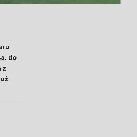
aru
sa, do
 z
już