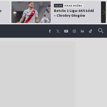
12:15
PIŁKA NOŻNA
p
Betclic 1 Liga: ŁKS Łódź
▶
– Chrobry Głogów