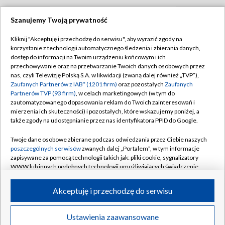
Szanujemy Twoją prywatność
TVP
Kliknij "Akceptuję i przechodzę do serwisu", aby wyrazić zgody na
korzystanie z technologii automatycznego śledzenia i zbierania danych,
Abonament TVP
Regulamin TVP
dostęp do informacji na Twoim urządzeniu końcowym i ich
Polityka prywatności
Sklep TVP
przechowywanie oraz na przetwarzanie Twoich danych osobowych przez
nas, czyli Telewizję Polską S.A. w likwidacji (zwaną dalej również „TVP”),
Biuro Reklamy
Moje zgody
Zaufanych Partnerów z IAB* (1201 firm)
oraz pozostałych
Zaufanych
Partnerów TVP (93 firm)
, w celach marketingowych (w tym do
Oferta Handlowa
Biuro reklamy
zautomatyzowanego dopasowania reklam do Twoich zainteresowań i
mierzenia ich skuteczności) i pozostałych, które wskazujemy poniżej, a
Telegazeta ogłoszenia
Kontakt
także zgody na udostępnianie przez nas identyfikatora PPID do Google.
Emisja w TVP
Twoje dane osobowe zbierane podczas odwiedzania przez Ciebie naszych
Kanały
Rada Programowa
poszczególnych serwisów
zwanych dalej „Portalem”, w tym informacje
zapisywane za pomocą technologii takich jak: pliki cookie, sygnalizatory
Ogłoszenia przetargowe
WWW lub innych podobnych technologii umożliwiających świadczenie
©2026 Telewizja Polska Spółka Akcyjna w likwidacji
dopasowanych i bezpiecznych usług, personalizację treści oraz reklam,
Akademia Telewizyjna
udostępnianie funkcji mediów społecznościowych oraz analizowanie
Akceptuję i przechodzę do serwisu
Informacje o nadawcy
ruchu w Internecie.
Centrum informacji TVP
Twoje dane osobowe zbierane podczas odwiedzania przez Ciebie
Ustawienia zaawansowane
News
Transmisje
Wideo
Więcej
poszczególnych serwisów
na Portalu, takie jak adresy IP, identyfikatory