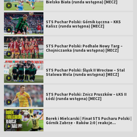
Bielsko Biała (runda wstępna) [MECZ]
STS Puchar Polski: Górnik Łęczna – KKS
Kalisz (runda wstępna) [MECZ]
STS Puchar Polski: Podhale Nowy Targ –
Chojniczanka (runda wstępna) [MECZ]
STS Puchar Polski: Śląsk II Wrocław – Stal
Stalowa Wola (runda wstępna) [MECZ]
STS Puchar Polski: Znicz Pruszków – ŁKS II
Łódź (runda wstępna) [MECZ]
Borek i Mielcarski | Finał STS Pucharu Polski |
Górnik Zabrze - Raków 2:0 | reakcje
komentatorów