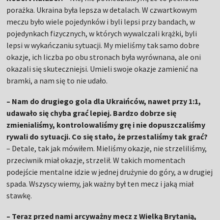
porażka. Ukraina była lepsza w detalach. W czwartkowym
meczu było wiele pojedynków i byli lepsi przy bandach, w
pojedynkach fizycznych, w których wywalczali krążki, byli
lepsi w wykańczaniu sytuacji. My mieliśmy tak samo dobre
okazje, ich liczba po obu stronach była wyrównana, ale oni
okazali się skuteczniejsi. Umieli swoje okazje zamienić na
bramki, a nam się to nie udało.
– Nam do drugiego gola dla Ukraińców, nawet przy 1:1,
udawało się chyba grać lepiej. Bardzo dobrze się
zmienialiśmy, kontrolowaliśmy grę i nie dopuszczaliśmy
rywali do sytuacji. Co się stało, że przestaliśmy tak grać?
– Detale, tak jak mówiłem. Mieliśmy okazje, nie strzeliliśmy,
przeciwnik miał okazje, strzelił. W takich momentach
podejście mentalne idzie w jednej drużynie do góry, a w drugiej
spada. Wszyscy wiemy, jak ważny był ten mecz i jaką miał
stawkę.
– Teraz przed nami arcyważny mecz z Wielką Brytanią,