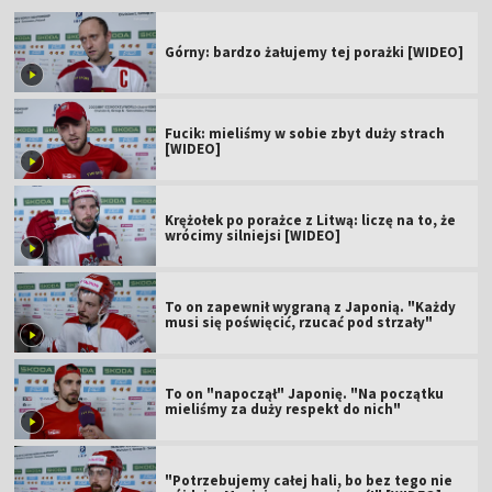
Górny: bardzo żałujemy tej porażki [WIDEO]
Fucik: mieliśmy w sobie zbyt duży strach
[WIDEO]
Krężołek po porażce z Litwą: liczę na to, że
wrócimy silniejsi [WIDEO]
To on zapewnił wygraną z Japonią. "Każdy
musi się poświęcić, rzucać pod strzały"
To on "napoczął" Japonię. "Na początku
mieliśmy za duży respekt do nich"
"Potrzebujemy całej hali, bo bez tego nie