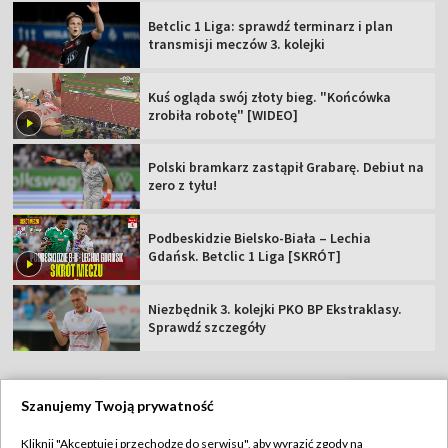
Betclic 1 Liga: sprawdź terminarz i plan
transmisji meczów 3. kolejki
Kuś ogląda swój złoty bieg. "Końcówka
zrobiła robotę" [WIDEO]
Polski bramkarz zastąpił Grabarę. Debiut na
zero z tyłu!
Podbeskidzie Bielsko-Biała – Lechia
Gdańsk. Betclic 1 Liga [SKRÓT]
Niezbędnik 3. kolejki PKO BP Ekstraklasy.
Sprawdź szczegóły
Szanujemy Twoją prywatność
TVP
Kliknij "Akceptuję i przechodzę do serwisu", aby wyrazić zgody na