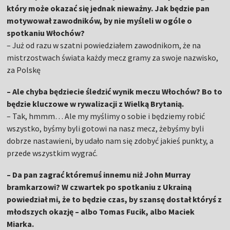
który może okazać się jednak nieważny. Jak będzie pan
motywował zawodników, by nie myśleli w ogóle o
spotkaniu Włochów?
– Już od razu w szatni powiedziałem zawodnikom, że na
mistrzostwach świata każdy mecz gramy za swoje nazwisko,
za Polskę
– Ale chyba będziecie śledzić wynik meczu Włochów? Bo to
będzie kluczowe w rywalizacji z Wielką Brytanią.
– Tak, hmmm… Ale my myślimy o sobie i będziemy robić
wszystko, byśmy byli gotowi na nasz mecz, żebyśmy byli
dobrze nastawieni, by udało nam się zdobyć jakieś punkty, a
przede wszystkim wygrać.
– Da pan zagrać któremuś innemu niż John Murray
bramkarzowi? W czwartek po spotkaniu z Ukrainą
powiedział mi, że to będzie czas, by szansę dostał któryś z
młodszych okazję – albo Tomas Fucik, albo Maciek
Miarka.