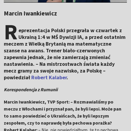
Marcin Iwankiewicz
R
eprezentacja Polski przegrała w czwartek z
Ukrainą 1:4 w MŚ Dywizji IA, a przed ostatnim
meczem z Wielką Brytanią ma matematyczne
szanse na awans. Trener biało-czerwonych
zapewnia jednak, że nie zamierzają zmieniać
nastawienia. – Na mistrzostwach świata każdy
mecz gramy za swoje nazwisko, za Polskę –
powiedział
Robert Kalaber
.
Korespondencja z Rumunii
Marcin Iwankiewicz, TVP Sport: – Rozmawialiśmy po
meczu z Włochami i przyznał pan, że byli lepsi. Może pan
to samo powiedzieć o Ukraińcach, że byli lepszym
zespołem, czy to naprawdę była pechowa porażka?
Robert Kalaber:
– Nie, nie powiedziałbym, że to pechowa