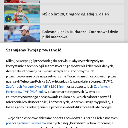
MŚ do lat 20, Oregon: oglądaj 3. dzień
Bolesna klęska Hurkacza. Zmarnował dwie
piłki meczowe
Szanujemy Twoją prywatność
Kliknij "Akceptuję i przechodzę do serwisu", aby wyrazić zgody na
korzystanie z technologii automatycznego śledzenia i zbierania danych,
TVP
dostęp do informacji na Twoim urządzeniu końcowym i ich
Abonament TVP
Regulamin TVP
przechowywanie oraz na przetwarzanie Twoich danych osobowych przez
nas, czyli Telewizję Polską S.A. w likwidacji (zwaną dalej również „TVP”),
Polityka prywatności
Sklep TVP
Zaufanych Partnerów z IAB* (1201 firm)
oraz pozostałych
Zaufanych
Partnerów TVP (93 firm)
, w celach marketingowych (w tym do
Biuro Reklamy
Moje zgody
zautomatyzowanego dopasowania reklam do Twoich zainteresowań i
mierzenia ich skuteczności) i pozostałych, które wskazujemy poniżej, a
Oferta Handlowa
Biuro reklamy
także zgody na udostępnianie przez nas identyfikatora PPID do Google.
Telegazeta ogłoszenia
Kontakt
Twoje dane osobowe zbierane podczas odwiedzania przez Ciebie naszych
Emisja w TVP
poszczególnych serwisów
zwanych dalej „Portalem”, w tym informacje