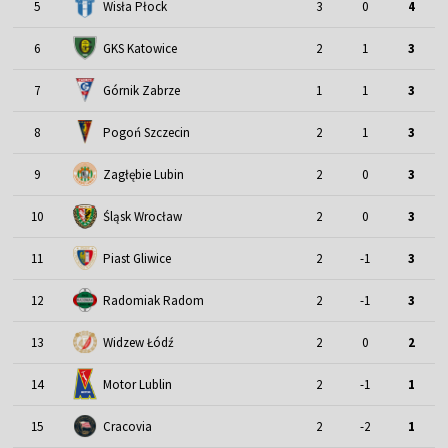
5
Wisła Płock
3
0
4
6
GKS Katowice
2
1
3
7
Górnik Zabrze
1
1
3
8
Pogoń Szczecin
2
1
3
9
Zagłębie Lubin
2
0
3
Śląsk Wrocław
10
2
0
3
11
Piast Gliwice
2
-1
3
12
Radomiak Radom
2
-1
3
13
Widzew Łódź
2
0
2
Motor Lublin
14
2
-1
1
15
Cracovia
2
-2
1