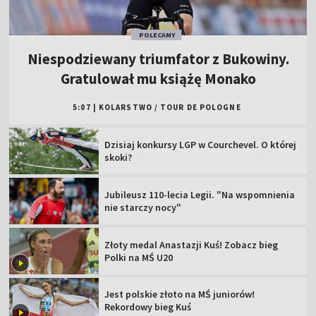
POLECAMY
Niespodziewany triumfator z Bukowiny.
Gratulował mu książę Monako
5:07
|
KOLARSTWO
/
TOUR DE POLOGNE
Dzisiaj konkursy LGP w Courchevel. O której
skoki?
Jubileusz 110-lecia Legii. "Na wspomnienia
nie starczy nocy"
Złoty medal Anastazji Kuś! Zobacz bieg
Polki na MŚ U20
Jest polskie złoto na MŚ juniorów!
Rekordowy bieg Kuś