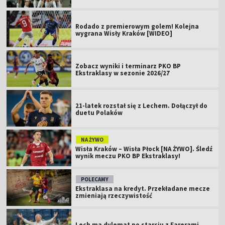
Rodado z premierowym golem! Kolejna
wygrana Wisły Kraków [WIDEO]
Zobacz wyniki i terminarz PKO BP
Ekstraklasy w sezonie 2026/27
21-latek rozstał się z Lechem. Dołączył do
duetu Polaków
NA ŻYWO
Wisła Kraków – Wisła Płock [NA ŻYWO]. Śledź
wynik meczu PKO BP Ekstraklasy!
POLECAMY
Ekstraklasa na kredyt. Przekładane mecze
zmieniają rzeczywistość
Lech ma dylemat po starciu z Farerami.