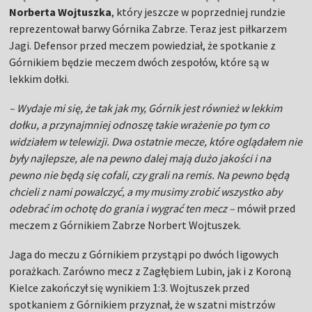
Norberta Wojtuszka
, który jeszcze w poprzedniej rundzie
reprezentował barwy Górnika Zabrze. Teraz jest piłkarzem
Jagi. Defensor przed meczem powiedział, że spotkanie z
Górnikiem będzie meczem dwóch zespołów, które są w
lekkim dołki.
– Wydaje mi się, że tak jak my, Górnik jest również w lekkim
dołku, a przynajmniej odnoszę takie wrażenie po tym co
widziałem w telewizji. Dwa ostatnie mecze, które oglądałem nie
były najlepsze, ale na pewno dalej mają dużo jakości i na
pewno nie będą się cofali, czy grali na remis. Na pewno będą
chcieli z nami powalczyć, a my musimy zrobić wszystko aby
odebrać im ochotę do grania i wygrać ten mecz –
mówił przed
meczem z Górnikiem Zabrze Norbert Wojtuszek.
Jaga do meczu z Górnikiem przystąpi po dwóch ligowych
porażkach. Zarówno mecz z Zagłębiem Lubin, jak i z Koroną
Kielce zakończył się wynikiem 1:3. Wojtuszek przed
spotkaniem z Górnikiem przyznał, że w szatni mistrzów