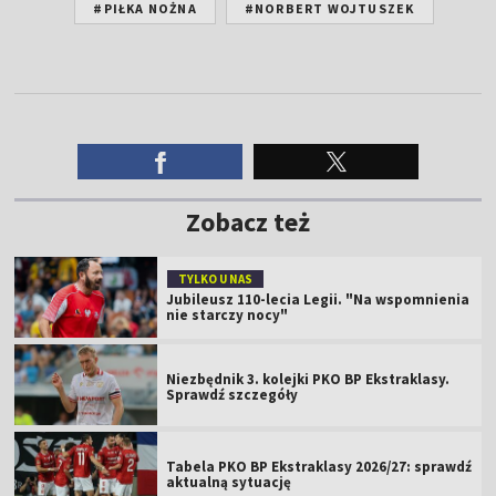
#PIŁKA NOŻNA
#NORBERT WOJTUSZEK
Zobacz też
TYLKO U NAS
Jubileusz 110-lecia Legii. "Na wspomnienia
nie starczy nocy"
Niezbędnik 3. kolejki PKO BP Ekstraklasy.
Sprawdź szczegóły
Tabela PKO BP Ekstraklasy 2026/27: sprawdź
aktualną sytuację