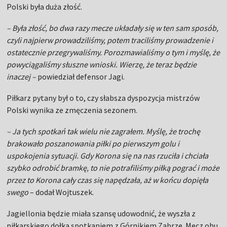
Polski była duża złość.
– Była złość, bo dwa razy mecze układały się w ten sam sposób,
czyli najpierw prowadziliśmy, potem traciliśmy prowadzenie i
ostatecznie przegrywaliśmy. Porozmawialiśmy o tym i myślę, że
powyciągaliśmy słuszne wnioski. Wierzę, że teraz będzie
inaczej –
powiedział defensor Jagi.
Piłkarz pytany był o to, czy słabsza dyspozycja mistrzów
Polski wynika ze zmęczenia sezonem.
– Ja tych spotkań tak wielu nie zagrałem. Myślę, że trochę
brakowało poszanowania piłki po pierwszym golu i
uspokojenia sytuacji. Gdy Korona się na nas rzuciła i chciała
szybko odrobić bramkę, to nie potrafiliśmy piłką pograć i może
przez to Korona cały czas się napędzała, aż w końcu dopięła
swego
– dodał Wojtuszek.
Jagiellonia będzie miała szansę udowodnić, że wyszła z
piłkarskiego dołka spotkaniem z Górnikiem Zabrze. Mecz obu