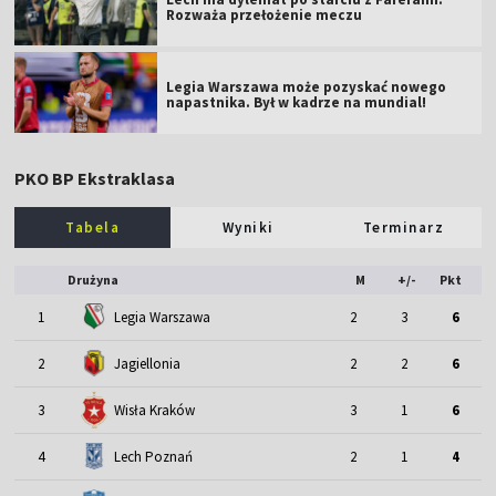
Rozważa przełożenie meczu
Legia Warszawa może pozyskać nowego
napastnika. Był w kadrze na mundial!
PKO BP Ekstraklasa
Tabela
Wyniki
Terminarz
Drużyna
M
+/-
Pkt
1
Legia Warszawa
2
3
6
2
Jagiellonia
2
2
6
3
Wisła Kraków
3
1
6
4
Lech Poznań
2
1
4