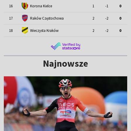
16
Korona Kielce
1
-1
0
17
Raków Częstochowa
2
-2
0
18
Wieczysta Kraków
2
-2
0
Najnowsze