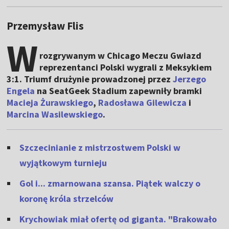
Przemysław Flis
W
rozgrywanym w Chicago Meczu Gwiazd
reprezentanci Polski wygrali z Meksykiem
3:1. Triumf drużynie prowadzonej przez
Jerzego
Engela
na SeatGeek Stadium zapewniły bramki
Macieja Żurawskiego
,
Radosława Gilewicza
i
Marcina Wasilewskiego
.
Szczecinianie z mistrzostwem Polski w
wyjątkowym turnieju
Gol i... zmarnowana szansa. Piątek walczy o
koronę króla strzelców
Krychowiak miał ofertę od giganta. "Brakowało