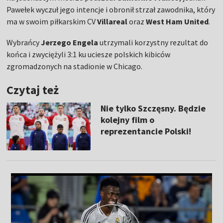
Pawełek wyczuł jego intencje i obronił strzał zawodnika, który
ma w swoim piłkarskim CV
Villareal
oraz
West Ham United
.
Wybrańcy
Jerzego Engela
utrzymali korzystny rezultat do
końca i zwyciężyli 3:1 ku uciesze polskich kibiców
zgromadzonych na stadionie w Chicago.
Czytaj też
Nie tylko Szczęsny. Będzie
kolejny film o
reprezentancie Polski!