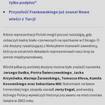
tylko podpisu"
Przyszłość Frankowskiego już znana! Nowe
wieści z Turcji
Kibice reprezentacji Polski mogli poczuć nostalgię, gdy
zobaczyli kadrę biało-czerwonych na spotkanie w Chicago. O
sile drużyny rywalizującej z Meksykiem stanowili zawodnicy,
którzy w ostatnich dekadach reprezentowali nasz kraj na
arenie międzynarodowej.
Wśród piłkarzy polskiej drużyny można było znaleźć nazwiska
Jerzego Dudka
,
Piotra Świerczewskiego
,
Jacka
Krzynówka
,
Macieja Żurawskiego, Tomasza Kłosa, Kamila
Kosowskiego oraz
Sebastiana Mili
. Natomiast na ławce
trenerskiej tego zespołu zasiadł
Jerzy Engel
, pod wodzą
którego Polacy wywalczyli historyczny awans na mistrzostwa
świata w 2002 roku.