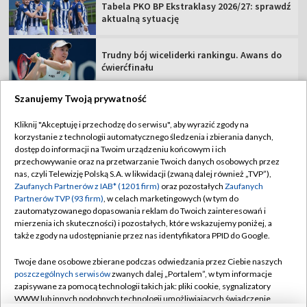
Tabela PKO BP Ekstraklasy 2026/27: sprawdź
aktualną sytuację
Trudny bój wiceliderki rankingu. Awans do
ćwierćfinału
Szanujemy Twoją prywatność
Kliknij "Akceptuję i przechodzę do serwisu", aby wyrazić zgody na
korzystanie z technologii automatycznego śledzenia i zbierania danych,
TVP
dostęp do informacji na Twoim urządzeniu końcowym i ich
Abonament TVP
Regulamin TVP
przechowywanie oraz na przetwarzanie Twoich danych osobowych przez
nas, czyli Telewizję Polską S.A. w likwidacji (zwaną dalej również „TVP”),
Polityka prywatności
Sklep TVP
Zaufanych Partnerów z IAB* (1201 firm)
oraz pozostałych
Zaufanych
Partnerów TVP (93 firm)
, w celach marketingowych (w tym do
Biuro Reklamy
Moje zgody
zautomatyzowanego dopasowania reklam do Twoich zainteresowań i
mierzenia ich skuteczności) i pozostałych, które wskazujemy poniżej, a
Oferta Handlowa
Biuro reklamy
także zgody na udostępnianie przez nas identyfikatora PPID do Google.
Telegazeta ogłoszenia
Kontakt
Twoje dane osobowe zbierane podczas odwiedzania przez Ciebie naszych
Emisja w TVP
poszczególnych serwisów
zwanych dalej „Portalem”, w tym informacje
zapisywane za pomocą technologii takich jak: pliki cookie, sygnalizatory
Kanały
Rada Programowa
WWW lub innych podobnych technologii umożliwiających świadczenie