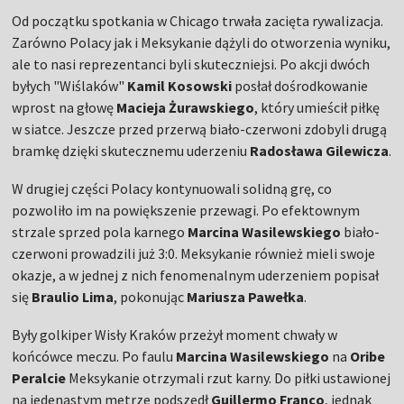
Od początku spotkania w Chicago trwała zacięta rywalizacja.
Zarówno Polacy jak i Meksykanie dążyli do otworzenia wyniku,
ale to nasi reprezentanci byli skuteczniejsi. Po akcji dwóch
byłych "Wiślaków"
Kamil Kosowski
posłał dośrodkowanie
wprost na głowę
Macieja Żurawskiego
, który umieścił piłkę
w siatce. Jeszcze przed przerwą biało-czerwoni zdobyli drugą
bramkę dzięki skutecznemu uderzeniu
Radosława Gilewicza
.
W drugiej części Polacy kontynuowali solidną grę, co
pozwoliło im na powiększenie przewagi. Po efektownym
strzale sprzed pola karnego
Marcina Wasilewskiego
biało-
czerwoni prowadzili już 3:0. Meksykanie również mieli swoje
okazje, a w jednej z nich fenomenalnym uderzeniem popisał
się
Braulio Lima
, pokonując
Mariusza Pawełka
.
Były golkiper Wisły Kraków przeżył moment chwały w
końcówce meczu. Po faulu
Marcina Wasilewskiego
na
Oribe
Peralcie
Meksykanie otrzymali rzut karny. Do piłki ustawionej
na jedenastym metrze podszedł
Guillermo Franco
, jednak