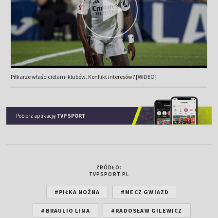
Piłkarze właścicielami klubów. Konflikt interesów? [WIDEO]
Pobierz aplikację
TVP SPORT
ŹRÓDŁO:
TVPSPORT.PL
#PIŁKA NOŻNA
#MECZ GWIAZD
#BRAULIO LIMA
#RADOSŁAW GILEWICZ