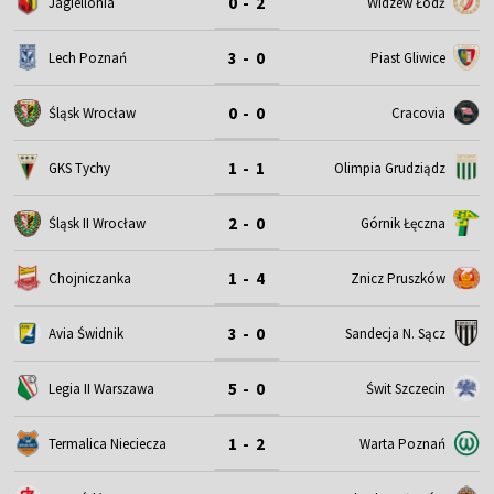
0 - 2
Jagiellonia
Widzew Łódź
3 - 0
Lech Poznań
Piast Gliwice
0 - 0
Śląsk Wrocław
Cracovia
1 - 1
GKS Tychy
Olimpia Grudziądz
2 - 0
Śląsk II Wrocław
Górnik Łęczna
1 - 4
Chojniczanka
Znicz Pruszków
3 - 0
Avia Świdnik
Sandecja N. Sącz
5 - 0
Legia II Warszawa
Świt Szczecin
1 - 2
Termalica Nieciecza
Warta Poznań