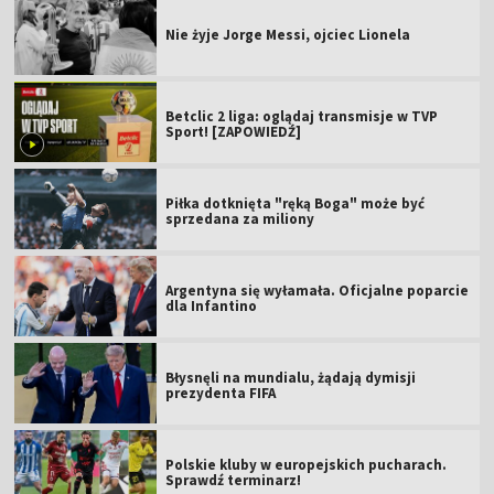
Nie żyje Jorge Messi, ojciec Lionela
Betclic 2 liga: oglądaj transmisje w TVP
Sport! [ZAPOWIEDŹ]
Piłka dotknięta "ręką Boga" może być
sprzedana za miliony
Argentyna się wyłamała. Oficjalne poparcie
dla Infantino
Błysnęli na mundialu, żądają dymisji
prezydenta FIFA
Polskie kluby w europejskich pucharach.
Sprawdź terminarz!