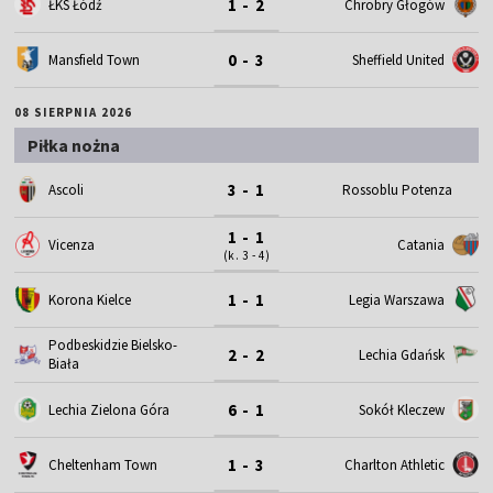
1 - 2
ŁKS Łódź
Chrobry Głogów
0 - 3
Mansfield Town
Sheffield United
08 SIERPNIA 2026
Piłka nożna
3 - 1
Ascoli
Rossoblu Potenza
1 - 1
Vicenza
Catania
(k. 3 - 4)
1 - 1
Korona Kielce
Legia Warszawa
Podbeskidzie Bielsko-
2 - 2
Lechia Gdańsk
Biała
6 - 1
Lechia Zielona Góra
Sokół Kleczew
1 - 3
Cheltenham Town
Charlton Athletic