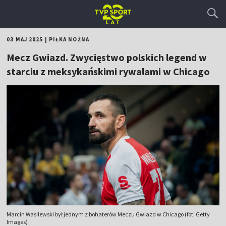
03 MAJ 2025
|
PIŁKA NOŻNA
Mecz Gwiazd. Zwycięstwo polskich legend w
starciu z meksykańskimi rywalami w Chicago
Marcin Wasilewski był jednym z bohaterów Meczu Gwiazd w Chicago (fot. Getty
Images)