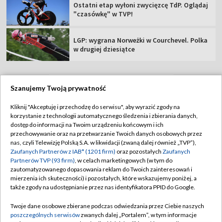
Ostatni etap wyłoni zwycięzcę TdP. Oglądaj
"czasówkę" w TVP!
LGP: wygrana Norweżki w Courchevel. Polka
w drugiej dziesiątce
Szanujemy Twoją prywatność
TVP
Kliknij "Akceptuję i przechodzę do serwisu", aby wyrazić zgody na
korzystanie z technologii automatycznego śledzenia i zbierania danych,
Abonament TVP
Regulamin TVP
dostęp do informacji na Twoim urządzeniu końcowym i ich
Polityka prywatności
Sklep TVP
przechowywanie oraz na przetwarzanie Twoich danych osobowych przez
nas, czyli Telewizję Polską S.A. w likwidacji (zwaną dalej również „TVP”),
Biuro Reklamy
Moje zgody
Zaufanych Partnerów z IAB* (1201 firm)
oraz pozostałych
Zaufanych
Partnerów TVP (93 firm)
, w celach marketingowych (w tym do
Oferta Handlowa
Biuro reklamy
zautomatyzowanego dopasowania reklam do Twoich zainteresowań i
mierzenia ich skuteczności) i pozostałych, które wskazujemy poniżej, a
Telegazeta ogłoszenia
Kontakt
także zgody na udostępnianie przez nas identyfikatora PPID do Google.
Emisja w TVP
Twoje dane osobowe zbierane podczas odwiedzania przez Ciebie naszych
Kanały
Rada Programowa
poszczególnych serwisów
zwanych dalej „Portalem”, w tym informacje