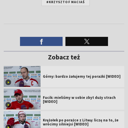
#KRZYSZTOF MACIAŚ
Zobacz też
Górny: bardzo żałujemy tej porażki [WIDEO]
Fucik: mieliśmy w sobie zbyt duży strach
[WIDEO]
Krężołek po porażce z Litwą: liczę na to, że
wrócimy silniejsi [WIDEO]