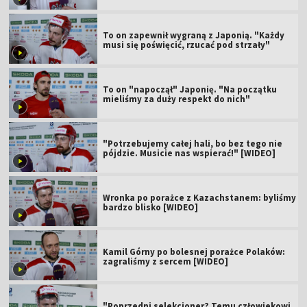
To on zapewnił wygraną z Japonią. "Każdy
musi się poświęcić, rzucać pod strzały"
To on "napoczął" Japonię. "Na początku
mieliśmy za duży respekt do nich"
"Potrzebujemy całej hali, bo bez tego nie
pójdzie. Musicie nas wspierać!" [WIDEO]
Wronka po porażce z Kazachstanem: byliśmy
bardzo blisko [WIDEO]
Kamil Górny po bolesnej porażce Polaków:
zagraliśmy z sercem [WIDEO]
"Poprzedni selekcjoner? Temu człowiekowi