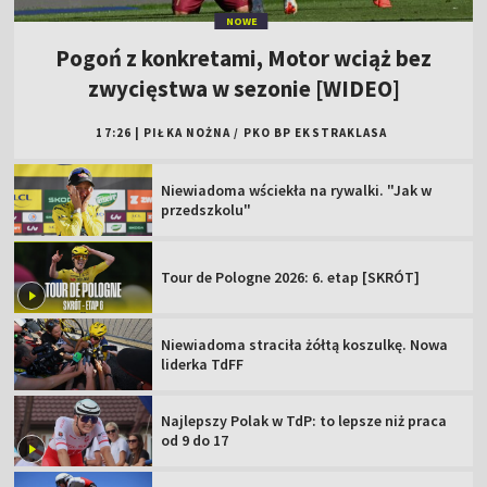
NOWE
Pogoń z konkretami, Motor wciąż bez
zwycięstwa w sezonie [WIDEO]
17:26
|
PIŁKA NOŻNA
/
PKO BP EKSTRAKLASA
Niewiadoma wściekła na rywalki. "Jak w
przedszkolu"
Tour de Pologne 2026: 6. etap [SKRÓT]
Niewiadoma straciła żółtą koszulkę. Nowa
liderka TdFF
Najlepszy Polak w TdP: to lepsze niż praca
od 9 do 17