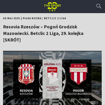
04 MAJ 2025
|
PIŁKA NOŻNA
/
BETCLIC 2 LIGA
Resovia Rzeszów – Pogoń Grodzisk
Mazowiecki. Betclic 2 Liga, 29. kolejka
[SKRÓT]