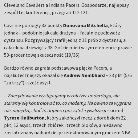
Cleveland Cavaliers a Indiana Pacers. Gospodarze, najlepszy
zespół tej konferencji, przegrali 112:121.
Cavs nie pomogły 33 punkty
Donovana Mitchella
, który
jednak – podobnie jak cała drużyna – fatalnie pudłował z
dystansu. Rozgrywający trafił jedną z 11 prób z dystansu, a
cała ekipa dziewięć z 38. Goście mieli w tym elemencie prawie
53-procentową skuteczność (19/36).
Bardzo równo zagrała podstawowa piątka Pacers, a
najskuteczniejszy okazał się
Andrew Nembhard
– 23 pkt (5/6
"za trzy") i sześć asyst.
–
Zdecydowanie występujemy w roli tzw. underdoga, ale
staramy się kontrolować to, co możemy. Na pewno ta wygrana
nas napędzi, choć to dopiero początek rywalizacji
– ocenił
Tyrese Haliburton
, który zakończył mecz z dorobkiem 22
pkt, 13 asyst, trzech zbiórek i trzech bloków, a niedawno
został uznany najbardziej przereklamowanym graczem NBA