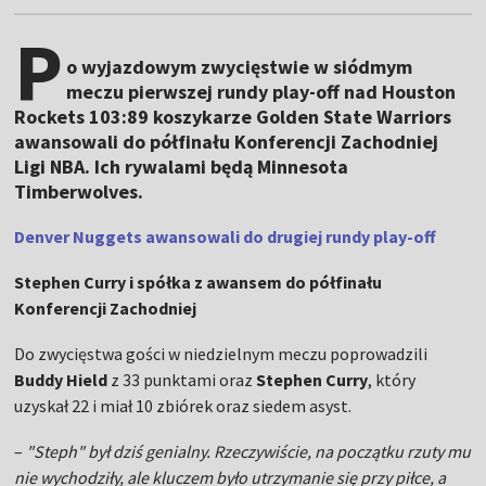
P
o wyjazdowym zwycięstwie w siódmym
meczu pierwszej rundy play-off nad Houston
Rockets 103:89 koszykarze Golden State Warriors
awansowali do półfinału Konferencji Zachodniej
Ligi NBA. Ich rywalami będą Minnesota
Timberwolves.
Denver Nuggets awansowali do drugiej rundy play-off
Stephen Curry i spółka z awansem do półfinału
Konferencji Zachodniej
Do zwycięstwa gości w niedzielnym meczu poprowadzili
Buddy Hield
z 33 punktami oraz
Stephen Curry
, który
uzyskał 22 i miał 10 zbiórek oraz siedem asyst.
–
"Steph" był dziś genialny. Rzeczywiście, na początku rzuty mu
nie wychodziły, ale kluczem było utrzymanie się przy piłce, a