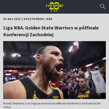
05 MAJ 2025
|
KOSZYKÓWKA
/
NBA
Liga NBA. Golden State Warriors w półfinale
Konferencji Zachodniej
Radość Stephena Curry'ego po awansie do półfinału Konferencji Zachodniej (fot.
Getty).