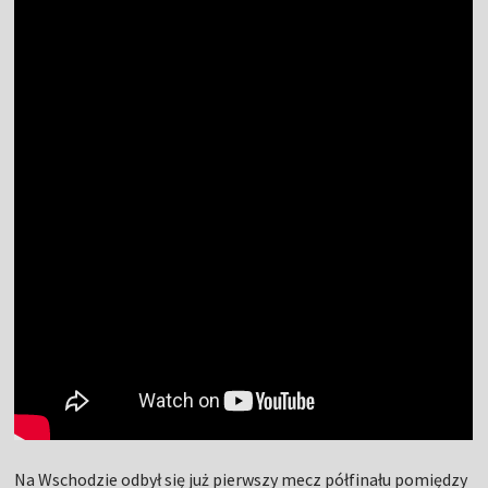
Na Wschodzie odbył się już pierwszy mecz półfinału pomiędzy