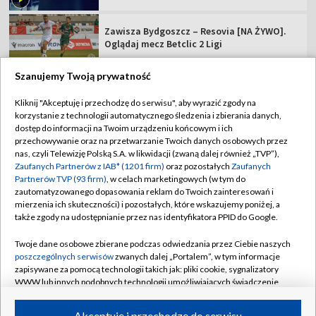
Zawisza Bydgoszcz – Resovia [NA ŻYWO].
Oglądaj mecz Betclic 2 Ligi
Szanujemy Twoją prywatność
Kliknij "Akceptuję i przechodzę do serwisu", aby wyrazić zgody na
korzystanie z technologii automatycznego śledzenia i zbierania danych,
TVP
dostęp do informacji na Twoim urządzeniu końcowym i ich
Abonament TVP
Regulamin TVP
przechowywanie oraz na przetwarzanie Twoich danych osobowych przez
nas, czyli Telewizję Polską S.A. w likwidacji (zwaną dalej również „TVP”),
Polityka prywatności
Sklep TVP
Zaufanych Partnerów z IAB* (1201 firm)
oraz pozostałych
Zaufanych
Partnerów TVP (93 firm)
, w celach marketingowych (w tym do
Biuro Reklamy
Moje zgody
zautomatyzowanego dopasowania reklam do Twoich zainteresowań i
mierzenia ich skuteczności) i pozostałych, które wskazujemy poniżej, a
Oferta Handlowa
Biuro reklamy
także zgody na udostępnianie przez nas identyfikatora PPID do Google.
Telegazeta ogłoszenia
Kontakt
Twoje dane osobowe zbierane podczas odwiedzania przez Ciebie naszych
Emisja w TVP
poszczególnych serwisów
zwanych dalej „Portalem”, w tym informacje
zapisywane za pomocą technologii takich jak: pliki cookie, sygnalizatory
Kanały
Rada Programowa
WWW lub innych podobnych technologii umożliwiających świadczenie
dopasowanych i bezpiecznych usług, personalizację treści oraz reklam,
Ogłoszenia przetargowe
udostępnianie funkcji mediów społecznościowych oraz analizowanie
©2026 Telewizja Polska Spółka Akcyjna w likwidacji
Akceptuję i przechodzę do serwisu