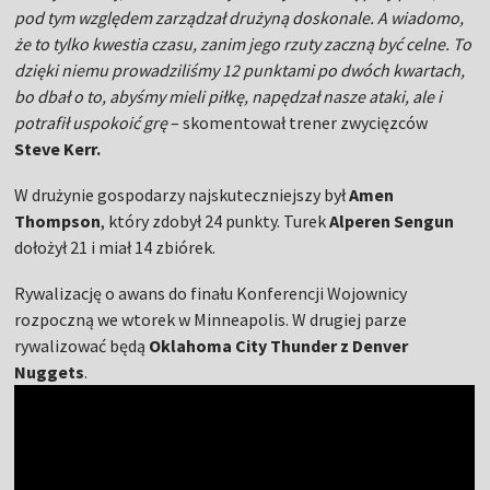
pod tym względem zarządzał drużyną doskonale. A wiadomo,
że to tylko kwestia czasu, zanim jego rzuty zaczną być celne. To
dzięki niemu prowadziliśmy 12 punktami po dwóch kwartach,
bo dbał o to, abyśmy mieli piłkę, napędzał nasze ataki, ale i
potrafił uspokoić grę
– skomentował trener zwycięzców
Steve Kerr.
W drużynie gospodarzy najskuteczniejszy był
Amen
Thompson
, który zdobył 24 punkty. Turek
Alperen Sengun
dołożył 21 i miał 14 zbiórek.
Rywalizację o awans do finału Konferencji Wojownicy
rozpoczną we wtorek w Minneapolis. W drugiej parze
rywalizować będą
Oklahoma City Thunder z Denver
Nuggets
.