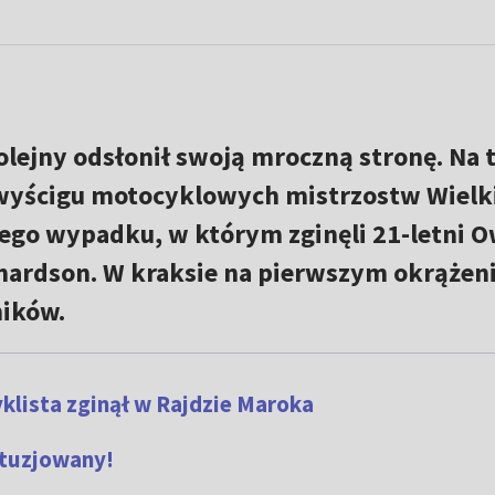
kolejny odsłonił swoją mroczną stronę. Na 
wyścigu motocyklowych mistrzostw Wielk
nego wypadku, w którym zginęli 21-letni 
chardson. W kraksie na pierwszym okrążen
ników.
lista zginął w Rajdzie Maroka
ntuzjowany!