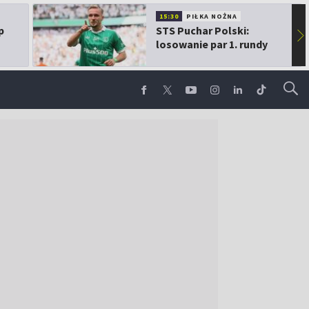
15:30
PIŁKA NOŻNA
p
STS Puchar Polski:
▶
losowanie par 1. rundy