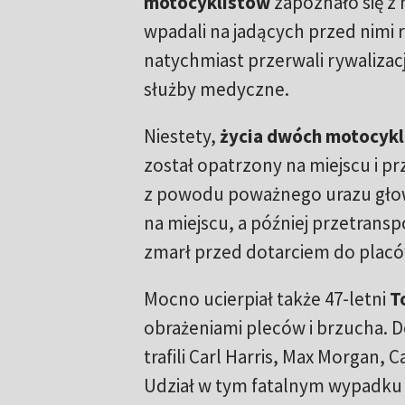
motocyklistów
zapoznało się z 
wpadali na jadących przed nimi r
natychmiast przerwali rywalizacj
służby medyczne.
Niestety,
życia dwóch motocykl
został opatrzony na miejscu i 
z powodu poważnego urazu głow
na miejscu, a później przetrans
zmarł przed dotarciem do placó
Mocno ucierpiał także 47-letni
T
obrażeniami pleców i brzucha. 
trafili Carl Harris, Max Morgan
Udział w tym fatalnym wypadku w