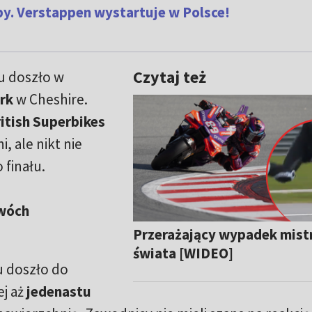
y. Verstappen wystartuje w Polsce!
Czytaj też
u doszło w
rk
w Cheshire.
itish Superbikes
i, ale nikt nie
 finału.
Dwóch
Przerażający wypadek mist
świata [WIDEO]
u doszło do
ej aż
jedenastu