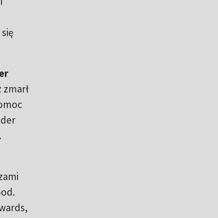
i
 się
er
z zmarł
pomoc
ider
.
zami
ood.
dwards,