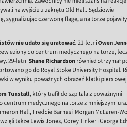
nawierzchnią. Zawodnicy nie mieli szans na reakcję 
ywali na wyjściu z zakrętu Old Hall. Sędziowie
ę, sygnalizując czerwoną flagę, a na torze pojawiły
istów nie udało się uratować
. 21-letni
Owen Jenn
przewieziony do centrum medycznego na torze, lec
y. 29-letni
Shane Richardson
również otrzymał 
portowano go do Royal Stoke University Hospital. R
wki w wyniku poważnych obrażeń klatki piersiowej
om Tunstall
, który trafił do szpitala z poważnymi
Do centrum medycznego na torze z mniejszymi ura
, Cameron Hall, Freddie Barnes i Morgan McLaren-W
zięli także Lewis Jones, Corey Tinker i George E