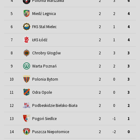
4
Polonia Warszawa
2
3
6
5
Miedź Legnica
2
2
4
6
FKS Stal Mielec
2
1
4
7
ŁKS Łódź
2
1
4
8
Chrobry Głogów
2
3
3
9
Warta Poznań
2
2
3
10
Polonia Bytom
2
0
3
11
Odra Opole
2
0
3
12
Podbeskidzie Bielsko-Biała
2
0
2
13
Pogoń Siedlce
2
-1
1
14
Puszcza Niepołomice
2
-2
0