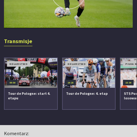
Transmisje
KOLARSTWO
KOLARSTWO
PIŁKA 
09:50
10:25
15:30
Tour de Pologne: start 4.
Tour de Pologne: 4. etap
STS Puc
etapu
losowan
Komentarz: