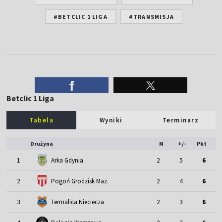
#BETCLIC 1 LIGA
#TRANSMISJA
Betclic 1 Liga
Tabela
Wyniki
Terminarz
Drużyna
M
+/-
Pkt
1
Arka Gdynia
2
5
6
2
Pogoń Grodzisk Maz.
2
4
6
3
Termalica Nieciecza
2
3
6