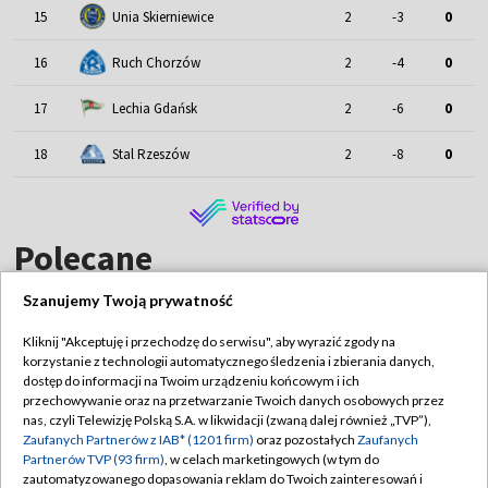
15
Unia Skierniewice
2
-3
0
16
Ruch Chorzów
2
-4
0
17
Lechia Gdańsk
2
-6
0
18
Stal Rzeszów
2
-8
0
Polecane
Szanujemy Twoją prywatność
Kliknij "Akceptuję i przechodzę do serwisu", aby wyrazić zgody na
korzystanie z technologii automatycznego śledzenia i zbierania danych,
TVP
dostęp do informacji na Twoim urządzeniu końcowym i ich
przechowywanie oraz na przetwarzanie Twoich danych osobowych przez
Abonament TVP
Regulamin TVP
nas, czyli Telewizję Polską S.A. w likwidacji (zwaną dalej również „TVP”),
Polityka prywatności
Sklep TVP
Zaufanych Partnerów z IAB* (1201 firm)
oraz pozostałych
Zaufanych
Partnerów TVP (93 firm)
, w celach marketingowych (w tym do
Biuro Reklamy
Moje zgody
zautomatyzowanego dopasowania reklam do Twoich zainteresowań i