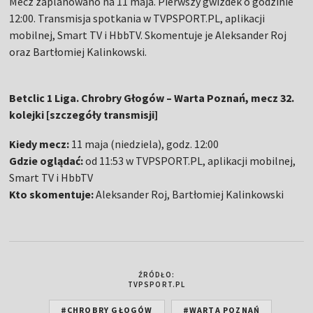
Mecz zaplanowano na 11 maja. Pierwszy gwizdek o godzinie
12:00. Transmisja spotkania w TVPSPORT.PL, aplikacji
mobilnej, Smart TV i HbbTV. Skomentuje je Aleksander Roj
oraz Bartłomiej Kalinkowski.
Betclic 1 Liga. Chrobry Głogów – Warta Poznań, mecz 32.
kolejki [szczegóły transmisji]
Kiedy mecz:
11 maja (niedziela), godz. 12:00
Gdzie oglądać:
od 11:53 w TVPSPORT.PL, aplikacji mobilnej,
Smart TV i HbbTV
Kto skomentuje:
Aleksander Roj, Bartłomiej Kalinkowski
ŹRÓDŁO:
TVPSPORT.PL
#CHROBRY GŁOGÓW
#WARTA POZNAŃ