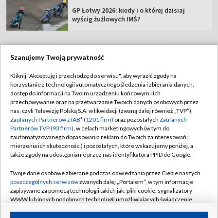
GP Łotwy 2026: kiedy i o której dzisiaj
wyścig żużlowych IMŚ?
Szanujemy Twoją prywatność
TVP
Kliknij "Akceptuję i przechodzę do serwisu", aby wyrazić zgody na
korzystanie z technologii automatycznego śledzenia i zbierania danych,
Abonament TVP
Regulamin TVP
dostęp do informacji na Twoim urządzeniu końcowym i ich
Polityka prywatności
Sklep TVP
przechowywanie oraz na przetwarzanie Twoich danych osobowych przez
nas, czyli Telewizję Polską S.A. w likwidacji (zwaną dalej również „TVP”),
Biuro Reklamy
Moje zgody
Zaufanych Partnerów z IAB* (1201 firm)
oraz pozostałych
Zaufanych
Partnerów TVP (93 firm)
, w celach marketingowych (w tym do
Oferta Handlowa
Biuro reklamy
zautomatyzowanego dopasowania reklam do Twoich zainteresowań i
mierzenia ich skuteczności) i pozostałych, które wskazujemy poniżej, a
Telegazeta ogłoszenia
Kontakt
także zgody na udostępnianie przez nas identyfikatora PPID do Google.
Emisja w TVP
Twoje dane osobowe zbierane podczas odwiedzania przez Ciebie naszych
Kanały
Rada Programowa
poszczególnych serwisów
zwanych dalej „Portalem”, w tym informacje
zapisywane za pomocą technologii takich jak: pliki cookie, sygnalizatory
Ogłoszenia przetargowe
WWW lub innych podobnych technologii umożliwiających świadczenie
©2026 Telewizja Polska Spółka Akcyjna w likwidacji
dopasowanych i bezpiecznych usług, personalizację treści oraz reklam,
Akademia Telewizyjna
udostępnianie funkcji mediów społecznościowych oraz analizowanie