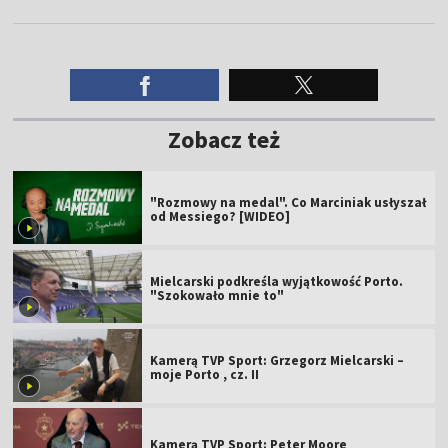
Zobacz też
"Rozmowy na medal". Co Marciniak usłyszał
od Messiego? [WIDEO]
Mielcarski podkreśla wyjątkowość Porto.
"Szokowało mnie to"
Kamerą TVP Sport: Grzegorz Mielcarski –
moje Porto , cz. II
Kamerą TVP Sport: Peter Moore