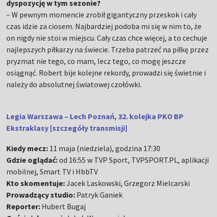
dyspozycję w tym sezonie?
– W pewnym momencie zrobił gigantyczny przeskok i cały
czas idzie za ciosem. Najbardziej podoba mi się w nim to, że
on nigdy nie stoi w miejscu. Cały czas chce więcej, a to cechuje
najlepszych piłkarzy na świecie. Trzeba patrzeć na piłkę przez
pryzmat nie tego, co mam, lecz tego, co mogę jeszcze
osiągnąć. Robert bije kolejne rekordy, prowadzi się świetnie i
należy do absolutnej światowej czołówki.
Legia Warszawa – Lech Poznań, 32. kolejka PKO BP
Ekstraklasy
[szczegóły transmisji]
Kiedy mecz:
11 maja (niedziela), godzina 17:30
Gdzie oglądać:
od 16:55 w TVP Sport, TVPSPORT.PL, aplikacji
mobilnej, Smart TV i HbbTV
Kto skomentuje:
Jacek Laskowski, Grzegorz Mielcarski
Prowadzący studio:
Patryk Ganiek
Reporter:
Hubert Bugaj