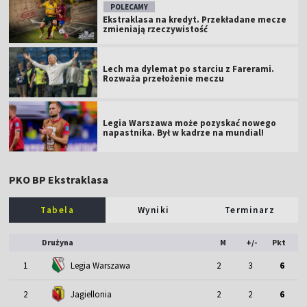
POLECAMY
Ekstraklasa na kredyt. Przekładane mecze
zmieniają rzeczywistość
Lech ma dylemat po starciu z Farerami.
Rozważa przełożenie meczu
Legia Warszawa może pozyskać nowego
napastnika. Był w kadrze na mundial!
PKO BP Ekstraklasa
Tabela
Wyniki
Terminarz
Drużyna
M
+/-
Pkt
1
Legia Warszawa
2
3
6
2
Jagiellonia
2
2
6