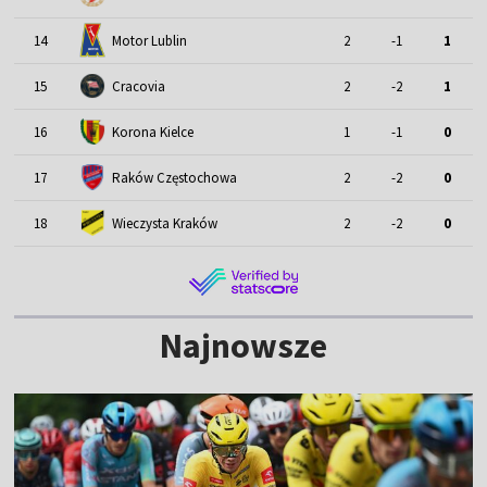
Motor Lublin
14
2
-1
1
15
Cracovia
2
-2
1
16
Korona Kielce
1
-1
0
17
Raków Częstochowa
2
-2
0
18
Wieczysta Kraków
2
-2
0
Najnowsze