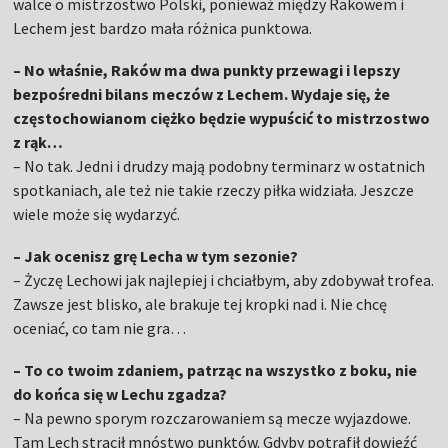
walce o mistrzostwo Polski, ponieważ między Rakowem i
Lechem jest bardzo mała różnica punktowa.
– No właśnie, Raków ma dwa punkty przewagi i lepszy
bezpośredni bilans meczów z Lechem. Wydaje się, że
częstochowianom ciężko będzie wypuścić to mistrzostwo
z rąk…
– No tak. Jedni i drudzy mają podobny terminarz w ostatnich
spotkaniach, ale też nie takie rzeczy piłka widziała. Jeszcze
wiele może się wydarzyć.
– Jak ocenisz grę Lecha w tym sezonie?
– Życzę Lechowi jak najlepiej i chciałbym, aby zdobywał trofea.
Zawsze jest blisko, ale brakuje tej kropki nad i. Nie chcę
oceniać, co tam nie gra…
– To co twoim zdaniem, patrząc na wszystko z boku, nie
do końca się w Lechu zgadza?
– Na pewno sporym rozczarowaniem są mecze wyjazdowe.
Tam Lech stracił mnóstwo punktów. Gdyby potrafił dowieźć