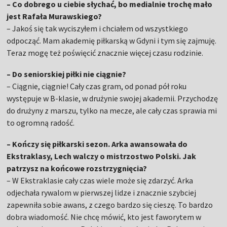
– Co dobrego u ciebie słychać, bo medialnie trochę mało
jest Rafała Murawskiego?
– Jakoś się tak wyciszyłem i chciałem od wszystkiego
odpocząć. Mam akademię piłkarską w Gdyni i tym się zajmuję.
Teraz mogę też poświęcić znacznie więcej czasu rodzinie.
– Do seniorskiej piłki nie ciągnie?
– Ciągnie, ciągnie! Cały czas gram, od ponad pół roku
występuje w B-klasie, w drużynie swojej akademii. Przychodzę
do drużyny z marszu, tylko na mecze, ale cały czas sprawia mi
to ogromną radość.
– Kończy się piłkarski sezon. Arka awansowała do
Ekstraklasy, Lech walczy o mistrzostwo Polski. Jak
patrzysz na końcowe rozstrzygnięcia?
– W Ekstraklasie cały czas wiele może się zdarzyć. Arka
odjechała rywalom w pierwszej lidze i znacznie szybciej
zapewniła sobie awans, z czego bardzo się cieszę. To bardzo
dobra wiadomość. Nie chcę mówić, kto jest faworytem w