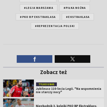
#LEGIA WARSZAWA
#PIŁKA NOŻNA
#PKO BP EKSTRAKLASA
#EKSTRAKLASA
#REPREZENTACJA POLSKI
Zobacz też
TYLKO U NAS
Jubileusz 110-lecia Legii. "Na wspomnienia
nie starczy nocy"
Niezbędnik 3. kolejki PKO BP Ekstraklasy.