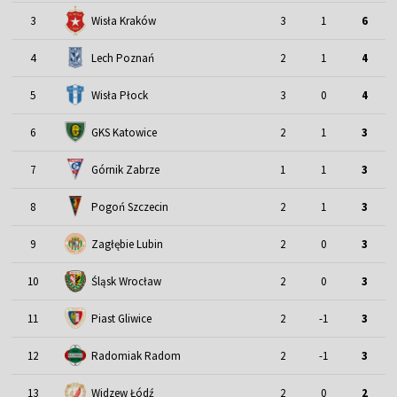
3
Wisła Kraków
3
1
6
4
Lech Poznań
2
1
4
5
Wisła Płock
3
0
4
6
GKS Katowice
2
1
3
7
Górnik Zabrze
1
1
3
8
Pogoń Szczecin
2
1
3
9
Zagłębie Lubin
2
0
3
Śląsk Wrocław
10
2
0
3
11
Piast Gliwice
2
-1
3
12
Radomiak Radom
2
-1
3
13
Widzew Łódź
2
0
2