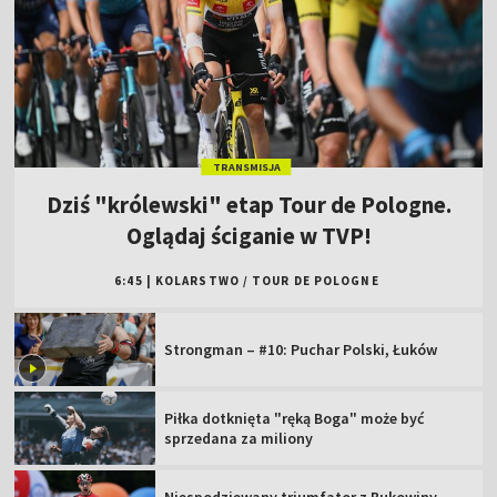
TRANSMISJA
Dziś "królewski" etap Tour de Pologne.
Oglądaj ściganie w TVP!
6:45
|
KOLARSTWO
/
TOUR DE POLOGNE
Strongman – #10: Puchar Polski, Łuków
Piłka dotknięta "ręką Boga" może być
sprzedana za miliony
Niespodziewany triumfator z Bukowiny.