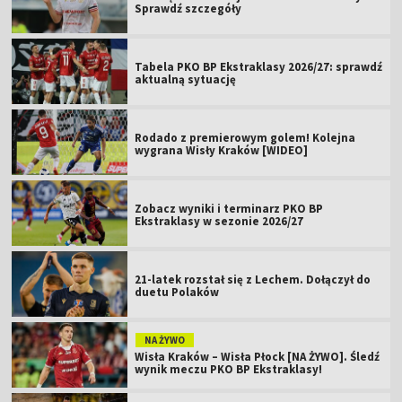
Sprawdź szczegóły
Tabela PKO BP Ekstraklasy 2026/27: sprawdź
aktualną sytuację
Rodado z premierowym golem! Kolejna
wygrana Wisły Kraków [WIDEO]
Zobacz wyniki i terminarz PKO BP
Ekstraklasy w sezonie 2026/27
21-latek rozstał się z Lechem. Dołączył do
duetu Polaków
NA ŻYWO
Wisła Kraków – Wisła Płock [NA ŻYWO]. Śledź
wynik meczu PKO BP Ekstraklasy!