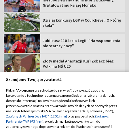
Gratulował mu książę Monako
Dzisiaj konkursy LGP w Courchevel. O której
skoki?
Jubileusz 110-lecia Legii. "Na wspomnienia
nie starczy nocy"
Złoty medal Anastazji Kuś! Zobacz bieg
Polki na MŚ U20
Szanujemy Twoją prywatność
Kliknij "Akceptuję i przechodzę do serwisu", aby wyrazić zgody na
korzystanie z technologii automatycznego śledzenia i zbierania danych,
TVP
dostęp do informacji na Twoim urządzeniu końcowym i ich
Abonament TVP
Regulamin TVP
przechowywanie oraz na przetwarzanie Twoich danych osobowych przez
nas, czyli Telewizję Polską S.A. w likwidacji (zwaną dalej również „TVP”),
Polityka prywatności
Sklep TVP
Zaufanych Partnerów z IAB* (1201 firm)
oraz pozostałych
Zaufanych
Partnerów TVP (93 firm)
, w celach marketingowych (w tym do
Biuro Reklamy
Moje zgody
zautomatyzowanego dopasowania reklam do Twoich zainteresowań i