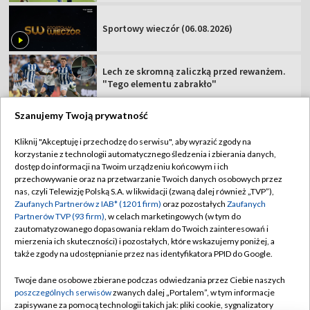
Sportowy wieczór (06.08.2026)
Lech ze skromną zaliczką przed rewanżem.
"Tego elementu zabrakło"
Szanujemy Twoją prywatność
Kliknij "Akceptuję i przechodzę do serwisu", aby wyrazić zgody na
korzystanie z technologii automatycznego śledzenia i zbierania danych,
TVP
dostęp do informacji na Twoim urządzeniu końcowym i ich
Abonament TVP
Regulamin TVP
przechowywanie oraz na przetwarzanie Twoich danych osobowych przez
nas, czyli Telewizję Polską S.A. w likwidacji (zwaną dalej również „TVP”),
Polityka prywatności
Sklep TVP
Zaufanych Partnerów z IAB* (1201 firm)
oraz pozostałych
Zaufanych
Partnerów TVP (93 firm)
, w celach marketingowych (w tym do
Biuro Reklamy
Moje zgody
zautomatyzowanego dopasowania reklam do Twoich zainteresowań i
mierzenia ich skuteczności) i pozostałych, które wskazujemy poniżej, a
Oferta Handlowa
Biuro reklamy
także zgody na udostępnianie przez nas identyfikatora PPID do Google.
Telegazeta ogłoszenia
Kontakt
Twoje dane osobowe zbierane podczas odwiedzania przez Ciebie naszych
Emisja w TVP
poszczególnych serwisów
zwanych dalej „Portalem”, w tym informacje
zapisywane za pomocą technologii takich jak: pliki cookie, sygnalizatory