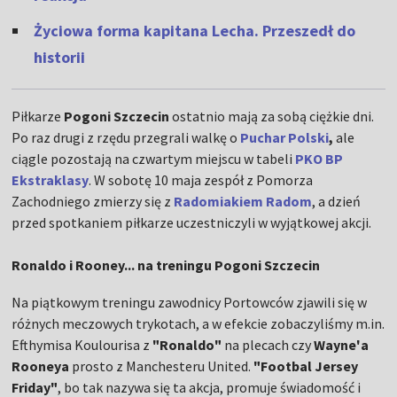
Życiowa forma kapitana Lecha. Przeszedł do
historii
Piłkarze
Pogoni Szczecin
ostatnio mają za sobą ciężkie dni.
Po raz drugi z rzędu przegrali walkę o
Puchar Polski
,
ale
ciągle pozostają na czwartym miejscu w tabeli
PKO BP
Ekstraklasy
. W sobotę 10 maja zespół z Pomorza
Zachodniego zmierzy się z
Radomiakiem Radom
, a dzień
przed spotkaniem piłkarze uczestniczyli w wyjątkowej akcji.
Ronaldo i Rooney... na treningu Pogoni Szczecin
Na piątkowym treningu zawodnicy Portowców zjawili się w
różnych meczowych trykotach, a w efekcie zobaczyliśmy m.in.
Efthymisa Koulourisa z
"Ronaldo"
na plecach czy
Wayne'a
Rooneya
prosto z Manchesteru United.
"Footbal Jersey
Friday"
, bo tak nazywa się ta akcja, promuje świadomość i