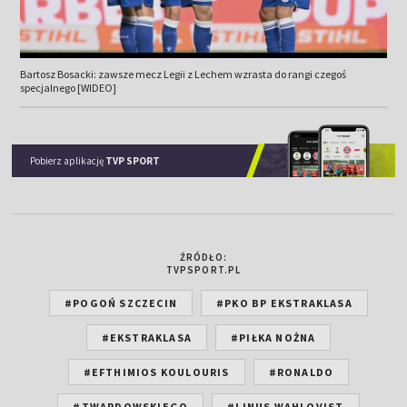
Bartosz Bosacki: zawsze mecz Legii z Lechem wzrasta do rangi czegoś
specjalnego [WIDEO]
Pobierz aplikację
TVP SPORT
ŹRÓDŁO:
TVPSPORT.PL
#POGOŃ SZCZECIN
#PKO BP EKSTRAKLASA
#EKSTRAKLASA
#PIŁKA NOŻNA
#EFTHIMIOS KOULOURIS
#RONALDO
#TWARDOWSKIEGO
#LINUS WAHLQVIST