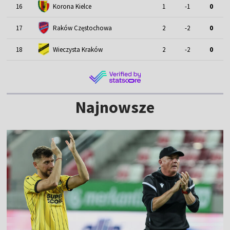
16
Korona Kielce
1
-1
0
17
Raków Częstochowa
2
-2
0
18
Wieczysta Kraków
2
-2
0
Najnowsze