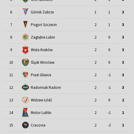
6
Górnik Zabrze
1
1
3
7
Pogoń Szczecin
2
1
3
8
Zagłębie Lubin
2
0
3
9
Wisła Kraków
2
0
3
Śląsk Wrocław
10
2
0
3
11
Piast Gliwice
2
-1
3
12
Radomiak Radom
2
-1
3
13
Widzew Łódź
2
0
2
Motor Lublin
14
2
-1
1
15
Cracovia
2
-2
1