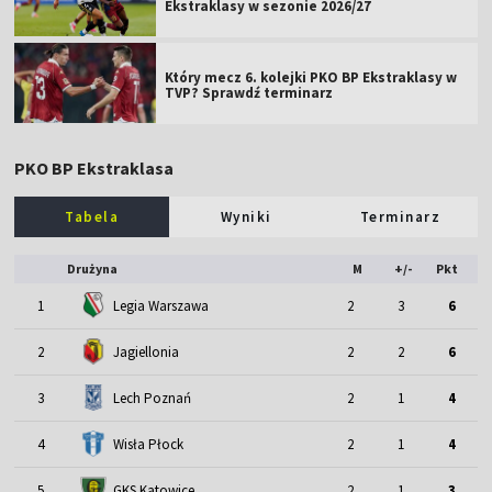
Ekstraklasy w sezonie 2026/27
Który mecz 6. kolejki PKO BP Ekstraklasy w
TVP? Sprawdź terminarz
PKO BP Ekstraklasa
Tabela
Wyniki
Terminarz
Drużyna
M
+/-
Pkt
1
Legia Warszawa
2
3
6
2
Jagiellonia
2
2
6
3
Lech Poznań
2
1
4
4
Wisła Płock
2
1
4
5
GKS Katowice
2
1
3