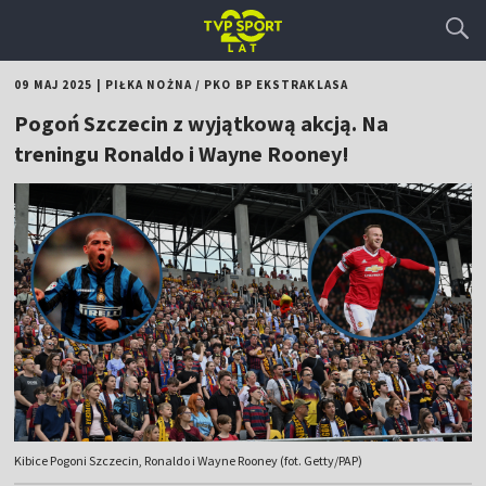
09 MAJ 2025
|
PIŁKA NOŻNA
/
PKO BP EKSTRAKLASA
Pogoń Szczecin z wyjątkową akcją. Na
treningu Ronaldo i Wayne Rooney!
Kibice Pogoni Szczecin, Ronaldo i Wayne Rooney (fot. Getty/PAP)