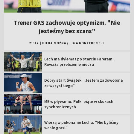
Trener GKS zachowuje optymizm. "Nie
jesteśmy bez szans"
21:17
|
PIŁKA NOŻNA
/
LIGA KONFERENCJI
Lech ma dylemat po starciu Farerami.
Roważa przełożenie meczu
Dobry start Świątek. "Jestem zadowolona
ze wszystkiego"
ME w pływaniu. Polki piąte w skokach
synchronicznych
Wierzą w pokonanie Lecha. "Nie byliśmy
wcale gorsi"