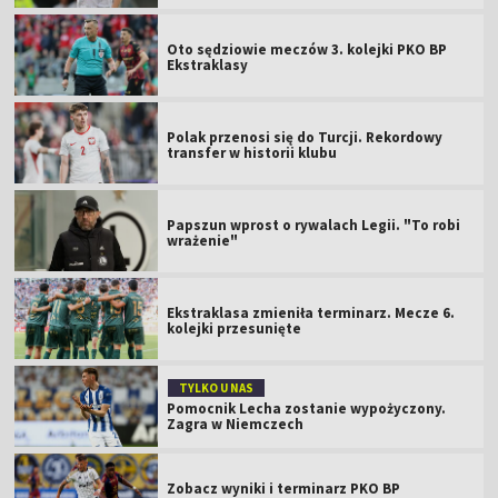
Oto sędziowie meczów 3. kolejki PKO BP
Ekstraklasy
Polak przenosi się do Turcji. Rekordowy
transfer w historii klubu
Papszun wprost o rywalach Legii. "To robi
wrażenie"
Ekstraklasa zmieniła terminarz. Mecze 6.
kolejki przesunięte
TYLKO U NAS
Pomocnik Lecha zostanie wypożyczony.
Zagra w Niemczech
Zobacz wyniki i terminarz PKO BP