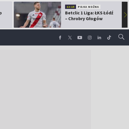
12:15
PIŁKA NOŻNA
p
Betclic 1 Liga: ŁKS Łódź
▶
– Chrobry Głogów