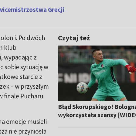
wicemistrzostwa Grecji
Czytaj też
Bolonii. Po dwóch
m klub
i, wypadając z
c sobie sytuację w
ątkowe starcie z
zek – w przyszłym
w finale Pucharu
Błąd Skorupskiego! Bologna
wykorzystała szansy [WIDE
na emocje musieli
za nie przyniosła