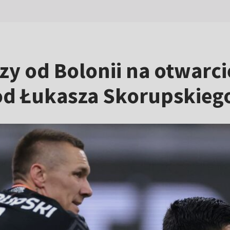
zy od Bolonii na otwarcie
 od Łukasza Skorupskieg