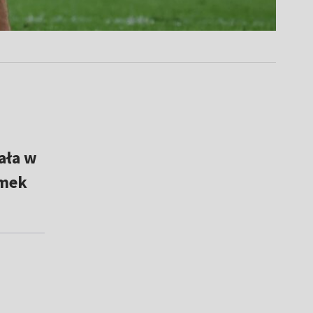
ała w
amek