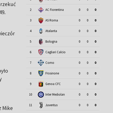
przekuć
2
AC Fiorentina
0
0
0
49.
3
AS Roma
0
0
0
4
Atalanta
0
0
0
wieczór
5
Bologna
0
0
0
6
Cagliari Calcio
0
0
0
7
Como
0
0
0
było
8
Frosinone
0
0
0
y
9
Genoa CFC
0
0
0
10
Inter Mediolan
0
0
0
11
Juventus
0
0
0
z Mike