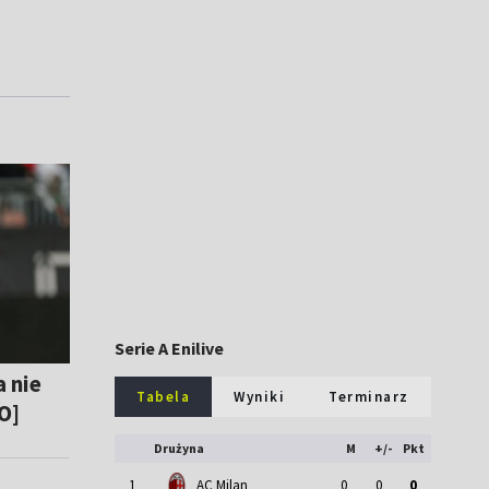
Serie A Enilive
 nie
Tabela
Wyniki
Terminarz
O]
Drużyna
M
+/-
Pkt
1
AC Milan
0
0
0