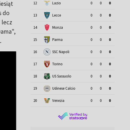
iesiąt
12
Lazio
0
0
0
s do
13
Lecce
0
0
0
 lecz
14
Monza
0
0
0
Dama",
.
15
Parma
0
0
0
16
SSC Napoli
0
0
0
17
Torino
0
0
0
18
US Sassuolo
0
0
0
19
Udinese Calcio
0
0
0
20
Venezia
0
0
0