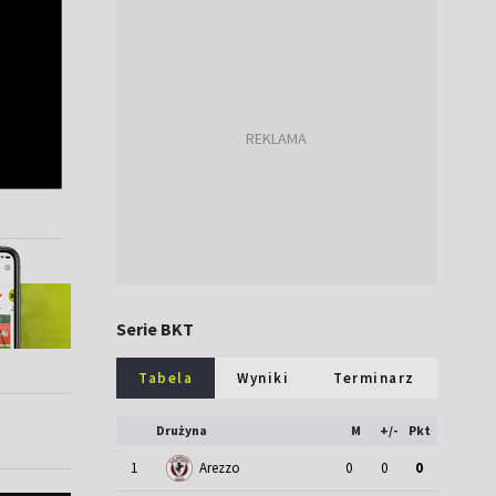
Serie BKT
Tabela
Wyniki
Terminarz
Drużyna
M
+/-
Pkt
1
Arezzo
0
0
0