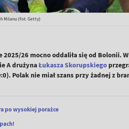
h Milanu (fot. Getty)
e 2025/26 mocno oddaliła się od Bolonii. W
ie A drużyna
Łukasza Skorupskiego
przegr
0:0). Polak nie miał szans przy żadnej z br
ra po wysokiej porażce
pach!