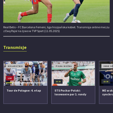
Real Betis – FC Barcelona Femeni, liga hiszpańska kobiet. Transmisja online meczu
z Ewą Pajor na żywo w TVP Sport (11.05.2025)
Transmisje
KOLARSTWO
PIŁKA NOŻNA
INNE S
LIVE
15:30
15:30
Tour de Pologne: 4. etap
STS Puchar Polski:
ME w sk
losowanie par 1. rundy
synchro