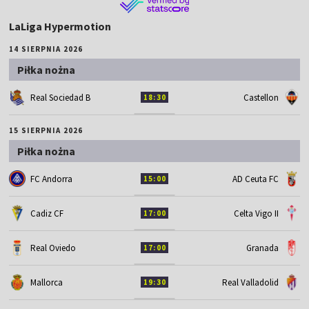
LaLiga Hypermotion
14 SIERPNIA 2026
Piłka nożna
Real Sociedad B
Castellon
18:30
15 SIERPNIA 2026
Piłka nożna
FC Andorra
AD Ceuta FC
15:00
Cadiz CF
Celta Vigo II
17:00
Real Oviedo
Granada
17:00
Mallorca
Real Valladolid
19:30