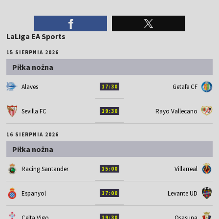
LaLiga EA Sports
15 SIERPNIA 2026
Piłka nożna
Alaves
Getafe CF
17:30
Sevilla FC
Rayo Vallecano
19:30
16 SIERPNIA 2026
Piłka nożna
Racing Santander
Villarreal
15:00
Espanyol
Levante UD
17:00
Celta Vigo
Osasuna
19:30