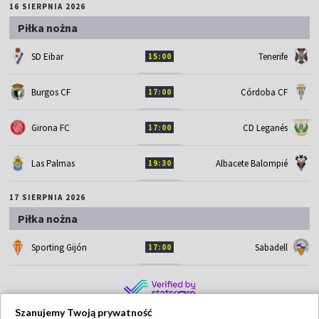
16 SIERPNIA 2026
Piłka nożna
SD Eibar
Tenerife
15:00
Burgos CF
Córdoba CF
17:00
Girona FC
CD Leganés
17:00
Las Palmas
Albacete Balompié
19:30
17 SIERPNIA 2026
Piłka nożna
Sporting Gijón
Sabadell
17:00
Szanujemy Twoją prywatność