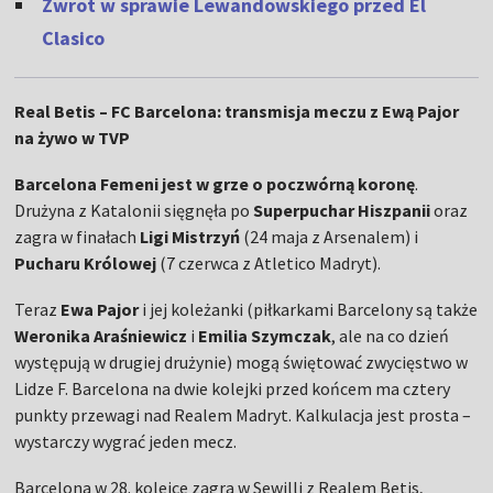
Zwrot w sprawie Lewandowskiego przed El
Clasico
Real Betis – FC Barcelona: transmisja meczu z Ewą Pajor
na żywo w TVP
Barcelona Femeni jest w grze o poczwórną koronę
.
Drużyna z Katalonii sięgnęła po
Superpuchar Hiszpanii
oraz
zagra w finałach
Ligi Mistrzyń
(24 maja z Arsenalem) i
Pucharu Królowej
(7 czerwca z Atletico Madryt).
Teraz
Ewa Pajor
i jej koleżanki (piłkarkami Barcelony są także
Weronika Araśniewicz
i
Emilia Szymczak
, ale na co dzień
występują w drugiej drużynie) mogą świętować zwycięstwo w
Lidze F. Barcelona na dwie kolejki przed końcem ma cztery
punkty przewagi nad Realem Madryt. Kalkulacja jest prosta –
wystarczy wygrać jeden mecz.
Barcelona w 28. kolejce zagra w Sewilli z Realem Betis,