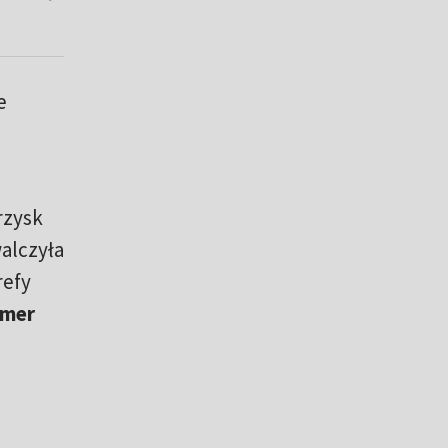
e
rzysk
walczyła
refy
umer