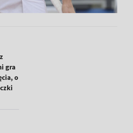
z
ni gra
cia, o
czki