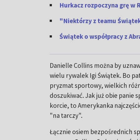
Hurkacz rozpoczyna grę w R
"Niektórzy z teamu Świątek
Świątek o współpracy z Abra
Danielle Collins można by uznaw
wielu rywalek Igi Świątek. Bo pa
pryzmat sportowy, wielkich różn
doszukiwać. Jak już obie panie s
korcie, to Amerykanka najczęście
"na tarczy".
Łącznie osiem bezpośrednich spo