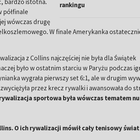
, bardzo istotna.
rankingu
 półfinale
 jej wówczas drugę
wielkoszlemowego. W finale Amerykanka ostateczni
izacja z Collins najczęściej nie była dla Świątek
aczej było w ostatnim starciu w Paryżu podczas ig
zynianka wygrała pierwszy set 6:1, ale w drugim wy
zwyciężyła przez krecz rywalki i awansowała do st
 rywalizacja sportowa była wówczas tematem n
llins. O ich rywalizacji mówił cały tenisowy świat