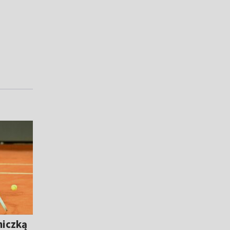
niczką