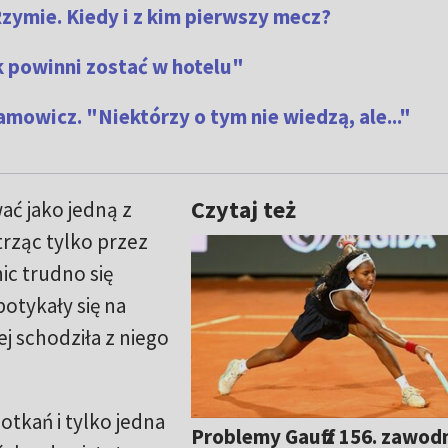
zymie. Kiedy i z kim pierwszy mecz?
 powinni zostać w hotelu"
mowicz. "Niektórzy o tym nie wiedzą, ale..."
Czytaj też
ać jako jedną z
trząc tylko przez
ic trudno się
potykały się na
j schodziła z niego
tkań i tylko jedna
Problemy Gauff z 156. zawod