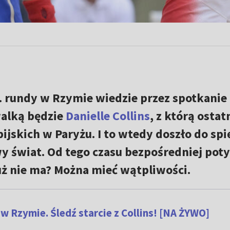
. rundy w Rzymie wiedzie przez spotkanie 
walką będzie
Danielle Collins
, z którą ostat
ijskich w Paryżu. I to wtedy doszło do spię
y świat. Od tego czasu bezpośredniej poty
 już nie ma? Można mieć wątpliwości.
w Rzymie. Śledź starcie z Collins! [NA ŻYWO]