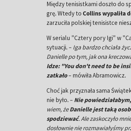
Między tenisistkami doszło do spi
grę. Wtedy to
Collins wypaliła 
zarzuciła polskiej tenisistce nie
W serialu "Cztery pory Igi" w "C
sytuacji. –
Iga bardzo chciała życ
Danielle po tym, jak ona kreczow
Idze: "You don't need to be insi
zatkało
– mówiła Abramowicz.
Choć jak przyznała sama Świątek
nie było. –
Nie powiedziałabym, 
wiem, że
Danielle jest taką oso
spodziewać
. Ale zaskoczyło mni
dosłownie nie rozmawiałyśmy prz