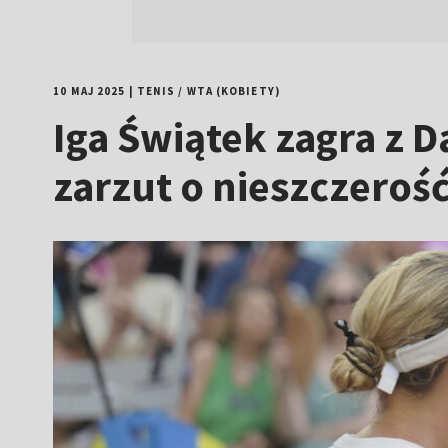
10 MAJ 2025
|
TENIS
/
WTA (KOBIETY)
Iga Świątek zagra z D
zarzut o nieszczeroś