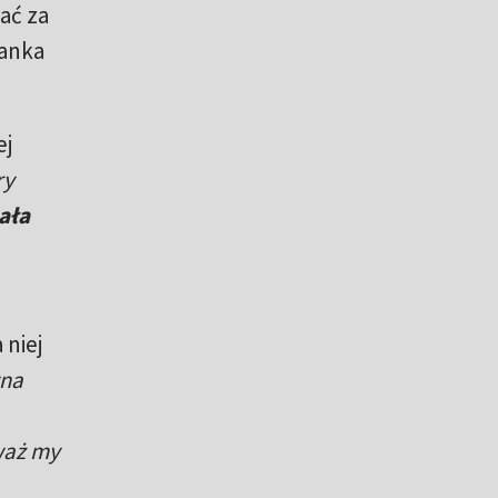
wać za
anka
ej
ry
ała
 niej
wna
waż my