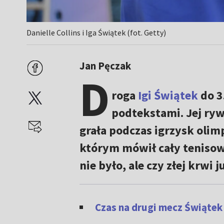
Danielle Collins i Iga Świątek (fot. Getty)
Jan Pęczak
D
roga
Igi Świątek
do 3
podtekstami. Jej ry
grała podczas igrzysk olimp
którym mówił cały tenisow
nie było, ale czy złej krwi
Czas na drugi mecz Świątek 