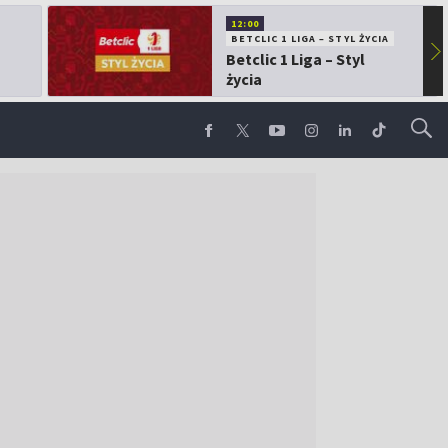
12:00
BETCLIC 1 LIGA – STYL ŻYCIA
▶
Betclic 1 Liga – Styl
życia