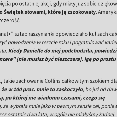
ęcia po ostatniej akcji, gdy miały już sobie dzięko
do Świątek słowami, które ją zszokowały.
Ameryk
szczerość.
anal+" sztab raszynianki opowiedział o kulisach cał
zyć powodzenia w reszcie roku i pogratulować karie
ała.
Kiedy Danielle do niej podchodziła, powiedzi
ncere" [nie musisz być nieszczera]. Igę po prostu
, takie zachowanie Collins całkowitym szokiem dla
że w 100 proc. mnie to zaskoczyło
, bo już od da
bą, po której nie wiadomo czasami, czego się
e, że wybrała mnie jako w pewnym sensie cel, ponie
ez ostatnie dwa lata, w ogóle nie miałyśmy żadnej