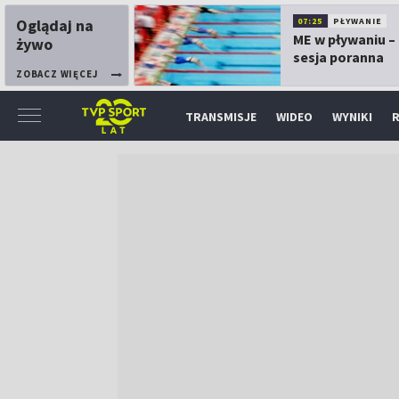
Oglądaj na
07:25
PŁYWANIE
ME w pływaniu – 
żywo
sesja poranna
ZOBACZ WIĘCEJ
TRANSMISJE
WIDEO
WYNIKI
R