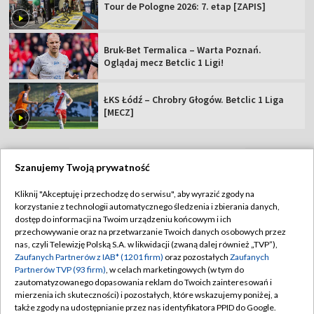
Tour de Pologne 2026: 7. etap [ZAPIS]
Bruk-Bet Termalica – Warta Poznań.
Oglądaj mecz Betclic 1 Ligi!
ŁKS Łódź – Chrobry Głogów. Betclic 1 Liga
[MECZ]
Szanujemy Twoją prywatność
TVP
Kliknij "Akceptuję i przechodzę do serwisu", aby wyrazić zgody na
korzystanie z technologii automatycznego śledzenia i zbierania danych,
Abonament TVP
Regulamin TVP
dostęp do informacji na Twoim urządzeniu końcowym i ich
Polityka prywatności
Sklep TVP
przechowywanie oraz na przetwarzanie Twoich danych osobowych przez
nas, czyli Telewizję Polską S.A. w likwidacji (zwaną dalej również „TVP”),
Biuro Reklamy
Moje zgody
Zaufanych Partnerów z IAB* (1201 firm)
oraz pozostałych
Zaufanych
Partnerów TVP (93 firm)
, w celach marketingowych (w tym do
Oferta Handlowa
Biuro reklamy
zautomatyzowanego dopasowania reklam do Twoich zainteresowań i
mierzenia ich skuteczności) i pozostałych, które wskazujemy poniżej, a
Telegazeta ogłoszenia
Kontakt
także zgody na udostępnianie przez nas identyfikatora PPID do Google.