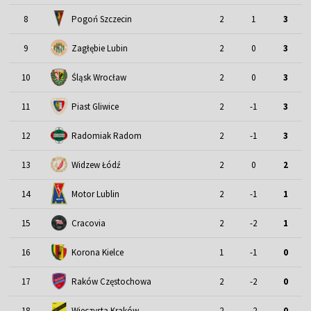
8
Pogoń Szczecin
2
1
3
9
Zagłębie Lubin
2
0
3
Śląsk Wrocław
10
2
0
3
11
Piast Gliwice
2
-1
3
12
Radomiak Radom
2
-1
3
13
Widzew Łódź
2
0
2
Motor Lublin
14
2
-1
1
15
Cracovia
2
-2
1
16
Korona Kielce
1
-1
0
17
Raków Częstochowa
2
-2
0
18
Wieczysta Kraków
2
-2
0