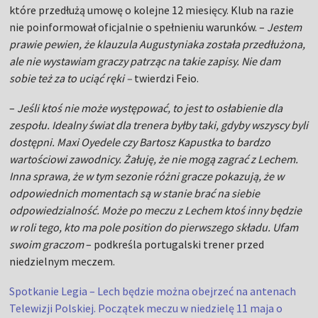
które przedłużą umowę o kolejne 12 miesięcy. Klub na razie
nie poinformował oficjalnie o spełnieniu warunków. –
Jestem
prawie pewien, że klauzula Augustyniaka została przedłużona,
ale nie wystawiam graczy patrząc na takie zapisy. Nie dam
sobie też za to uciąć ręki –
twierdzi Feio.
–
Jeśli ktoś nie może występować, to jest to osłabienie dla
zespołu. Idealny świat dla trenera byłby taki, gdyby wszyscy byli
dostępni. Maxi Oyedele czy Bartosz Kapustka to bardzo
wartościowi zawodnicy. Żałuję, że nie mogą zagrać z Lechem.
Inna sprawa, że w tym sezonie różni gracze pokazują, że w
odpowiednich momentach są w stanie brać na siebie
odpowiedzialność. Może po meczu z Lechem ktoś inny będzie
w roli tego, kto ma pole position do pierwszego składu. Ufam
swoim graczom
– podkreśla portugalski trener przed
niedzielnym meczem.
Spotkanie Legia – Lech będzie można obejrzeć na antenach
Telewizji Polskiej. Początek meczu w niedzielę 11 maja o