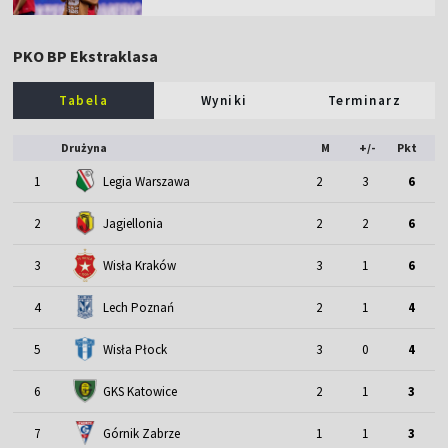
PKO BP Ekstraklasa
Tabela
Wyniki
Terminarz
Drużyna
M
+/-
Pkt
1
Legia Warszawa
2
3
6
2
Jagiellonia
2
2
6
3
Wisła Kraków
3
1
6
4
Lech Poznań
2
1
4
5
Wisła Płock
3
0
4
6
GKS Katowice
2
1
3
7
Górnik Zabrze
1
1
3