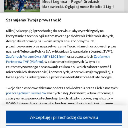
Zawisza Bydgoszcz – Resovia [NA ŻYWO].
Oglądaj mecz Betclic 2 Ligi
Szanujemy Twoją prywatność
Kliknij "Akceptuję i przechodzę do serwisu", aby wyrazić zgody na
Podhale Nowy Targ – Hutnik Kraków [NA
korzystanie z technologii automatycznego śledzenia i zbierania danych,
ŻYWO]. Oglądaj mecz Betclic 2 Ligi
dostęp do informacji na Twoim urządzeniu końcowym i ich
przechowywanie oraz na przetwarzanie Twoich danych osobowych przez
nas, czyli Telewizję Polską S.A. w likwidacji (zwaną dalej również „TVP”),
Miedź Legnica – Pogoń Grodzisk
Zaufanych Partnerów z IAB* (1201 firm)
oraz pozostałych
Zaufanych
Mazowiecki. Oglądaj mecz Betclic 1 Ligi!
Partnerów TVP (93 firm)
, w celach marketingowych (w tym do
zautomatyzowanego dopasowania reklam do Twoich zainteresowań i
mierzenia ich skuteczności) i pozostałych, które wskazujemy poniżej, a
także zgody na udostępnianie przez nas identyfikatora PPID do Google.
Twoje dane osobowe zbierane podczas odwiedzania przez Ciebie naszych
TVP
poszczególnych serwisów
zwanych dalej „Portalem”, w tym informacje
zapisywane za pomocą technologii takich jak: pliki cookie, sygnalizatory
Abonament TVP
Regulamin TVP
WWW lub innych podobnych technologii umożliwiających świadczenie
Polityka prywatności
Sklep TVP
dopasowanych i bezpiecznych usług, personalizację treści oraz reklam,
udostępnianie funkcji mediów społecznościowych oraz analizowanie
Akceptuję i przechodzę do serwisu
Biuro Reklamy
Moje zgody
ruchu w Internecie.
Oferta Handlowa
Biuro reklamy