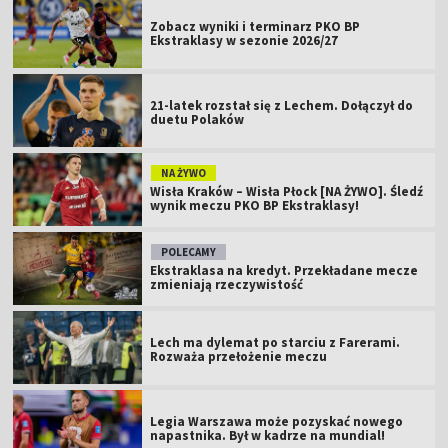
Zobacz wyniki i terminarz PKO BP
Ekstraklasy w sezonie 2026/27
21-latek rozstał się z Lechem. Dołączył do
duetu Polaków
NA ŻYWO
Wisła Kraków – Wisła Płock [NA ŻYWO]. Śledź
wynik meczu PKO BP Ekstraklasy!
POLECAMY
Ekstraklasa na kredyt. Przekładane mecze
zmieniają rzeczywistość
Lech ma dylemat po starciu z Farerami.
Rozważa przełożenie meczu
Legia Warszawa może pozyskać nowego
napastnika. Był w kadrze na mundial!