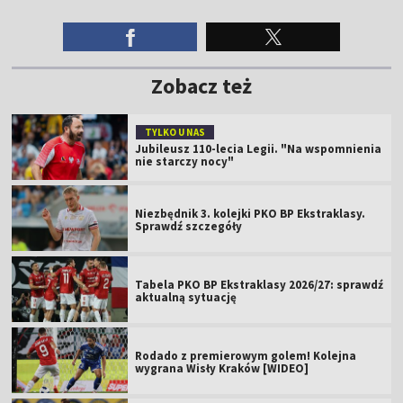
Zobacz też
TYLKO U NAS
Jubileusz 110-lecia Legii. "Na wspomnienia
nie starczy nocy"
Niezbędnik 3. kolejki PKO BP Ekstraklasy.
Sprawdź szczegóły
Tabela PKO BP Ekstraklasy 2026/27: sprawdź
aktualną sytuację
Rodado z premierowym golem! Kolejna
wygrana Wisły Kraków [WIDEO]