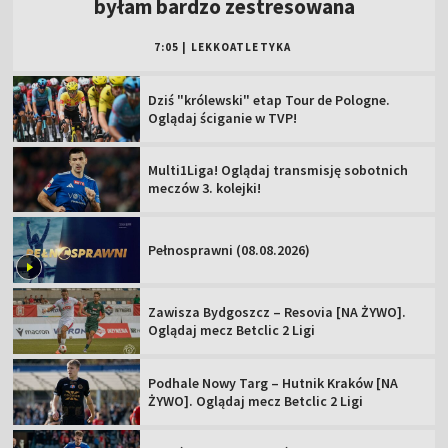
Kuś po złotym medalu MŚ juniorów:
byłam bardzo zestresowana
7:05
|
LEKKOATLETYKA
Dziś "królewski" etap Tour de Pologne.
Oglądaj ściganie w TVP!
Multi1Liga! Oglądaj transmisję sobotnich
meczów 3. kolejki!
Pełnosprawni (08.08.2026)