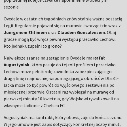
poprzedniej kolejce czwarte napomnienie w obecnym
sezonie.
Oyedele w ostatnich tygodniach znów stał się ważną postacią
Legii. Regularnie pojawiał się na murawie tworząc trio wraz z
Juergenem Elitimem
oraz
Claudem Goncalvesem
. Obaj
gracze mogą być wręcz pewni występu przeciwko Lechowi.
Kto jednak uzupełni to grono?
Największe szanse na zastąpienie Oyedele ma
Rafał
Augustyniak
, który pasuje do tej roli profilem i przeciwko
Lechowi może pełnić rolę zawodnika zabezpieczającego
drugą linię i najmocniej wspomagającego obrońców. Dla 31-
latka może to być powrót do wyjściowego zestawienia po
miesięcznej przerwie. Ostatni raz wybiegał na murawę od
pierwszej minuty 10 kwietnia, gdy Wojskowi rywalizowali na
własnym stadionie z Chelsea FC.
Augustyniak ma kontrakt, który obowiązuje do końca sezonu.
W jego umowie jest zapis dotyczący konkretnej liczby minut,