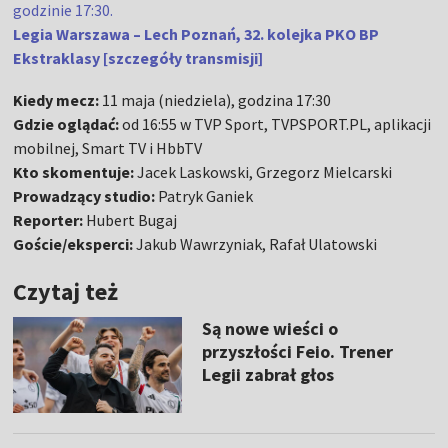
godzinie 17:30.
Legia Warszawa – Lech Poznań, 32. kolejka PKO BP
Ekstraklasy [szczegóły transmisji]
Kiedy mecz:
11 maja (niedziela), godzina 17:30
Gdzie oglądać:
od 16:55 w TVP Sport, TVPSPORT.PL, aplikacji
mobilnej, Smart TV i HbbTV
Kto skomentuje:
Jacek Laskowski, Grzegorz Mielcarski
Prowadzący studio:
Patryk Ganiek
Reporter:
Hubert Bugaj
Goście/eksperci:
Jakub Wawrzyniak, Rafał Ulatowski
Czytaj też
Są nowe wieści o
przyszłości Feio. Trener
Legii zabrał głos