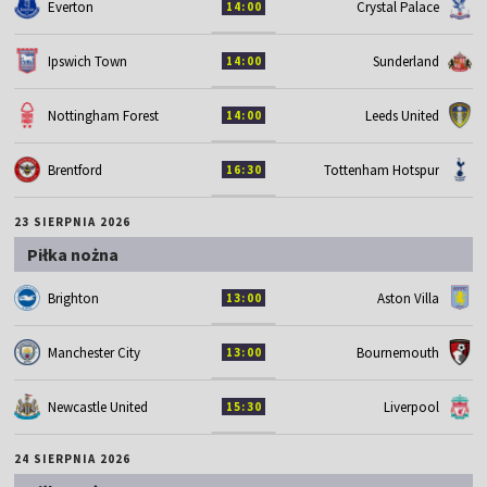
Everton
Crystal Palace
14:00
Ipswich Town
Sunderland
14:00
Nottingham Forest
Leeds United
14:00
Brentford
Tottenham Hotspur
16:30
23 SIERPNIA 2026
Piłka nożna
Brighton
Aston Villa
13:00
Manchester City
Bournemouth
13:00
Newcastle United
Liverpool
15:30
24 SIERPNIA 2026