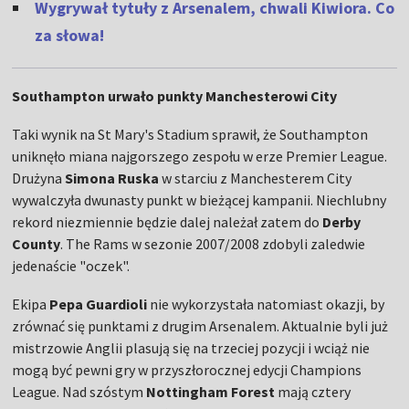
Wygrywał tytuły z Arsenalem, chwali Kiwiora. Co
za słowa!
Southampton urwało punkty Manchesterowi City
Taki wynik na St Mary's Stadium sprawił, że Southampton
uniknęło miana najgorszego zespołu w erze Premier League.
Drużyna
Simona Ruska
w starciu z Manchesterem City
wywalczyła dwunasty punkt w bieżącej kampanii. Niechlubny
rekord niezmiennie będzie dalej należał zatem do
Derby
County
. The Rams w sezonie 2007/2008 zdobyli zaledwie
jedenaście "oczek".
Ekipa
Pepa Guardioli
nie wykorzystała natomiast okazji, by
zrównać się punktami z drugim Arsenalem. Aktualnie byli już
mistrzowie Anglii plasują się na trzeciej pozycji i wciąż nie
mogą być pewni gry w przyszłorocznej edycji Champions
League. Nad szóstym
Nottingham Forest
mają cztery