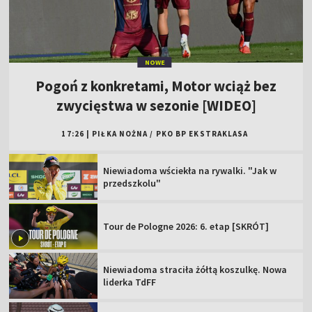
NOWE
Pogoń z konkretami, Motor wciąż bez
zwycięstwa w sezonie [WIDEO]
17:26
|
PIŁKA NOŻNA
/
PKO BP EKSTRAKLASA
Niewiadoma wściekła na rywalki. "Jak w
przedszkolu"
Tour de Pologne 2026: 6. etap [SKRÓT]
Niewiadoma straciła żółtą koszulkę. Nowa
liderka TdFF