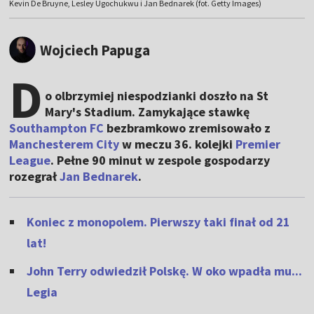
Kevin De Bruyne, Lesley Ugochukwu i Jan Bednarek (fot. Getty Images)
Wojciech Papuga
D
o olbrzymiej niespodzianki doszło na St
Mary's Stadium. Zamykające stawkę
Southampton FC
bezbramkowo zremisowało z
Manchesterem City
w meczu 36. kolejki
Premier
League
. Pełne 90 minut w zespole gospodarzy
rozegrał
Jan Bednarek
.
Koniec z monopolem. Pierwszy taki finał od 21
lat!
John Terry odwiedził Polskę. W oko wpadła mu...
Legia