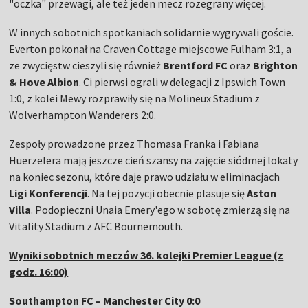
"oczka" przewagi, ale też jeden mecz rozegrany więcej.
W innych sobotnich spotkaniach solidarnie wygrywali goście.
Everton pokonał na Craven Cottage miejscowe Fulham 3:1, a
ze zwycięstw cieszyli się również
Brentford FC
oraz
Brighton
& Hove Albion
. Ci pierwsi ograli w delegacji z Ipswich Town
1:0, z kolei Mewy rozprawiły się na Molineux Stadium z
Wolverhampton Wanderers 2:0.
Zespoły prowadzone przez Thomasa Franka i Fabiana
Huerzelera mają jeszcze cień szansy na zajęcie siódmej lokaty
na koniec sezonu, które daje prawo udziału w eliminacjach
Ligi Konferencji
. Na tej pozycji obecnie plasuje się
Aston
Villa
. Podopieczni Unaia Emery'ego w sobotę zmierzą się na
Vitality Stadium z AFC Bournemouth.
Wyniki sobotnich meczów 36. kolejki Premier League (z
godz. 16:00)
Southampton FC – Manchester City 0:0