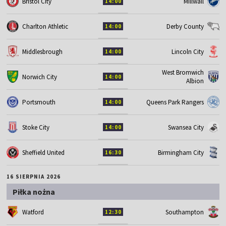
Bristol City
Millwall
14:00
Charlton Athletic
Derby County
14:00
Middlesbrough
Lincoln City
14:00
West Bromwich
Norwich City
14:00
Albion
Portsmouth
Queens Park Rangers
14:00
Stoke City
Swansea City
14:00
Sheffield United
Birmingham City
16:30
16 SIERPNIA 2026
Piłka nożna
Watford
Southampton
12:30