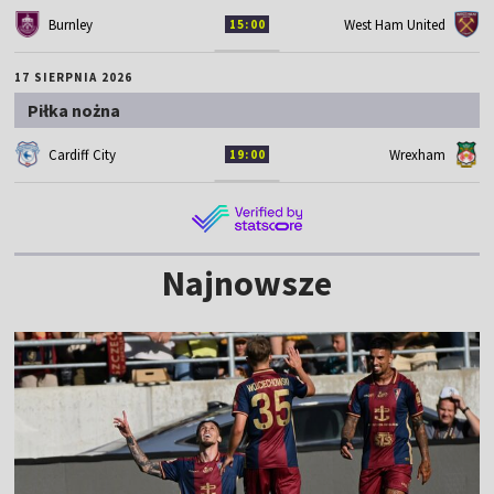
Burnley
West Ham United
15:00
17 SIERPNIA 2026
Piłka nożna
Cardiff City
Wrexham
19:00
Najnowsze