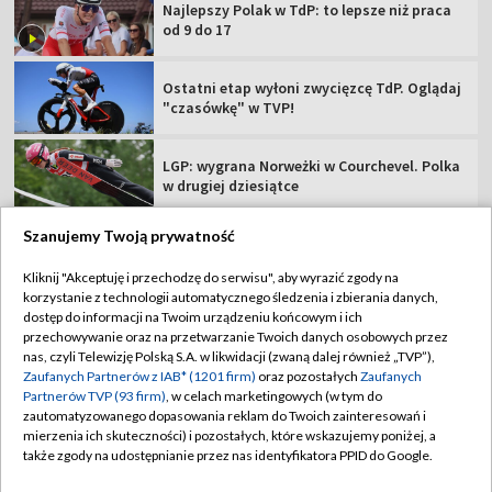
Najlepszy Polak w TdP: to lepsze niż praca
od 9 do 17
Ostatni etap wyłoni zwycięzcę TdP. Oglądaj
"czasówkę" w TVP!
LGP: wygrana Norweżki w Courchevel. Polka
w drugiej dziesiątce
Szanujemy Twoją prywatność
Kliknij "Akceptuję i przechodzę do serwisu", aby wyrazić zgody na
korzystanie z technologii automatycznego śledzenia i zbierania danych,
TVP
dostęp do informacji na Twoim urządzeniu końcowym i ich
Abonament TVP
Regulamin TVP
przechowywanie oraz na przetwarzanie Twoich danych osobowych przez
nas, czyli Telewizję Polską S.A. w likwidacji (zwaną dalej również „TVP”),
Polityka prywatności
Sklep TVP
Zaufanych Partnerów z IAB* (1201 firm)
oraz pozostałych
Zaufanych
Partnerów TVP (93 firm)
, w celach marketingowych (w tym do
Biuro Reklamy
Moje zgody
zautomatyzowanego dopasowania reklam do Twoich zainteresowań i
mierzenia ich skuteczności) i pozostałych, które wskazujemy poniżej, a
Oferta Handlowa
Biuro reklamy
także zgody na udostępnianie przez nas identyfikatora PPID do Google.
Telegazeta ogłoszenia
Kontakt