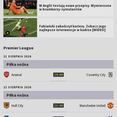
W Anglii testują nowe przepisy. Wymierzone
w bramkarzy-symulantów
Fabiański zakończył karierę. Zobacz jego
najlepsze interwencje w kadrze [WIDEO]
Premier League
21 SIERPNIA 2026
Piłka nożna
Arsenal
Coventry City
19:00
22 SIERPNIA 2026
Piłka nożna
Hull City
Manchester United
11:30