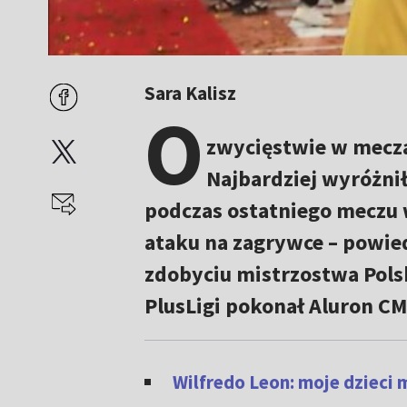
Sara Kalisz
O
zwycięstwie w mecza
Najbardziej wyróżni
podczas ostatniego meczu 
ataku na zagrywce – powied
zdobyciu mistrzostwa Polski
PlusLigi pokonał Aluron CM
Wilfredo Leon: moje dzieci 