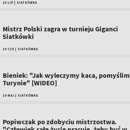
23 LIP
|
SIATKÓWKA
Mistrz Polski zagra w turnieju Giganci
Siatkówki
10 CZE
|
SIATKÓWKA
Bieniek: "Jak wyleczymy kaca, pomyślim
Turynie" [WIDEO]
10 MAJ
|
SIATKÓWKA
Popiwczak po zdobyciu mistrzostwa.
"Człowiek całe życie pracuje, żeby być w