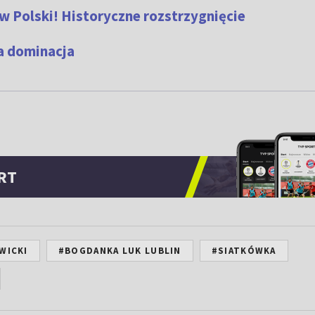
w Polski! Historyczne rozstrzygnięcie
ła dominacja
RT
WICKI
#BOGDANKA LUK LUBLIN
#SIATKÓWKA