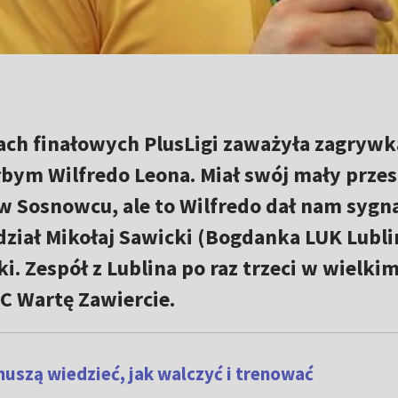
ch finałowych PlusLigi zaważyła zagrywk
łbym Wilfredo Leona. Miał swój mały przes
w Sosnowcu, ale to Wilfredo dał nam sygna
ział Mikołaj Sawicki (Bogdanka LUK Lubli
. Zespół z Lublina po raz trzeci w wielkim
C Wartę Zawiercie.
muszą wiedzieć, jak walczyć i trenować