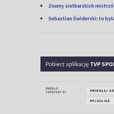
Znamy siatkarskich mistrzó
Sebastian Świderski: to by
Pobierz aplikację
TVP SPO
ŹRÓDŁO:
#MIKOŁAJ SA
TVPSPORT.PL
#PLUSLIGA