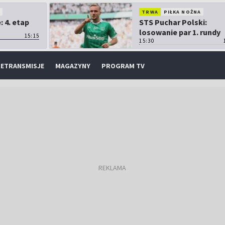
O
TRWA
PIŁKA NOŻNA
 4. etap
STS Puchar Polski:
losowanie par 1. rundy
15:15
15:30
ETRANSMISJE
MAGAZYNY
PROGRAM TV