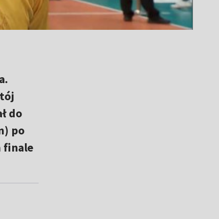
a.
tój
ł do
n) po
 finale