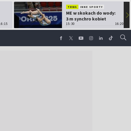
TRWA
INNE SPORTY
ME w skokach do wody:
▶
3 m synchro kobiet
16:15
15:30
16:20