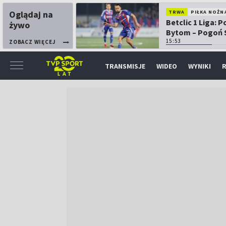
Oglądaj na
TRWA
PIŁKA NOŻN
Betclic 1 Liga: P
żywo
Bytom – Pogoń 
15:53
ZOBACZ WIĘCEJ
TRANSMISJE
WIDEO
WYNIKI
R