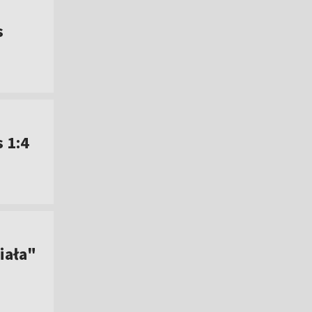
s
 1:4
iała"