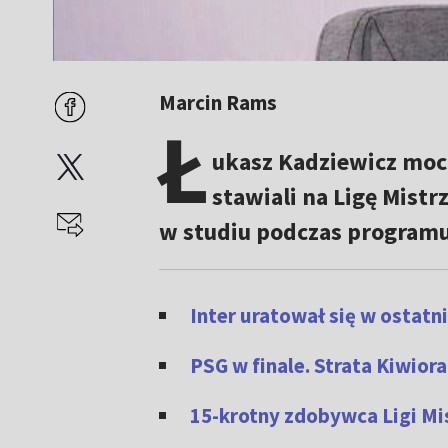
Marcin Rams
Ł
ukasz Kadziewicz mocn
stawiali na Ligę Mist
w studiu podczas programu
Inter uratował się w ostatn
PSG w finale. Strata Kiwior
15-krotny zdobywca Ligi M