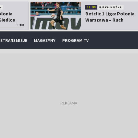
A
17:55
PIŁKA NOŻNA
olonia
Betclic 1 Liga: Polonia
Siedlce
Warszawa – Ruch
18:00
Chorzów
ETRANSMISJE
MAGAZYNY
PROGRAM TV