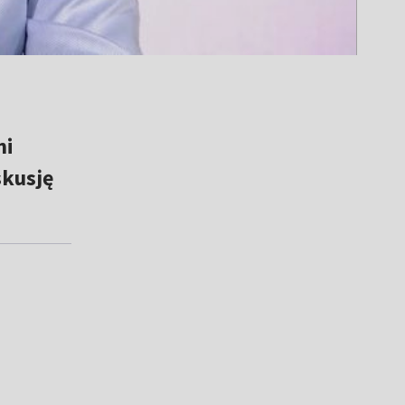
ni
skusję