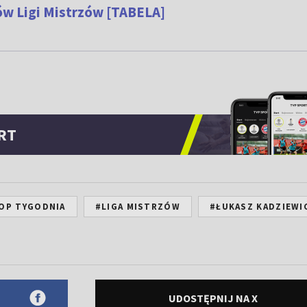
ców Ligi Mistrzów [TABELA]
RT
OP TYGODNIA
#LIGA MISTRZÓW
#ŁUKASZ KADZIEWI
UDOSTĘPNIJ NA X