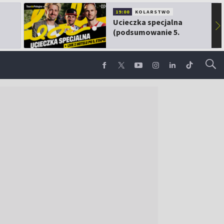
19:00
KOLARSTWO
Ucieczka specjalna
▶
(podsumowanie 5.
etapu TdP)