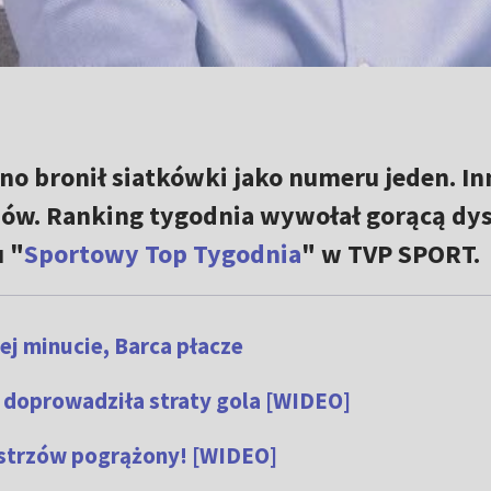
o bronił siatkówki jako numeru jeden. In
rzów. Ranking tygodnia wywołał gorącą dy
 "
Sportowy Top Tygodnia
" w TVP SPORT.
iej minucie, Barca płacze
a doprowadziła straty gola [WIDEO]
istrzów pogrążony! [WIDEO]