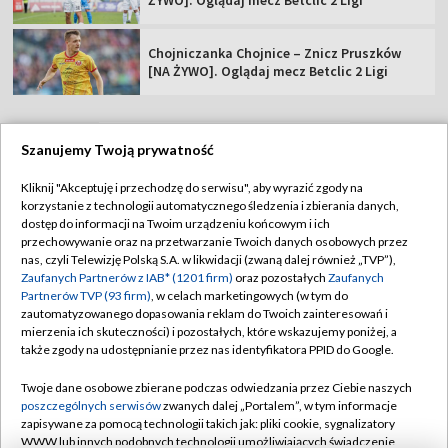
ŻYWO]. Oglądaj mecz Betclic 2 Ligi
Chojniczanka Chojnice – Znicz Pruszków
[NA ŻYWO]. Oglądaj mecz Betclic 2 Ligi
Szanujemy Twoją prywatność
TVP
Kliknij "Akceptuję i przechodzę do serwisu", aby wyrazić zgody na
korzystanie z technologii automatycznego śledzenia i zbierania danych,
Abonament TVP
Regulamin TVP
dostęp do informacji na Twoim urządzeniu końcowym i ich
Polityka prywatności
Sklep TVP
przechowywanie oraz na przetwarzanie Twoich danych osobowych przez
nas, czyli Telewizję Polską S.A. w likwidacji (zwaną dalej również „TVP”),
Biuro Reklamy
Moje zgody
Zaufanych Partnerów z IAB* (1201 firm)
oraz pozostałych
Zaufanych
Partnerów TVP (93 firm)
, w celach marketingowych (w tym do
Oferta Handlowa
Biuro reklamy
zautomatyzowanego dopasowania reklam do Twoich zainteresowań i
mierzenia ich skuteczności) i pozostałych, które wskazujemy poniżej, a
Telegazeta ogłoszenia
Kontakt
także zgody na udostępnianie przez nas identyfikatora PPID do Google.
Emisja w TVP
Twoje dane osobowe zbierane podczas odwiedzania przez Ciebie naszych
Kanały
Rada Programowa
poszczególnych serwisów
zwanych dalej „Portalem”, w tym informacje
zapisywane za pomocą technologii takich jak: pliki cookie, sygnalizatory
Ogłoszenia przetargowe
WWW lub innych podobnych technologii umożliwiających świadczenie