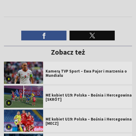
Zobacz też
Kamerą TVP Sport – Ewa Pajor i marzenia o
Mundialu
ME kobiet U19: Polska – Bośnia i Hercegowina
[SKRÓT]
ME kobiet U19: Polska – Bośnia i Hercegowina
[MECZ]