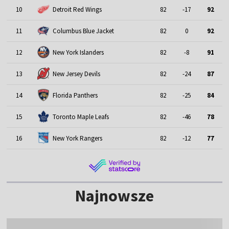
10
Detroit Red Wings
82
-17
92
11
Columbus Blue Jacket
82
0
92
12
New York Islanders
82
-8
91
13
New Jersey Devils
82
-24
87
14
Florida Panthers
82
-25
84
15
Toronto Maple Leafs
82
-46
78
16
New York Rangers
82
-12
77
Najnowsze