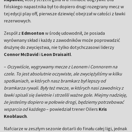
fińskiego napastnika był to dopiero drugi rozegrany mecz w
tej edycji play off, pierwsze dziewięć obejrzał w całości z ławki
rezerwowych.
Zespół z
Edmonton
w środę udowodnił, że posiada
wyrównany skład i każdy z zawodników może poprowadzić
drużynę do zwycięstwa, nie tylko dotychczasowi liderzy
Connor McDavid
i
Leon Draisaitl
.
–
Oczywiście, wygrywamy mecze z Leonem i Connorem na
czele. To jest absolutnie oczywiste, ale zwyciężyliśmy w kilku
spotkaniach, w których nasz bramkarz był lepszy od
bramkarza rywali. Były też mecze, w których nasi zawodnicy z
ławki spisali się świetnie i strzelili ważne gole. Miejmy nadzieję,
że jesteśmy dopiero w połowie drogi, będziemy potrzebować
wsparcia od każdego
– powiedział trener Oilers
Kris
Knoblauch
.
Nafciarze w zeszłym sezonie dotarli do finału całej ligi, jednak