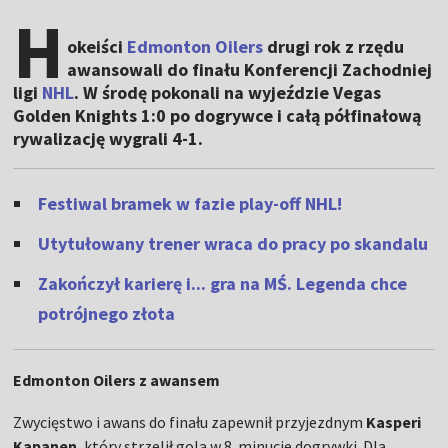
H
okeiści
Edmonton Oilers
drugi rok z rzędu
awansowali do finału Konferencji Zachodniej
ligi
NHL
. W środę pokonali na wyjeździe Vegas
Golden Knights 1:0 po dogrywce i całą półfinałową
rywalizację wygrali 4-1.
Festiwal bramek w fazie play-off NHL!
Utytułowany trener wraca do pracy po skandalu
Zakończył karierę i... gra na MŚ. Legenda chce
potrójnego złota
Edmonton Oilers z awansem
Zwycięstwo i awans do finału zapewnił przyjezdnym
Kasperi
Kapanen
, który strzelił gola w 8. minucie dogrywki. Dla