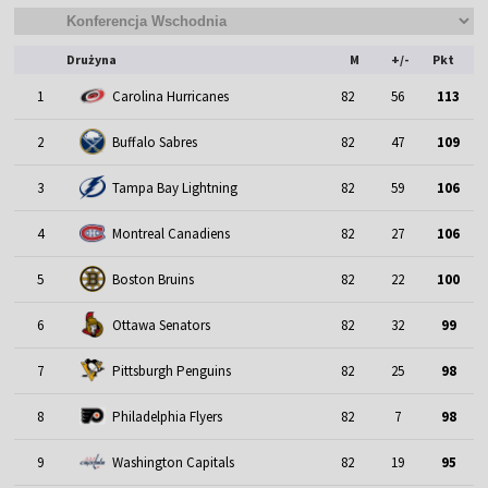
Drużyna
M
+/-
Pkt
1
Carolina Hurricanes
82
56
113
2
Buffalo Sabres
82
47
109
3
Tampa Bay Lightning
82
59
106
4
Montreal Canadiens
82
27
106
5
Boston Bruins
82
22
100
6
Ottawa Senators
82
32
99
7
Pittsburgh Penguins
82
25
98
8
Philadelphia Flyers
82
7
98
9
Washington Capitals
82
19
95