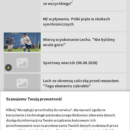
ze wszystkiego"
ME w pływaniu. Polki piąte w skokach
synchronicznych
Wierzą w pokonanie Lecha. "Nie byliśmy
wcale gorsi"
Sportowy wieczór (06.08.2026)
Lech ze skromną zaliczką przed rewanżem.
"Tego elementu zabrakło"
Szanujemy Twoją prywatność
Kliknij "Akceptuję i przechodzę do serwisu", aby wyrazić zgody na
korzystanie z technologii automatycznego śledzenia i zbierania danych,
TVP
dostęp do informacji na Twoim urządzeniu końcowym i ich
Abonament TVP
Regulamin TVP
przechowywanie oraz na przetwarzanie Twoich danych osobowych przez