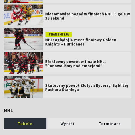
Niesamowita pogoń w finałach NHL. 3 gole w
39 sekund
TRANSMISJA
NHL: oglądaj 3. mecz finałowy Golden
Knights – Hurricanes
Efektowny powrót w finale NHL.
"Panowaliśmy nad emocjami"
Skuteczny powrót Złotych Rycerzy. Są bliżej
Pucharu Stanleya
NHL
Tabele
Wyniki
Terminarz