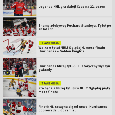
Legenda NHL gra dalej! Czas na 22. sezon
Znamy zdobywcę Pucharu Stanleya. Tytuł po
20 latach
TRANSMISJA
Walka o tytuł NHL! Oglądaj 6. mecz finału
Hurricanes – Golden Knights!
Hurricanes bliżej tytułu. Historyczny wyczyn
gwiazdy
TRANSMISJA
Kto będzie bliżej tytułu w NHL? Oglądaj piąty
mecz finału
Finał NHL zaczyna się od nowa. Hurricanes
doprowadzili do remisu