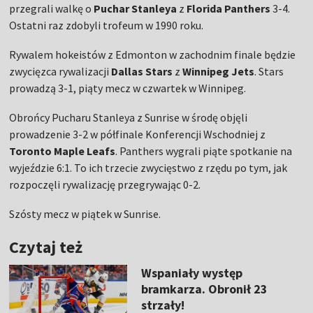
przegrali walkę o
Puchar Stanleya
z
Florida Panthers
3-4.
Ostatni raz zdobyli trofeum w 1990 roku.
Rywalem hokeistów z Edmonton w zachodnim finale będzie
zwycięzca rywalizacji
Dallas Stars
z
Winnipeg Jets
. Stars
prowadzą 3-1, piąty mecz w czwartek w Winnipeg.
Obrońcy Pucharu Stanleya z Sunrise w środę objęli
prowadzenie 3-2 w półfinale Konferencji Wschodniej z
Toronto Maple Leafs
. Panthers wygrali piąte spotkanie na
wyjeździe 6:1. To ich trzecie zwycięstwo z rzędu po tym, jak
rozpoczęli rywalizację przegrywając 0-2.
Szósty mecz w piątek w Sunrise.
Czytaj też
Wspaniały występ
bramkarza. Obronił 23
strzały!