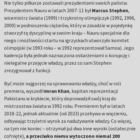
Nie tylko piłkarze zostawali prezydentami swoich państw.
Prezydentem Nauru w latach 2007-11 był
Marcus Stephen
,
wicemistrz świata (1999) i trzykrotny olimpijczyk (1992, 1996,
2000) w podnoszeniu ciężarów, który w zasadzie w pojedynkę
stworzył tę dyscyplinę w swoim kraju – Nauru specjalnie dla
niego i możliwości startu na igrzyskach utworzyło komitet
olimpijski (w 1993 roku – w 1992 reprezentował Samoa). Jego
kadencja była jednak naznaczona oskarżeniami o korupcję i
nielegalne przejęcie władzy, przez co sam Stephen
zrezygnował z funkcji.
Być może najgorzej na sprawowaniu władzy, choć w roli
premiera, wyszedł
Imran Khan
, kapitan reprezentacji
Pakistanu w krykiecie, który doprowadził swój kraj do
mistrzostwa świata w 1992 roku. Premierem był w latach
2018-22, jednak aktualnie (od 2023) przebywa w więzieniu,
odbywając trzyletni wyrok za nadużywanie władzy. Co więcej,
na tym nie koniec – otrzymał już dwa inne wyroki (ostatecznie
cofnięte),
a przeciwko niemu wytoczono niemal 200