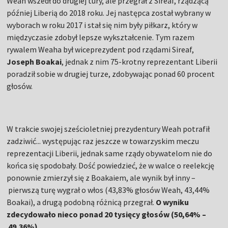
Weah wszedł do drugiej tury, ale przegrał z Sireaf, rządzącą
później Liberią do 2018 roku. Jej następca został wybrany w
wyborach w roku 2017 i stał się nim były piłkarz, który w
międzyczasie zdobył lepsze wykształcenie. Tym razem
rywalem Weaha był wiceprezydent pod rządami Sireaf,
Joseph Boakai
, jednak z nim 75-krotny reprezentant Liberii
poradził sobie w drugiej turze, zdobywając ponad 60 procent
głosów.
W trakcie swojej sześcioletniej prezydentury Weah potrafił
zadziwić... występując raz jeszcze w towarzyskim meczu
reprezentacji Liberii, jednak same rządy obywatelom nie do
końca się spodobały. Dość powiedzieć, że w walce o reelekcję
ponownie zmierzył się z Boakaiem, ale wynik był inny –
pierwszą turę wygrał o włos (43,83% głosów Weah, 43,44%
Boakai), a drugą podobną różnicą przegrał.
O wyniku
zdecydowało nieco ponad 20 tysięcy głosów (50,64% –
49,36%).