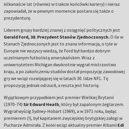
kilkanaście lat (również w trakcie końcówki kariery) i nieraz
zapowiadał, że w pewnym momencie postara się także o
prezydenturę.
Liderem grupy bardziej znanej z osiągnięć politycznych jest
Gerald Ford, 38. Prezydent Stanów Zjednoczonych.
O ile w
Stanach Zjednoczonych jest to znana informacja, o tyle w
Europie nie wszyscy wiedzą, że Ford był bardzo dobrym
uczelnianym futbolistą amerykańskim. Wraz z
uniwersytetem Michigan dwukrotnie wygrał mistrzostwo
kraju, a po zakończeniu studiów dostał propozycję zawodowej
gry we wciąż rozwijającej się w latach 30. lidze NFL. Tę
propozycję jednak odrzucił, a reszta jest historią.
Wyjątkowym przypadkiem jest premier Wielkiej Brytanii
(1970-74)
Sir Edward Heath
, który był zapalonym żeglarzem.
Wygrał wyścig Sydney-Hobart (1969), a w 1971 roku, będąc
premierem (!), był kapitanem zwycięskiej brytyjskiej załogi w
Pucharze Admirała. Z kolei wciąż aktualny premier Albanii
Edi