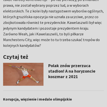
prawa, nie został wybrany poprzez lud, a w wyborach
elektorskich. Te z kolei były następstwem wyborów ogólnych,
których gruzińska opozycja nie uznała za uczciwe, przez co
zbojkotowała również te prezydenckie. Kawelaszwili był więc
jedynym kandydatem i pozostaje prezydentem kraju.
Zarówno Weah, jak i Kawelaszwili, to byli piłkarze
Manchesteru City, więc może to tu trzeba szukać tropów do
kolejnych kandydatów?
Czytaj też
Polak znów przerzuca
stadion! A na horyzoncie
koszmar z 2021
Korupcja, więzienie i medale olimpijskie