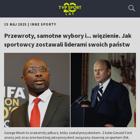
15 MAJ 2025
|
INNE SPORTY
Przewroty, samotne wybory i... więzienie. Jak
sportowcy zostawali liderami swoich państw
George Weah to znakomity piłkarz, który został prezydentem. Z kolei Gerald Ford
znany jest znacznie bardziej jako prezydent związany dawniej ze sportem (fot.