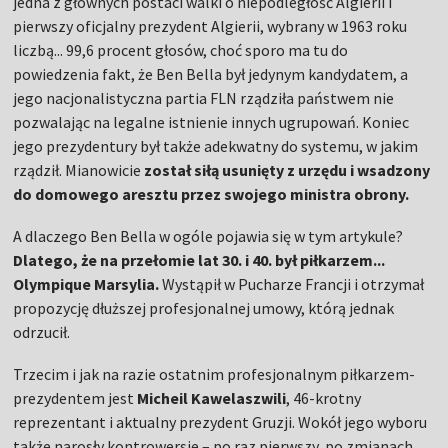
jedna z głównych postaci walki o niepodległość Algierii i
pierwszy oficjalny prezydent Algierii, wybrany w 1963 roku
liczbą... 99,6 procent głosów, choć sporo ma tu do
powiedzenia fakt, że Ben Bella był jedynym kandydatem, a
jego nacjonalistyczna partia FLN rządziła państwem nie
pozwalając na legalne istnienie innych ugrupowań. Koniec
jego prezydentury był także adekwatny do systemu, w jakim
rządził. Mianowicie
został siłą usunięty z urzędu i wsadzony
do domowego aresztu przez swojego ministra obrony.
A dlaczego Ben Bella w ogóle pojawia się w tym artykule?
Dlatego, że na przełomie lat 30. i 40. był piłkarzem...
Olympique Marsylia.
Wystąpił w Pucharze Francji i otrzymał
propozycję dłuższej profesjonalnej umowy, którą jednak
odrzucił.
Trzecim i jak na razie ostatnim profesjonalnym piłkarzem-
prezydentem jest
Micheil Kawelaszwili
, 46-krotny
reprezentant i aktualny prezydent Gruzji. Wokół jego wyboru
także narosły kontrowersje – po raz pierwszy, po zmianach