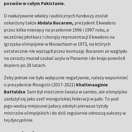
pozwów w całym Pakistanie.
O nadużywanie władzy i publicznych funduszy został
oskarżony także
Abdala Bucaram,
prezydent Ekwadoru
przez kilka miesięcy na przełomie 1996 i 1997 roku, a
wcześniej płotkarz i chorąży reprezentacji Ekwadoru na
igrzyska olimpijskie w Monachium w 1972, na których
ostatecznie nie wystąpił przez kontuzję. Bucaram ze względu
na zarzuty musiał szukać azylu w Panamie i do kraju powrócił
dopiero po 20 latach.
Żeby jednak nie było wyłącznie negatywnie, należy wspomnieć
o prezydencie Mongolii (2017-2021)
Khaltmaaginie
Battuldze
. Sam był mistrzem świata w sambo, ale olimpijsko
zasłużył się jako szef mongolskiej federacji w judo. To pod
jego wodzą miejscowi judocy zdobyli pierwsze tytuły
mistrzów olimpijskich i do dziś regularnie odnoszą sukcesy w
tej dyscyplinie.