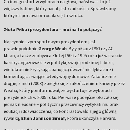
Co innego start w wyborach na głowę państwa – to już
większy kaliber, który nadal jest rzadkością. Sprawdzamy,
którym sportowcom udała się ta sztuka.
Złota Piłka i prezydentura – można to połączyć
Najsłynniejszym sportowym prezydentem jest
prawdopodobnie
George Weah
. Były piłkarz PSG czy AC
Milan, a także zdobywca Złotej Piłki z 1995 roku już w trakcie
kariery angażował się w politykę swojej rodzimej Liberii,
wielokrotnie krytykując panującą ówcześnie dyktaturę i
komentując trwające wtedy wojny domowe. Zakończenie
drugiej z nich (2003) zbiegło się z zakończeniem kariery przez
Weaha, który poinformował, że wystartuje w wyborach
prezydenckich w 2005 roku. Pierwsze podejście okazało się
jednak nieudane – polityczni przeciwnicy wytykali mu brak
edukacji i doświadczenia, co kontrastowało z jego główną
rywalką,
Ellen Johnson Sireaf
, która ukończyła Harvard.