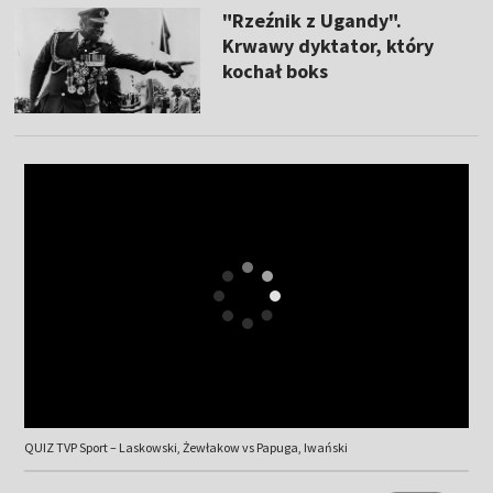
"Rzeźnik z Ugandy".
Krwawy dyktator, który
kochał boks
QUIZ TVP Sport – Laskowski, Żewłakow vs Papuga, Iwański