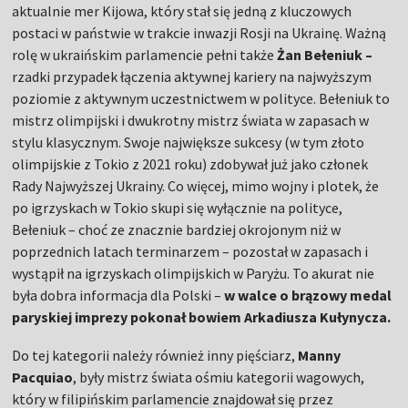
aktualnie mer Kijowa, który stał się jedną z kluczowych
postaci w państwie w trakcie inwazji Rosji na Ukrainę. Ważną
rolę w ukraińskim parlamencie pełni także
Żan Bełeniuk –
rzadki przypadek łączenia aktywnej kariery na najwyższym
poziomie z aktywnym uczestnictwem w polityce. Bełeniuk to
mistrz olimpijski i dwukrotny mistrz świata w zapasach w
stylu klasycznym. Swoje największe sukcesy (w tym złoto
olimpijskie z Tokio z 2021 roku) zdobywał już jako członek
Rady Najwyższej Ukrainy. Co więcej, mimo wojny i plotek, że
po igrzyskach w Tokio skupi się wyłącznie na polityce,
Bełeniuk – choć ze znacznie bardziej okrojonym niż w
poprzednich latach terminarzem – pozostał w zapasach i
wystąpił na igrzyskach olimpijskich w Paryżu. To akurat nie
była dobra informacja dla Polski –
w walce o brązowy medal
paryskiej imprezy pokonał bowiem Arkadiusza Kułynycza.
Do tej kategorii należy również inny pięściarz,
Manny
Pacquiao
, były mistrz świata ośmiu kategorii wagowych,
który w filipińskim parlamencie znajdował się przez