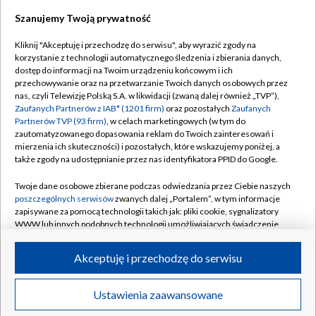
Kubkowski)
Szanujemy Twoją prywatność
Polak przepłynął Bałtyk. "Modliłem się, żeby
Kliknij "Akceptuję i przechodzę do serwisu", aby wyrazić zgody na
nie stracić świadomości"
korzystanie z technologii automatycznego śledzenia i zbierania danych,
dostęp do informacji na Twoim urządzeniu końcowym i ich
przechowywanie oraz na przetwarzanie Twoich danych osobowych przez
nas, czyli Telewizję Polską S.A. w likwidacji (zwaną dalej również „TVP”),
Zaufanych Partnerów z IAB* (1201 firm)
oraz pozostałych
Zaufanych
Partnerów TVP (93 firm)
, w celach marketingowych (w tym do
TVP
zautomatyzowanego dopasowania reklam do Twoich zainteresowań i
mierzenia ich skuteczności) i pozostałych, które wskazujemy poniżej, a
Abonament TVP
Regulamin TVP
także zgody na udostępnianie przez nas identyfikatora PPID do Google.
Polityka prywatności
Sklep TVP
Twoje dane osobowe zbierane podczas odwiedzania przez Ciebie naszych
Biuro Reklamy
Moje zgody
poszczególnych serwisów
zwanych dalej „Portalem”, w tym informacje
zapisywane za pomocą technologii takich jak: pliki cookie, sygnalizatory
Oferta Handlowa
Biuro reklamy
WWW lub innych podobnych technologii umożliwiających świadczenie
dopasowanych i bezpiecznych usług, personalizację treści oraz reklam,
Telegazeta ogłoszenia
Kontakt
udostępnianie funkcji mediów społecznościowych oraz analizowanie
Akceptuję i przechodzę do serwisu
ruchu w Internecie.
Emisja w TVP
Kanały
Rada Programowa
Twoje dane osobowe zbierane podczas odwiedzania przez Ciebie
Ustawienia zaawansowane
News
Transmisje
Wideo
Więcej
poszczególnych serwisów
na Portalu, takie jak adresy IP, identyfikatory
Ogłoszenia przetargowe
Twoich urządzeń końcowych i identyfikatory plików cookie, informacje o