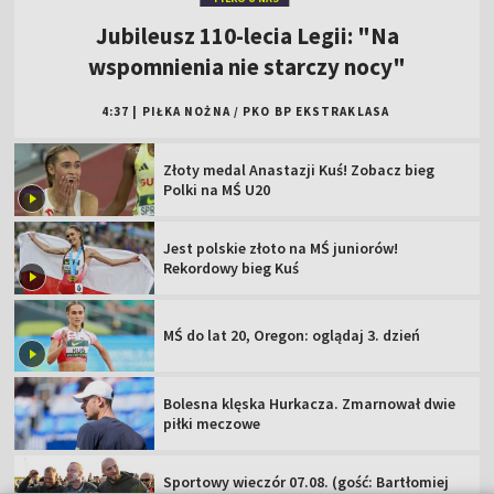
Jubileusz 110-lecia Legii: "Na
wspomnienia nie starczy nocy"
4:37
|
PIŁKA NOŻNA
/
PKO BP EKSTRAKLASA
Złoty medal Anastazji Kuś! Zobacz bieg
Polki na MŚ U20
Jest polskie złoto na MŚ juniorów!
Rekordowy bieg Kuś
MŚ do lat 20, Oregon: oglądaj 3. dzień
Bolesna klęska Hurkacza. Zmarnował dwie
piłki meczowe
Sportowy wieczór 07.08. (gość: Bartłomiej