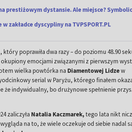
na prestiżowym dystansie. Ale miejsce? Symboli
yce w zakładce dyscypliny na TVPSPORT.PL
j
, który poprawiła dwa razy – do poziomu 48.90 se
, okupiony emocjami związanymi z pierwszym wy
. Potem wielka powtórka na
Diamentowej Lidze
w
yodcinkowy serial w Paryżu, którego finałem okaza
e że indywidualny, bo drużynowe spełnienie przysz
024 zaliczyła
Natalia Kaczmarek,
tego lata nikt nic
 wygląda na to, że wiele oczekuje od siebie nadal 