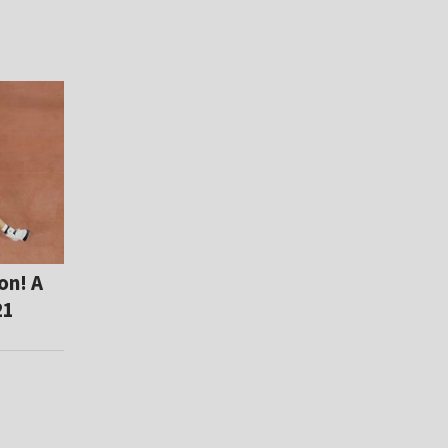
on! A
21