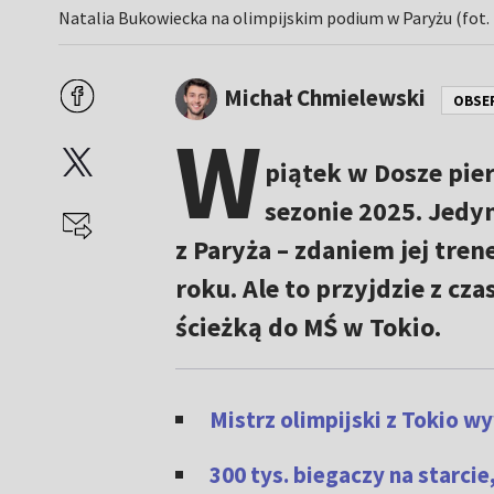
Natalia Bukowiecka na olimpijskim podium w Paryżu (fot.
Michał Chmielewski
OBSE
W
piątek w Dosze pie
sezonie 2025. Jedy
z Paryża – zdaniem jej tre
roku. Ale to przyjdzie z cz
ścieżką do MŚ w Tokio.
Mistrz olimpijski z Tokio w
300 tys. biegaczy na starcie