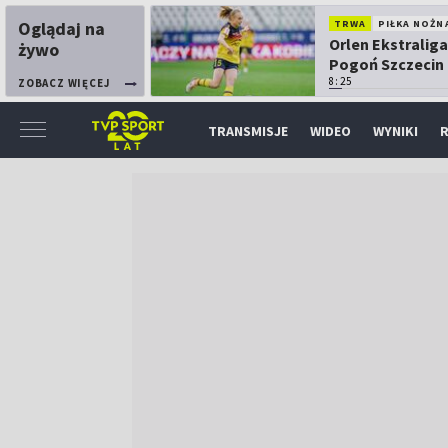
Oglądaj na
TRWA
PIŁKA NOŻN
Orlen Ekstraliga
żywo
Pogoń Szczecin
Górnik Łęczna
8:25
ZOBACZ WIĘCEJ
TRANSMISJE
WIDEO
WYNIKI
R