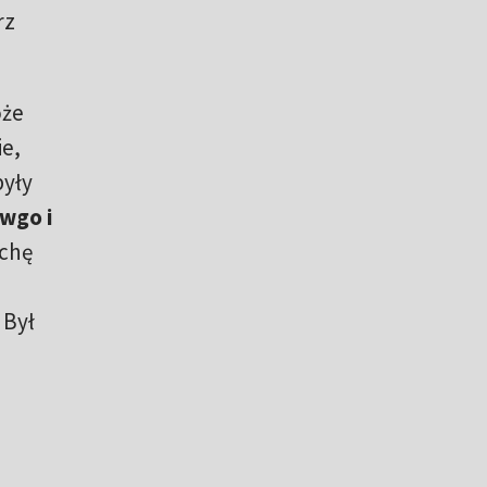
rz
oże
ie,
były
wgo i
ochę
ą
 Był