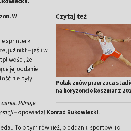
Bukowiecka.
Czytaj też
zon. W
ie sprinterki
, już nikt – jeśli w
tpliwości, że
ce jej oddanie
tość nie były
Polak znów przerzuca stadi
na horyzoncie koszmar z 20
wania. Pilnuje
eracji
– opowiadał
Konrad Bukowiecki.
edal. To o tym również, o oddaniu sportowi i o