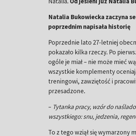
Natalia.
Od jesieni już Natalia 
Natalia Bukowiecka zaczyna se
poprzednim napisała historię
Poprzednie lato 27-letniej obecn
pokazało kilka rzeczy. Po pierwsze
ogóle je miał – nie może mieć wą
wszystkie komplementy oceniają
treningowi, zawziętość i pracowi
przesadzone.
–
Tytanka pracy, wzór do naślado
wszystkiego: snu, jedzenia, regen
To z tego wziął się wymarzony m