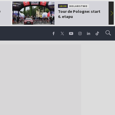
10:30
KOLARSTWO
0
Tour de Pologne: start
▶
6. etapu