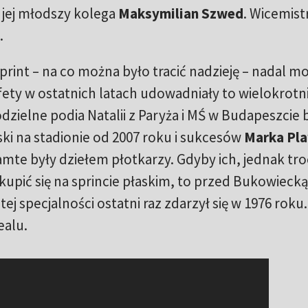
jej młodszy kolega
Maksymilian Szwed
. Wicemist
.
sprint – na co można było tracić nadzieję – nadal m
ety w ostatnich latach udowadniały to wielokrotn
zielne podia Natalii z Paryża i MŚ w Budapeszcie 
ski na stadionie od 2007 roku i sukcesów
Marka Pla
amte były dziełem płotkarzy. Gdyby ich, jednak tr
kupić się na sprincie płaskim, to przed Bukowieck
j specjalności ostatni raz zdarzył się w 1976 roku.
ealu.