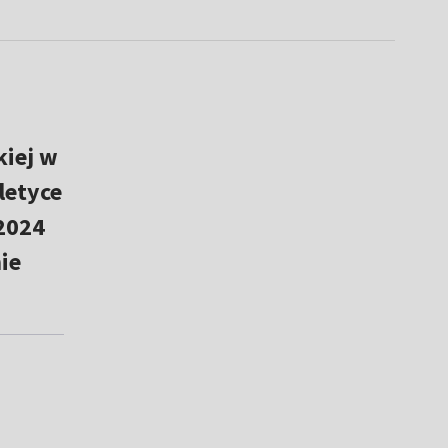
kiej w
letyce
 2024
ie