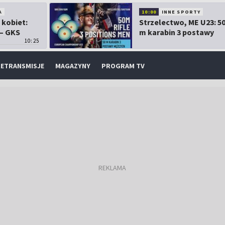
A
10:00
INNE SPORTY
 kobiet:
Strzelectwo, ME U23: 5
 – GKS
m karabin 3 postawy
10:25
mężczyzn
ETRANSMISJE
MAGAZYNY
PROGRAM TV