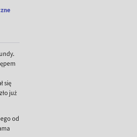
czne
kundy.
stępem
ł się
ło już
zego od
sama