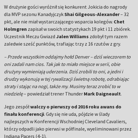
W drużynie gości wyróżnił się konkurent Jokicia do nagrody
dla MVP sezonu Kanadyjczyk
Shai Gilgeous-Alexander
– 32
pkt, ale nie miał wystarczającego wsparcia kolegów.
Chet
Holmgren
zapisał w swoich statystykach 19 pkt i 11 zbiórek.
Uczestnik Meczu Gwiazd
Jalen Williams
zdobył tym razem
zaledwie sześć punktów, trafiając trzy z 16 rzutów z gry.
– Przede wszystkim oddajmy hołd Denver – dziś wieczorem to
oni zadali nam cios. Tak jak to miało miejsce w serii, obie
drużyny wymieniają uderzenia. Dziś zrobili to oni, a jedni i
drudzy wykonują w tej rywalizacji świetną robotę, odrabiając
straty i stając na nogi, także my. Musimy teraz zrobić to w
niedzielę
– powiedział trener Thunder
Mark Daigneault
.
Jego zespół
walczy o
pierwszy od 2016 roku awans do
finału konferencji
. Gdy się nie uda, pójdzie w ślady
najlepszych w Konferencji Wschodniej Cleveland Cavaliers,
którzy odpadli jako pierwsi w półfinale, wyeliminowani przez
Indiana Pacers (4-1).