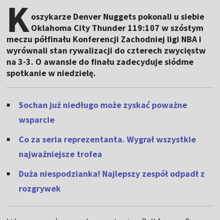
K
oszykarze Denver Nuggets pokonali u siebie
Oklahoma City Thunder 119:107 w szóstym
meczu półfinału Konferencji Zachodniej ligi NBA i
wyrównali stan rywalizacji do czterech zwycięstw
na 3-3. O awansie do finału zadecyduje siódme
spotkanie w niedzielę.
Sochan już niedługo może zyskać poważne
wsparcie
Co za seria reprezentanta. Wygrał wszystkie
najważniejsze trofea
Duża niespodzianka! Najlepszy zespół odpadł z
rozgrywek