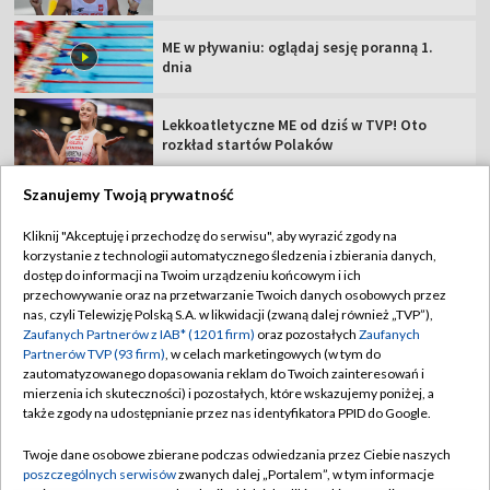
ME w pływaniu: oglądaj sesję poranną 1.
dnia
Lekkoatletyczne ME od dziś w TVP! Oto
rozkład startów Polaków
Szanujemy Twoją prywatność
Kliknij "Akceptuję i przechodzę do serwisu", aby wyrazić zgody na
korzystanie z technologii automatycznego śledzenia i zbierania danych,
TVP
dostęp do informacji na Twoim urządzeniu końcowym i ich
Abonament TVP
Regulamin TVP
przechowywanie oraz na przetwarzanie Twoich danych osobowych przez
nas, czyli Telewizję Polską S.A. w likwidacji (zwaną dalej również „TVP”),
Polityka prywatności
Sklep TVP
Zaufanych Partnerów z IAB* (1201 firm)
oraz pozostałych
Zaufanych
Partnerów TVP (93 firm)
, w celach marketingowych (w tym do
Biuro Reklamy
Moje zgody
zautomatyzowanego dopasowania reklam do Twoich zainteresowań i
mierzenia ich skuteczności) i pozostałych, które wskazujemy poniżej, a
Oferta Handlowa
Biuro reklamy
także zgody na udostępnianie przez nas identyfikatora PPID do Google.
Telegazeta ogłoszenia
Kontakt
Twoje dane osobowe zbierane podczas odwiedzania przez Ciebie naszych
Emisja w TVP
poszczególnych serwisów
zwanych dalej „Portalem”, w tym informacje