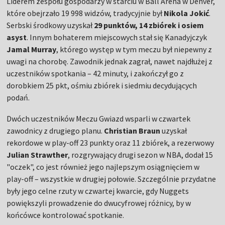
Liderem zespołu gospodarzy w starciu w Ball Arena w Denver,
które obejrzało 19 998 widzów, tradycyjnie był
Nikola Jokić
.
Serbski środkowy uzyskał
29 punktów, 14 zbiórek i osiem
asyst
. Innym bohaterem miejscowych stał się Kanadyjczyk
Jamal Murray
, którego występ w tym meczu był niepewny z
uwagi na chorobę. Zawodnik jednak zagrał, nawet najdłużej z
uczestników spotkania – 42 minuty, i zakończył go z
dorobkiem 25 pkt, ośmiu zbiórek i siedmiu decydujących
podań.
Dwóch uczestników Meczu Gwiazd wsparli w czwartek
zawodnicy z drugiego planu.
Christian Braun
uzyskał
rekordowe w play-off 23 punkty oraz 11 zbiórek, a rezerwowy
Julian Strawther
, rozgrywający drugi sezon w NBA, dodał 15
"oczek", co jest również jego najlepszym osiągnięciem w
play-off – wszystkie w drugiej połowie. Szczególnie przydatne
były jego celne rzuty w czwartej kwarcie, gdy Nuggets
powiększyli prowadzenie do dwucyfrowej różnicy, by w
końcówce kontrolować spotkanie.