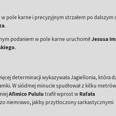
w pole karne i precyzyjnym strzałem po dalszym 
za
.
nym podaniem w pole karne uruchomił
Jesusa Im
skiego
.
ięcej determinacji wykazywała Jagiellonia, która d
ramki. W siódmej minucie spudłował z kilku metró
niej
Afimico Pululu
trafił wprost w
Rafała
rdzo niemrawo, jakby przytłoczony sarkastycznymi