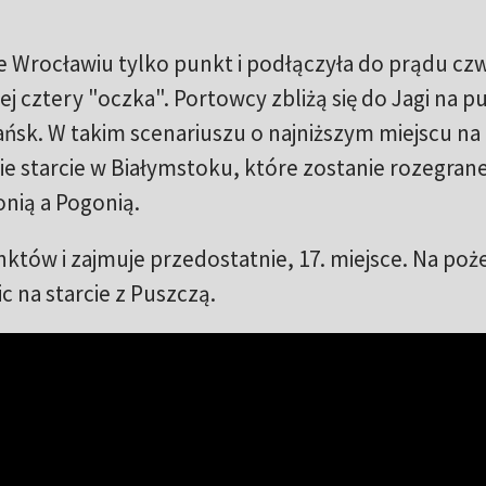
e Wrocławiu tylko punkt i podłączyła do prądu cz
ej cztery "oczka". Portowcy zbliżą się do Jagi na p
Gdańsk. W takim scenariuszu o najniższym miejscu na
 starcie w Białymstoku, które zostanie rozegran
onią a Pogonią.
któw i zajmuje przedostatnie, 17. miejsce. Na poż
c na starcie z Puszczą.