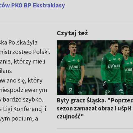
lców PKO BP Ekstraklasy
Czytaj też
ska Polska żyła
 mistrzostwo Polski.
nie, którzy mieli
ilans
wiano się, który
o niespodziewanym
y bardzo szybko.
Były gracz Śląska. "Poprze
sezon zamazał obraz i uśpił
 Ligi Konferencji i
czujność"
owym podium, a