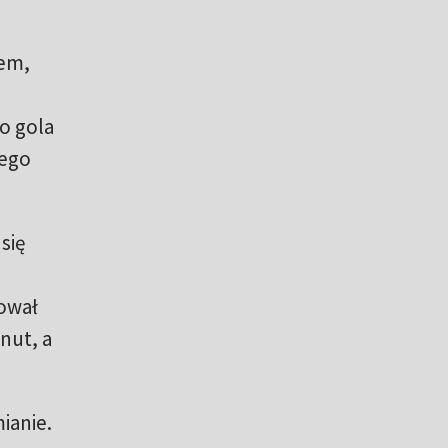
mem,
ko gola
jego
się
łował
nut, a
ianie.