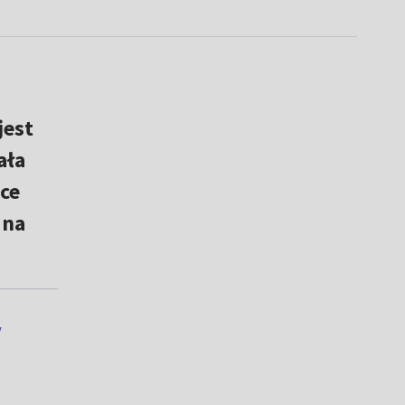
jest
ała
dce
 na
y