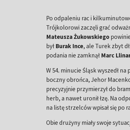
Po odpaleniu rac i kilkuminut
Trójkolorowi zaczęli grać odważ
Mateusza Żukowskiego
powini
był
Burak Ince
, ale Turek zbyt d
podania nie zamknął
Marc Llina
W 54. minucie Śląsk wyszedł na
boczny obrońca, Jehor Macenko,
precyzyjnie przymierzył do bramk
herb, a nawet uronił łzę. Na odp
na listę strzelców wpisał się po 
Obie drużyny miały swoje sytuacje