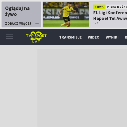
Oglądaj na
TRWA
PIŁKA NOŻN
El. Ligi Konferen
żywo
Hapoel Tel Awiw
Katowice
17:15
ZOBACZ WIĘCEJ
TRANSMISJE
WIDEO
WYNIKI
R