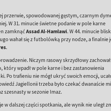
owej przerwie, spowodowanej gęstym, czarnym dy
niej. W 31. minucie świetne podanie w pole karne
en zamknąć
Assad Al-Hamlawi
. W 44. minucie blis
ługo wahał się z futbolówką przy nodze, a finalnie 
res
.
 prowadzenie. Niczym rasowy skrzydłowy zachował 
 który wpadł w pole karne i bez zastanowienia
i. Po trafieniu nie mógł ukryć swoich emocji, uca
owiedź Jagiellonii trzeba było czekać dwanaście mi
raz szesnasty w sezonie Imaz.
 w dalszej części spotkania, ale wynik nie uległ zm