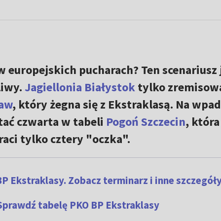
 w europejskich pucharach? Ten scenariusz 
liwy.
Jagiellonia Białystok
tylko zremisow
ław
, który żegna się z Ekstraklasą. Na wpa
tać czwarta w tabeli
Pogoń Szczecin
, która
ci tylko cztery "oczka".
BP Ekstraklasy. Zobacz terminarz i inne szczegół
 Sprawdź tabelę PKO BP Ekstraklasy