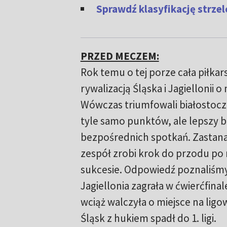
Sprawdź klasyfikację strze
PRZED MECZEM:
Rok temu o tej porze cała piłkar
rywalizacją Śląska i Jagiellonii o
Wówczas triumfowali białostocza
tyle samo punktów, ale lepszy b
bezpośrednich spotkań. Zastana
zespół zrobi krok do przodu p
sukcesie. Odpowiedź poznaliśm
Jagiellonia zagrała w ćwierćfinale
wciąż walczyła o miejsce na lig
Śląsk z hukiem spadł do 1. ligi.