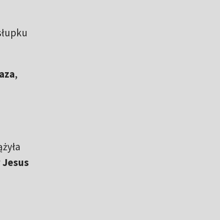
słupku
aza
,
ążyła
w
Jesus