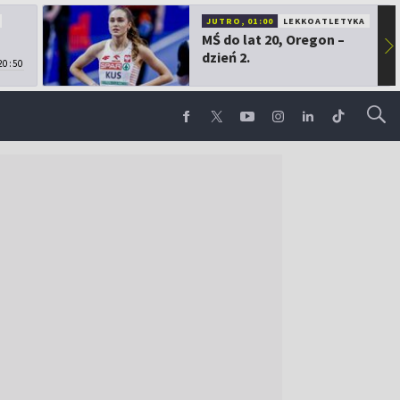
JUTRO, 01:00
LEKKOATLETYKA
MŚ do lat 20, Oregon –
▶
dzień 2.
20:50