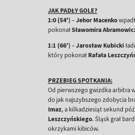
JAK PADŁY GOLE?
1:0 (54')
–
Jehor Macenko
wpadł 
pokonał
Sławomira Abramowic
1:1 (66')
–
Jarosław Kubicki
ład
który pokonał
Rafała Leszczyń
PRZEBIEG SPOTKANIA:
Od pierwszego gwizdka arbitra w
do jak najszybszego zdobycia b
Imaz
, a kilkadziesiąt sekund póź
Leszczyńskiego
. Śląsk grał ba
okrzykami kibiców.