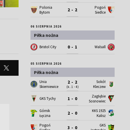
Polonia
Pogoń
2 - 2
Bytom
Siedlce
06 SIERPNIA 2026
Piłka nożna
0 - 1
Bristol City
Walsall
05 SIERPNIA 2026
Piłka nożna
Unia
Sokół
2 - 2
Skierniewice
Kleczew
(k. 1 - 4)
Zagłębie
1 - 0
GKS Tychy
Sosnowiec
Górnik
KKS 1925
2 - 0
Łęczna
Kalisz
Pogoń
GKS
3 - 0