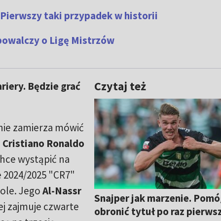
 Pierwszy taki przypadek w historii
 powalczy o Ligę Mistrzów
Czytaj też
riery. Będzie grać
 nie zamierza mówić
.
Cristiano Ronaldo
 chce wystąpić na
e 2024/2025 "CR7"
 gole. Jego
Al-Nassr
Snajper jak marzenie. Pomó
iej zajmuje czwarte
obronić tytuł po raz pierws