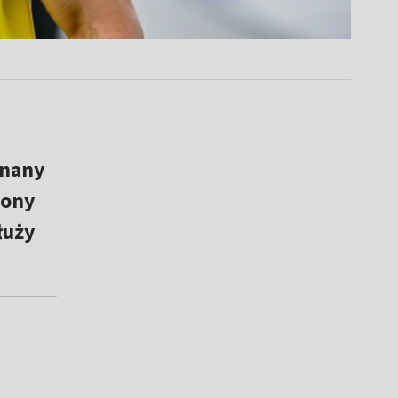
znany
zony
łuży