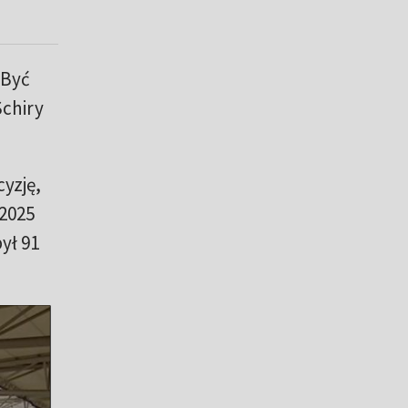
 Być
Schiry
yzję,
2025
ył 91