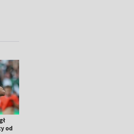
gł
zy od