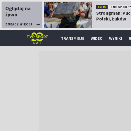
Oglądaj na
05:45
INNE SPORT
Strongman: Puc
żywo
Polski, Łuków
ZOBACZ WIĘCEJ
TRANSMISJE
WIDEO
WYNIKI
R