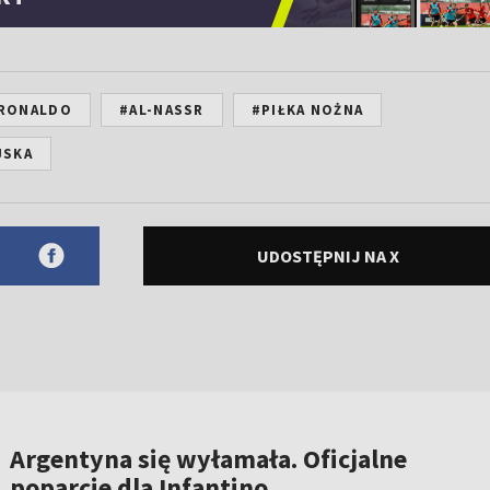
 RONALDO
#AL-NASSR
#PIŁKA NOŻNA
JSKA
UDOSTĘPNIJ NA X
Argentyna się wyłamała. Oficjalne
poparcie dla Infantino