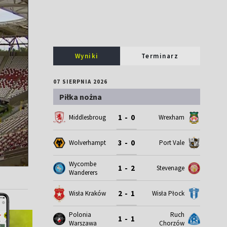
Wyniki
Terminarz
07 SIERPNIA 2026
Piłka nożna
1 - 0
Middlesbrough
Wrexham
3 - 0
Wolverhampton
Port Vale
Wycombe
1 - 2
Stevenage
Wanderers
2 - 1
Wisła Kraków
Wisła Płock
Polonia
Ruch
1 - 1
Warszawa
Chorzów