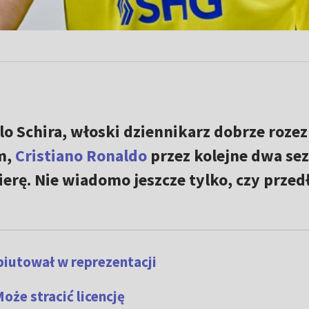
o Schira, włoski dziennikarz dobrze roze
m,
Cristiano Ronaldo
przez kolejne dwa se
rę. Nie wiadomo jeszcze tylko, czy przed
biutował w reprezentacji
że stracić licencję