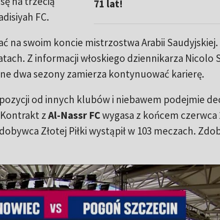
sę na trzecią
71 lat!
adisiyah FC.
sać na swoim koncie mistrzostwa Arabii Saudyjskiej.
atach. Z informacji włoskiego dziennikarza Nicolo 
ępne dwa sezony zamierza kontynuować karierę.
pozycji od innych klubów i niebawem podejmie dec
 Kontrakt z
Al-Nassr FC
wygasa z końcem czerwca 
dobywca Złotej Piłki wystąpił w 103 meczach. Zdob