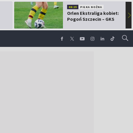
08:25
PIŁKA NOŻNA
Orlen Ekstraliga kobiet:
▶
Pogoń Szczecin – GKS
Górnik Łęczna