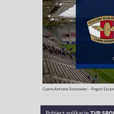
Czarni Antrans Sosnowiec – Pogoń Szczec
Pobierz aplikację
TVP SPO