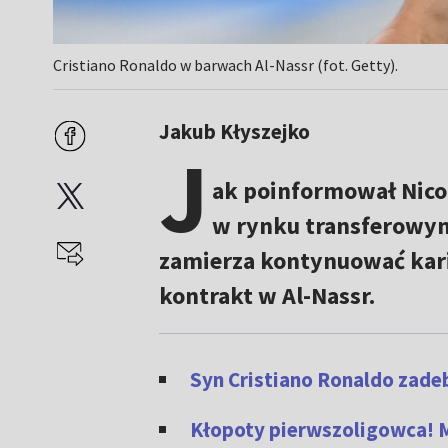
Cristiano Ronaldo w barwach Al-Nassr (fot. Getty).
Jakub Kłyszejko
J
ak poinformował Nicol
w rynku transferowy
zamierza kontynuować karie
kontrakt w Al-Nassr.
Syn Cristiano Ronaldo zade
Kłopoty pierwszoligowca! Mo