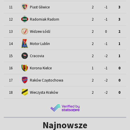
11
Piast Gliwice
2
-1
3
12
Radomiak Radom
2
-1
3
13
Widzew Łódź
2
0
2
Motor Lublin
14
2
-1
1
15
Cracovia
2
-2
1
16
Korona Kielce
1
-1
0
17
Raków Częstochowa
2
-2
0
18
Wieczysta Kraków
2
-2
0
Najnowsze