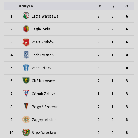
Drużyna
M
+/-
Pkt
1
Legia Warszawa
2
3
6
2
Jagiellonia
2
2
6
3
Wisła Kraków
3
1
6
4
Lech Poznań
2
1
4
5
Wisła Płock
3
0
4
6
GKS Katowice
2
1
3
7
Górnik Zabrze
1
1
3
8
Pogoń Szczecin
2
1
3
9
Zagłębie Lubin
2
0
3
Śląsk Wrocław
10
2
0
3