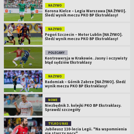
NA ŻYWO
Korona Kielce – Legia Warszawa [NA ŻYWO].
Śledź wynik meczu PKO BP Ekstraklasy!
NA ŻYWO
Pogoń Szczecin – Motor Lublin [NA ŻYWO].
Śledź wynik meczu PKO BP Ekstraklasy!
POLECAMY
Kontrowersja w Krakowie. Jasny i oczywisty
błąd sędziów Ekstraklasy
NA ŻYWO
Radomiak – Górnik Zabrze [NA ŻYWO]. Śledź
wynik meczu PKO BP Ekstraklasy!
NOWE
Niezbędnik 3. kolejki PKO BP Ekstraklasy.
Sprawdź szczegóły
TYLKO U NAS
Jubileusz 110-lecia Legii. "Na wspomnienia
nie starczy nocy"