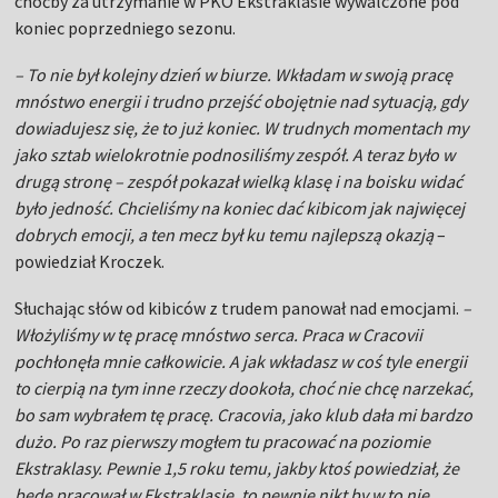
choćby za utrzymanie w PKO Ekstraklasie wywalczone pod
koniec poprzedniego sezonu.
– To nie był kolejny dzień w biurze. Wkładam w swoją pracę
mnóstwo energii i trudno przejść obojętnie nad sytuacją, gdy
dowiadujesz się, że to już koniec. W trudnych momentach my
jako sztab wielokrotnie podnosiliśmy zespół. A teraz było w
drugą stronę – zespół pokazał wielką klasę i na boisku widać
było jedność. Chcieliśmy na koniec dać kibicom jak najwięcej
dobrych emocji, a ten mecz był ku temu najlepszą okazją
–
powiedział Kroczek.
Słuchając słów od kibiców z trudem panował nad emocjami.
–
Włożyliśmy w tę pracę mnóstwo serca. Praca w Cracovii
pochłonęła mnie całkowicie. A jak wkładasz w coś tyle energii
to cierpią na tym inne rzeczy dookoła, choć nie chcę narzekać,
bo sam wybrałem tę pracę. Cracovia, jako klub dała mi bardzo
dużo. Po raz pierwszy mogłem tu pracować na poziomie
Ekstraklasy. Pewnie 1,5 roku temu, jakby ktoś powiedział, że
będę pracował w Ekstraklasie, to pewnie nikt by w to nie