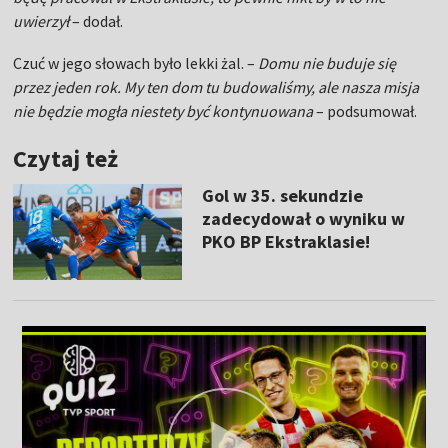
uwierzył
– dodał.
Czuć w jego słowach było lekki żal. –
Domu nie buduje się
przez jeden rok. My ten dom tu budowaliśmy, ale nasza misja
nie będzie mogła niestety być kontynuowana
– podsumował.
Czytaj też
Gol w 35. sekundzie
zadecydował o wyniku w
PKO BP Ekstraklasie!