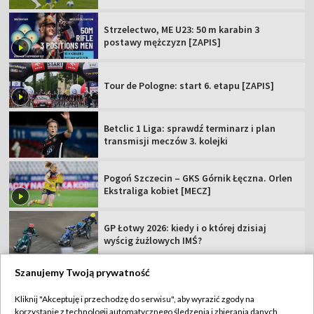
Strzelectwo, ME U23: 50 m karabin 3
postawy mężczyzn [ZAPIS]
Tour de Pologne: start 6. etapu [ZAPIS]
Betclic 1 Liga: sprawdź terminarz i plan
transmisji meczów 3. kolejki
Pogoń Szczecin – GKS Górnik Łęczna. Orlen
Ekstraliga kobiet [MECZ]
GP Łotwy 2026: kiedy i o której dzisiaj
wyścig żużlowych IMŚ?
Szanujemy Twoją prywatność
Kliknij "Akceptuję i przechodzę do serwisu", aby wyrazić zgody na
korzystanie z technologii automatycznego śledzenia i zbierania danych,