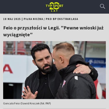
18 MAJ 2025
|
PIŁKA NOŻNA
/
PKO BP EKSTRAKLASA
Feio o przyszłości w Legii. ″Pewne wnioski już
wyciągnięte″
Goncalo Feio i Dawid Kroczek (fot. PAP)