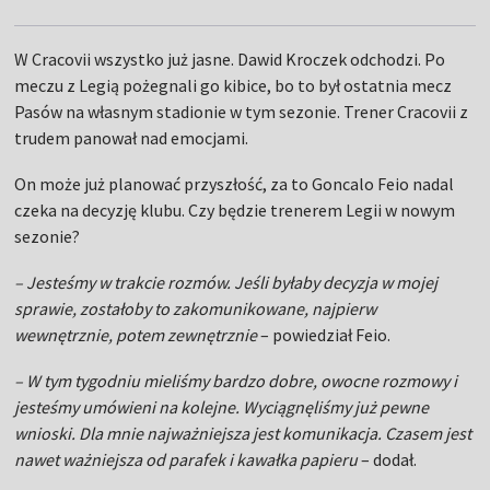
W Cracovii wszystko już jasne. Dawid Kroczek odchodzi. Po
meczu z Legią pożegnali go kibice, bo to był ostatnia mecz
Pasów na własnym stadionie w tym sezonie. Trener Cracovii z
trudem panował nad emocjami.
On może już planować przyszłość, za to Goncalo Feio nadal
czeka na decyzję klubu. Czy będzie trenerem Legii w nowym
sezonie?
– Jesteśmy w trakcie rozmów. Jeśli byłaby decyzja w mojej
sprawie, zostałoby to zakomunikowane, najpierw
wewnętrznie, potem zewnętrznie
– powiedział Feio.
– W tym tygodniu mieliśmy bardzo dobre, owocne rozmowy i
jesteśmy umówieni na kolejne. Wyciągnęliśmy już pewne
wnioski. Dla mnie najważniejsza jest komunikacja. Czasem jest
nawet ważniejsza od parafek i kawałka papieru
– dodał.