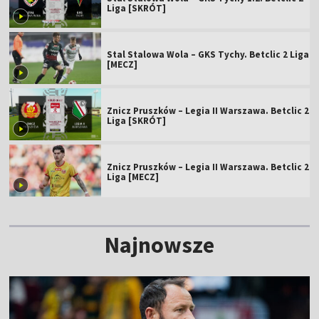
Liga [SKRÓT]
Stal Stalowa Wola – GKS Tychy. Betclic 2 Liga
[MECZ]
Znicz Pruszków – Legia II Warszawa. Betclic 2
Liga [SKRÓT]
Znicz Pruszków – Legia II Warszawa. Betclic 2
Liga [MECZ]
Najnowsze