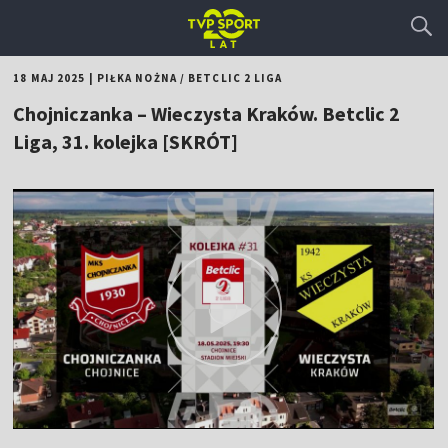
18 MAJ 2025
|
PIŁKA NOŻNA
/
BETCLIC 2 LIGA
Chojniczanka – Wieczysta Kraków. Betclic 2
Liga, 31. kolejka [SKRÓT]