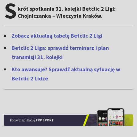
S
krót spotkania 31. kolejki Betclic 2 Ligi:
Chojniczanka – Wieczysta Kraków.
Zobacz aktualną tabelę Betclic 2 Ligi
Betclic 2 Liga: sprawdź terminarz i plan
transmisji 31. kolejki
Kto awansuje? Sprawdź aktualną sytuację w
Betclic 2 Lidze
Pobierz aplikację
TVP SPORT