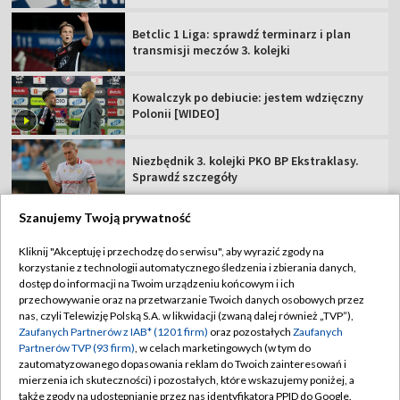
Betclic 1 Liga: sprawdź terminarz i plan
transmisji meczów 3. kolejki
Kowalczyk po debiucie: jestem wdzięczny
Polonii [WIDEO]
Niezbędnik 3. kolejki PKO BP Ekstraklasy.
Sprawdź szczegóły
Szanujemy Twoją prywatność
Kliknij "Akceptuję i przechodzę do serwisu", aby wyrazić zgody na
korzystanie z technologii automatycznego śledzenia i zbierania danych,
TVP
dostęp do informacji na Twoim urządzeniu końcowym i ich
Abonament TVP
Regulamin TVP
przechowywanie oraz na przetwarzanie Twoich danych osobowych przez
nas, czyli Telewizję Polską S.A. w likwidacji (zwaną dalej również „TVP”),
Polityka prywatności
Sklep TVP
Zaufanych Partnerów z IAB* (1201 firm)
oraz pozostałych
Zaufanych
Partnerów TVP (93 firm)
, w celach marketingowych (w tym do
Biuro Reklamy
Moje zgody
zautomatyzowanego dopasowania reklam do Twoich zainteresowań i
mierzenia ich skuteczności) i pozostałych, które wskazujemy poniżej, a
Oferta Handlowa
Biuro reklamy
także zgody na udostępnianie przez nas identyfikatora PPID do Google.