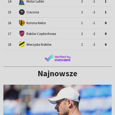
Motor Lublin
14
2
-1
1
15
Cracovia
2
-2
1
16
Korona Kielce
1
-1
0
17
Raków Częstochowa
2
-2
0
18
Wieczysta Kraków
2
-2
0
Najnowsze