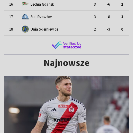
16
Lechia Gdańsk
3
-6
1
17
Stal Rzeszów
3
-8
1
18
Unia Skierniewice
2
-3
0
Najnowsze