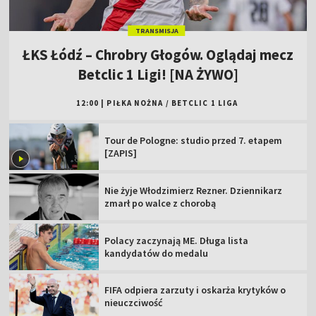
TRANSMISJA
ŁKS Łódź – Chrobry Głogów. Oglądaj mecz
Betclic 1 Ligi! [NA ŻYWO]
12:00
|
PIŁKA NOŻNA
/
BETCLIC 1 LIGA
Tour de Pologne: studio przed 7. etapem
[ZAPIS]
Nie żyje Włodzimierz Rezner. Dziennikarz
zmarł po walce z chorobą
Polacy zaczynają ME. Długa lista
kandydatów do medalu
FIFA odpiera zarzuty i oskarża krytyków o
nieuczciwość