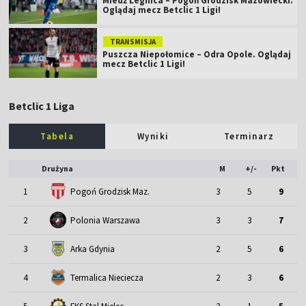
Miedź Legnica – Pogoń Grodzisk Mazowiecki.
Oglądaj mecz Betclic 1 Ligi!
TRANSMISJA
Puszcza Niepołomice – Odra Opole. Oglądaj
mecz Betclic 1 Ligi!
Betclic 1 Liga
Tabela
Wyniki
Terminarz
Drużyna
M
+/-
Pkt
1
Pogoń Grodzisk Maz.
3
5
9
2
Polonia Warszawa
3
3
7
3
Arka Gdynia
2
5
6
4
Termalica Nieciecza
2
3
6