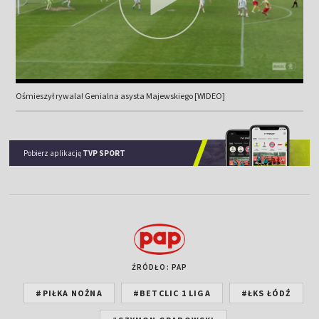
Ośmieszył rywala! Genialna asysta Majewskiego [WIDEO]
Pobierz aplikację
TVP SPORT
ŹRÓDŁO: PAP
#PIŁKA NOŻNA
#BETCLIC 1 LIGA
#ŁKS ŁÓDŹ