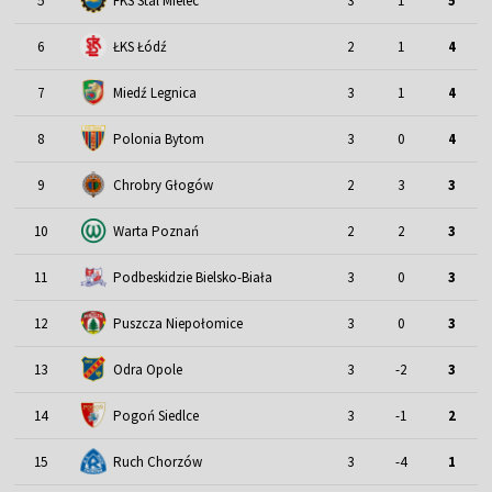
5
FKS Stal Mielec
3
1
5
6
ŁKS Łódź
2
1
4
7
Miedź Legnica
3
1
4
8
Polonia Bytom
3
0
4
9
Chrobry Głogów
2
3
3
10
Warta Poznań
2
2
3
11
Podbeskidzie Bielsko-Biała
3
0
3
12
Puszcza Niepołomice
3
0
3
13
Odra Opole
3
-2
3
14
Pogoń Siedlce
3
-1
2
15
Ruch Chorzów
3
-4
1