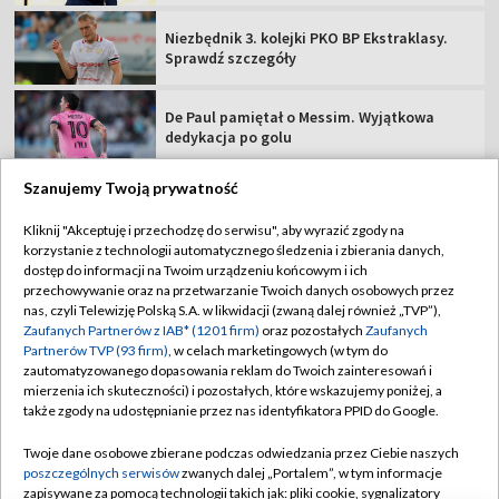
Niezbędnik 3. kolejki PKO BP Ekstraklasy.
Sprawdź szczegóły
De Paul pamiętał o Messim. Wyjątkowa
dedykacja po golu
Szanujemy Twoją prywatność
Kliknij "Akceptuję i przechodzę do serwisu", aby wyrazić zgody na
korzystanie z technologii automatycznego śledzenia i zbierania danych,
TVP
dostęp do informacji na Twoim urządzeniu końcowym i ich
Abonament TVP
Regulamin TVP
przechowywanie oraz na przetwarzanie Twoich danych osobowych przez
nas, czyli Telewizję Polską S.A. w likwidacji (zwaną dalej również „TVP”),
Polityka prywatności
Sklep TVP
Zaufanych Partnerów z IAB* (1201 firm)
oraz pozostałych
Zaufanych
Partnerów TVP (93 firm)
, w celach marketingowych (w tym do
Biuro Reklamy
Moje zgody
zautomatyzowanego dopasowania reklam do Twoich zainteresowań i
mierzenia ich skuteczności) i pozostałych, które wskazujemy poniżej, a
Oferta Handlowa
Biuro reklamy
także zgody na udostępnianie przez nas identyfikatora PPID do Google.
Telegazeta ogłoszenia
Kontakt
Twoje dane osobowe zbierane podczas odwiedzania przez Ciebie naszych
Emisja w TVP
poszczególnych serwisów
zwanych dalej „Portalem”, w tym informacje
zapisywane za pomocą technologii takich jak: pliki cookie, sygnalizatory