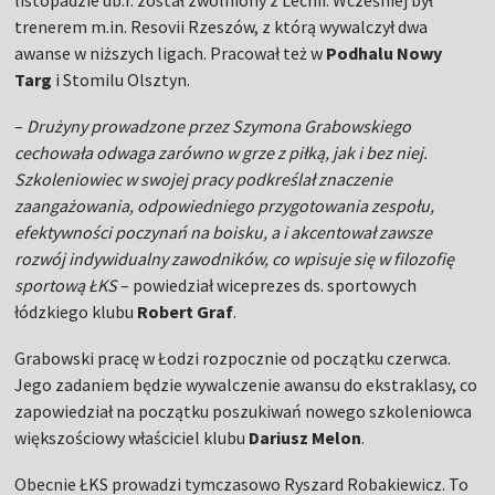
listopadzie ub.r. został zwolniony z Lechii. Wcześniej był
trenerem m.in. Resovii Rzeszów, z którą wywalczył dwa
awanse w niższych ligach. Pracował też w
Podhalu Nowy
Targ
i Stomilu Olsztyn.
–
Drużyny prowadzone przez Szymona Grabowskiego
cechowała odwaga zarówno w grze z piłką, jak i bez niej.
Szkoleniowiec w swojej pracy podkreślał znaczenie
zaangażowania, odpowiedniego przygotowania zespołu,
efektywności poczynań na boisku, a i akcentował zawsze
rozwój indywidualny zawodników, co wpisuje się w filozofię
sportową ŁKS
– powiedział wiceprezes ds. sportowych
łódzkiego klubu
Robert Graf
.
Grabowski pracę w Łodzi rozpocznie od początku czerwca.
Jego zadaniem będzie wywalczenie awansu do ekstraklasy, co
zapowiedział na początku poszukiwań nowego szkoleniowca
większościowy właściciel klubu
Dariusz Melon
.
Obecnie ŁKS prowadzi tymczasowo Ryszard Robakiewicz. To