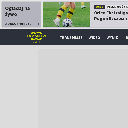
Oglądaj na
08:25
PIŁKA NOŻNA
Orlen Ekstraliga
żywo
Pogoń Szczecin
Górnik Łęczna
ZOBACZ WIĘCEJ
TRANSMISJE
WIDEO
WYNIKI
R