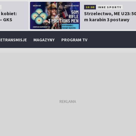
10:00
INNE SPORTY
 kobiet:
Strzelectwo, ME U23: 5
 – GKS
m karabin 3 postawy
mężczyzn
ETRANSMISJE
MAGAZYNY
PROGRAM TV