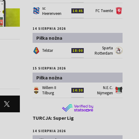
sc
FC Twente
14:45
Heerenveen
14 SIERPNIA 2026
Piłka nożna
Sparta
Telstar
18:00
Rotterdam
15 SIERPNIA 2026
Piłka nożna
Willem II
N.E.C.
14:30
Tilburg
Nijmegen
TURCJA: Super Lig
14 SIERPNIA 2026