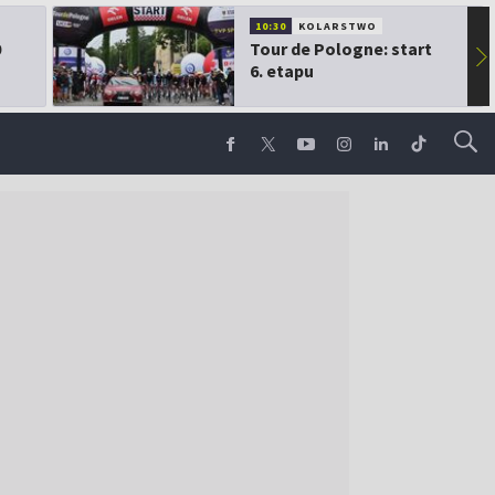
10:30
KOLARSTWO
0
Tour de Pologne: start
▶
6. etapu