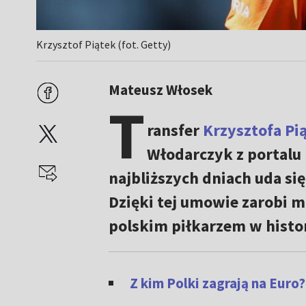
Krzysztof Piątek (fot. Getty)
Mateusz Włosek
T
ransfer
Krzysztofa Pi
Włodarczyk z portalu 
najbliższych dniach uda się
Dzięki tej umowie zarobi m
polskim piłkarzem w histor
Z kim Polki zagrają na Euro