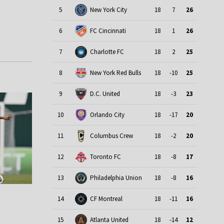
5
New York City
18
7
26
6
FC Cincinnati
18
1
26
7
Charlotte FC
18
2
25
8
New York Red Bulls
18
-10
25
9
D.C. United
18
-3
23
10
Orlando City
18
-17
20
11
Columbus Crew
18
-2
20
12
Toronto FC
18
-8
17
13
Philadelphia Union
18
-8
16
14
CF Montreal
18
-11
16
15
Atlanta United
18
-14
12