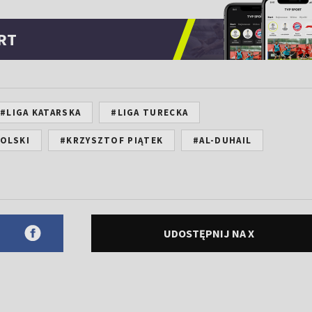
RT
#LIGA KATARSKA
#LIGA TURECKA
OLSKI
#KRZYSZTOF PIĄTEK
#AL-DUHAIL
UDOSTĘPNIJ NA X