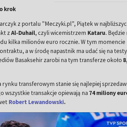
 o krok
czyk z portalu "Meczyki.pl", Piątek w najbliższy
akt z
Al-Duhail
, czyli wicemistrzem
Kataru
. Będzie
ędu kilka milionów euro rocznie. W tym momencie
ontraktu, a w środę napastnik ma udać się na testy
iów Basaksehir zarobi na tym transferze około
8
a rynku transferowym stanie się najlepiej sprzed
go wszystkie transakcje opiewają na
74 miliony eur
awet
Robert Lewandowski
.