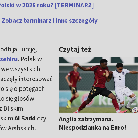
Polski w 2025 roku? [TERMINARZ]
 Zobacz terminarz i inne szczegóły
Czytaj też
odbija Turcję,
sehiru
. Polak w
 we wszystkich
 zaczęły interesować
ło się o potęgach
ło się głosów
z Bliskim
rskim
Al Sadd
czy
Anglia zatrzymana.
Niespodzianka na Euro!
w Arabskich.