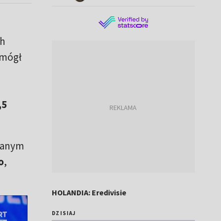
ch
 mógł
,5
awanym
o
,
HOLANDIA: Eredivisie
DZISIAJ