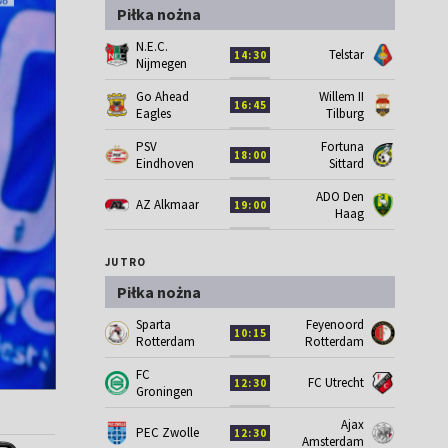
Piłka nożna
N.E.C.
Telstar
14:30
Nijmegen
Go Ahead
Willem II
16:45
Eagles
Tilburg
PSV
Fortuna
18:00
Eindhoven
Sittard
ADO Den
AZ Alkmaar
19:00
Haag
JUTRO
Piłka nożna
Sparta
Feyenoord
10:15
Rotterdam
Rotterdam
FC
FC Utrecht
12:30
Groningen
Ajax
PEC Zwolle
12:30
Amsterdam