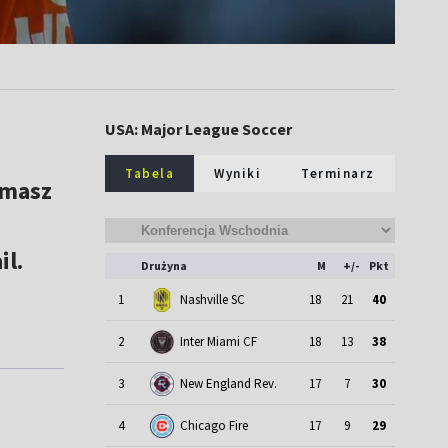
USA: Major League Soccer
Tabela
Wyniki
Terminarz
omasz
il.
Drużyna
M
+/-
Pkt
1
Nashville SC
18
21
40
2
Inter Miami CF
18
13
38
3
New England Rev.
17
7
30
4
Chicago Fire
17
9
29