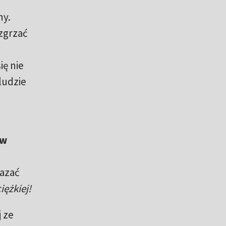
ny.
ozgrzać
ię nie
 ludzie
aw
kazać
iężkiej!
 ze