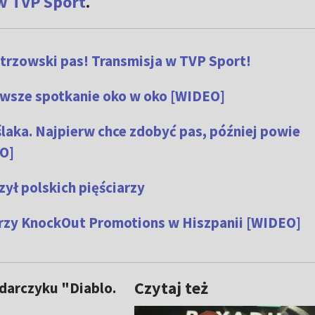
w TVP Sport
.
rzowski pas! Transmisja w TVP Sport!
erwsze spotkanie oko w oko [WIDEO]
laka. Najpierw chce zdobyć pas, później powie
O]
ył polskich pięściarzy
arzy KnockOut Promotions w Hiszpanii [WIDEO]
Czytaj też
odarczyku "Diablo.