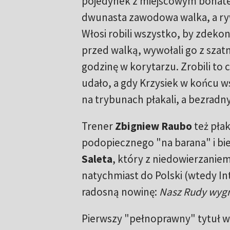
pojedynek z miejscowym bohater
dwunasta zawodowa walka, a ryw
Włosi robili wszystko, by zdekon
przed walką, wywołali go z szat
godzinę w korytarzu. Zrobili to 
udało, a gdy Krzysiek w końcu w
na trybunach płakali, a bezradny
Trener
Zbigniew Raubo
też płak
podopiecznego "na barana" i bie
Saleta
, który z niedowierzani
natychmiast do Polski (wtedy Int
radosną nowinę:
Nasz
Rudy wygra
Pierwszy "pełnoprawny" tytuł w