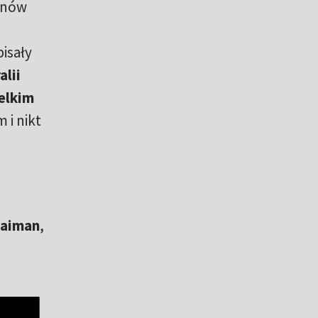
 znów
pisały
lii
elkim
 i nikt
laiman
,