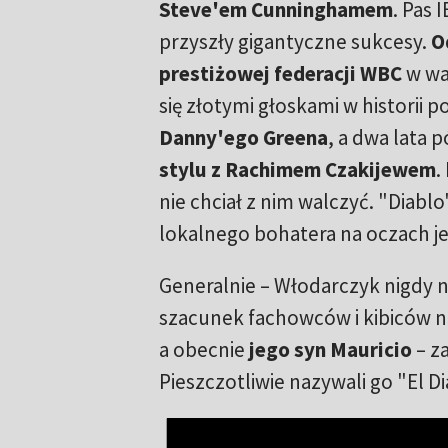
Steve'em Cunninghamem
. Pas 
przyszły gigantyczne sukcesy.
O
prestiżowej federacji WBC
w wad
się złotymi głoskami w historii 
Danny'ego Greena
, a dwa lata
stylu z Rachimem Czakijewem
.
nie chciał z nim walczyć. "Diablo
lokalnego bohatera na oczach je
Generalnie – Włodarczyk nigdy n
szacunek fachowców i kibiców n
a obecnie
jego syn Mauricio
– z
Pieszczotliwie nazywali go "El D