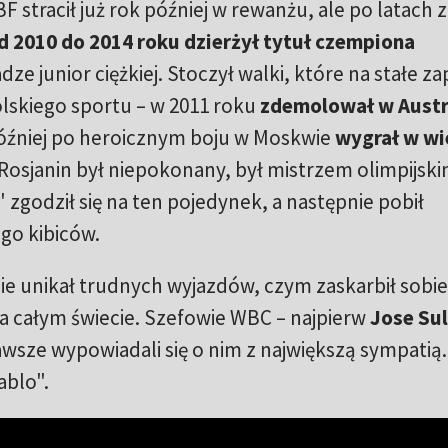
IBF stracił już rok później w rewanżu, ale po latach
d 2010 do 2014 roku dzierżył tytuł czempiona
ze junior ciężkiej. Stoczył walki, które na stałe za
polskiego sportu – w 2011 roku
zdemolował w Austra
 później po heroicznym boju w Moskwie
wygrał w wi
 Rosjanin był niepokonany, był mistrzem olimpijskim
" zgodził się na ten pojedynek, a następnie pobił
go kibiców.
ie unikał trudnych wyjazdów, czym zaskarbił sobie
a całym świecie. Szefowie WBC – najpierw
Jose Su
awsze wypowiadali się o nim z największą sympatią.
iablo".