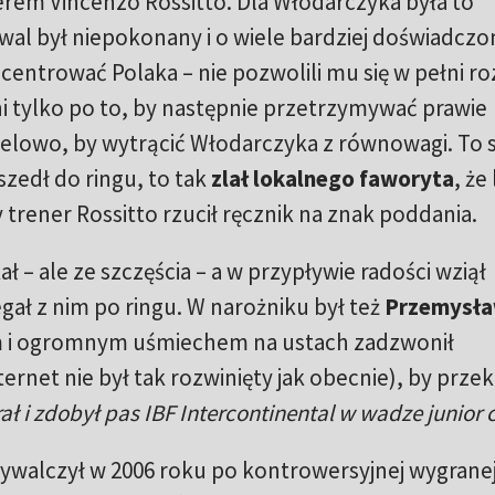
em Vincenzo Rossitto. Dla Włodarczyka była to
al był niepokonany i o wiele bardziej doświadczo
centrować Polaka – nie pozwolili mu się w pełni r
ni tylko po to, by następnie przetrzymywać prawie
celowo, by wytrącić Włodarczyka z równowagi. To s
szedł do ringu, to tak
zlał lokalnego faworyta
, że
 trener Rossitto rzucił ręcznik na znak poddania.
ał – ale ze szczęścia – a w przypływie radości wziął
gał z nim po ringu. W narożniku był też
Przemysł
em i ogromnym uśmiechem na ustach zadzwonił
ernet nie był tak rozwinięty jak obecnie), by prze
ł i zdobył pas IBF Intercontinental w wadze junior c
ywalczył w 2006 roku po kontrowersyjnej wygranej