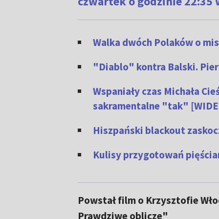
czwartek o godzinie 22:35 
Walka dwóch Polaków o mist
"Diablo" kontra Balski. Pi
Wspaniały czas Michała Cieś
sakramentalne "tak" [WIDE
Hiszpański blackout zaskocz
Kulisy przygotowań pięści
Powstał film o Krzysztofie Wł
Prawdziwe oblicze"