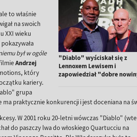
ale to właśnie
wigał na swoich
u XXI wieku
le pokazywała
 niemu był w ogóle
"Diablo" wyściskał się z
filmie
Andrzej
Lennoxem Lewisem i
motions, który
zapowiedział "dobre nowi
oczątku kariery.
iablo" grupa
nie ma praktycznie konkurencji i jest doceniana na św
kcesy. W 2001 roku 20-letni wówczas "Diablo" (wte
chał do paszczy lwa do włoskiego Quartucciu na