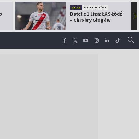
12:15
PIŁKA NOŻNA
p
Betclic 1 Liga: ŁKS Łódź
▶
– Chrobry Głogów