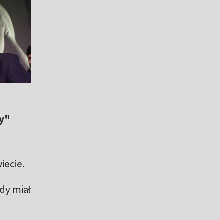
ny"
iecie.
dy miał