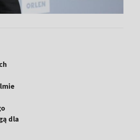
ch
ilmie
go
gą dla