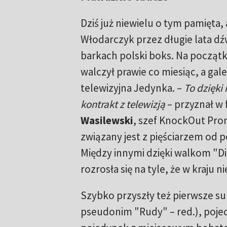
Dziś już niewielu o tym pamięta, 
Włodarczyk przez długie lata dź
barkach polski boks. Na początk
walczył prawie co miesiąc, a ga
telewizyjna Jedynka. –
To dzięki
kontrakt z telewizją
– przyznał w 
Wasilewski
, szef KnockOut Pro
związany jest z pięściarzem od p
Między innymi dzięki walkom "D
rozrosła się na tyle, że w kraju 
Szybko przyszły też pierwsze su
pseudonim "Rudy" – red.), poje