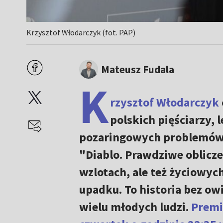
Krzysztof Włodarczyk (fot. PAP)
Mateusz Fudala
K
rzysztof Włodarczyk
polskich pięściarzy, 
pozaringowych problemów, 
"Diablo. Prawdziwe oblicze
wzlotach, ale też życiowyc
upadku. To historia bez ow
wielu młodych ludzi.
Premi