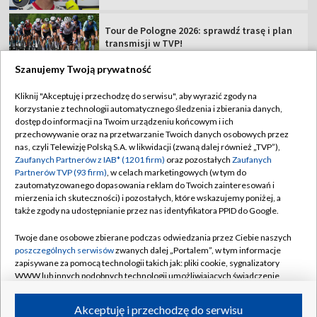
Groźny incydent na TdP. Kłopoty trzech
kolarzy [WIDEO]
Szanujemy Twoją prywatność
TVP
Kliknij "Akceptuję i przechodzę do serwisu", aby wyrazić zgody na
korzystanie z technologii automatycznego śledzenia i zbierania danych,
Abonament TVP
Regulamin TVP
dostęp do informacji na Twoim urządzeniu końcowym i ich
Polityka prywatności
Sklep TVP
przechowywanie oraz na przetwarzanie Twoich danych osobowych przez
nas, czyli Telewizję Polską S.A. w likwidacji (zwaną dalej również „TVP”),
Biuro Reklamy
Moje zgody
Zaufanych Partnerów z IAB* (1201 firm)
oraz pozostałych
Zaufanych
Partnerów TVP (93 firm)
, w celach marketingowych (w tym do
Oferta Handlowa
Biuro reklamy
zautomatyzowanego dopasowania reklam do Twoich zainteresowań i
mierzenia ich skuteczności) i pozostałych, które wskazujemy poniżej, a
Telegazeta ogłoszenia
Kontakt
także zgody na udostępnianie przez nas identyfikatora PPID do Google.
Emisja w TVP
Twoje dane osobowe zbierane podczas odwiedzania przez Ciebie naszych
Kanały
Rada Programowa
poszczególnych serwisów
zwanych dalej „Portalem”, w tym informacje
zapisywane za pomocą technologii takich jak: pliki cookie, sygnalizatory
Ogłoszenia przetargowe
WWW lub innych podobnych technologii umożliwiających świadczenie
©2026 Telewizja Polska Spółka Akcyjna w likwidacji
dopasowanych i bezpiecznych usług, personalizację treści oraz reklam,
Akademia Telewizyjna
udostępnianie funkcji mediów społecznościowych oraz analizowanie
Akceptuję i przechodzę do serwisu
Informacje o nadawcy
ruchu w Internecie.