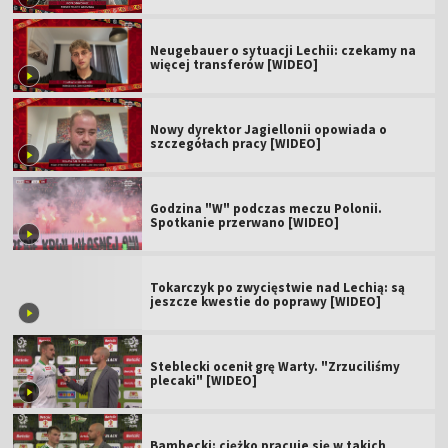
Neugebauer o sytuacji Lechii: czekamy na
więcej transferów [WIDEO]
Nowy dyrektor Jagiellonii opowiada o
szczegółach pracy [WIDEO]
Godzina "W" podczas meczu Polonii.
Spotkanie przerwano [WIDEO]
Tokarczyk po zwycięstwie nad Lechią: są
jeszcze kwestie do poprawy [WIDEO]
Steblecki ocenił grę Warty. "Zrzuciliśmy
plecaki" [WIDEO]
Bambecki: ciężko pracuje się w takich