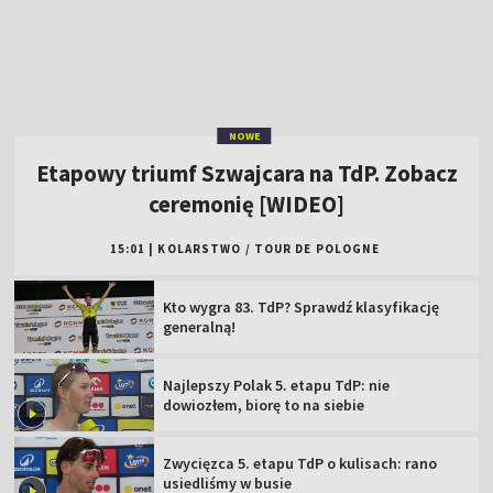
ceremonię [WIDEO]
15:01
|
KOLARSTWO
/
TOUR DE POLOGNE
Kto wygra 83. TdP? Sprawdź klasyfikację
generalną!
Najlepszy Polak 5. etapu TdP: nie
dowiozłem, biorę to na siebie
Zwycięzca 5. etapu TdP o kulisach: rano
usiedliśmy w busie
Tour de Pologne 2026: sprawdź trasę i plan
transmisji w TVP!
Co za finisz! Szwajcar najlepszy na 5. etapie
TdP