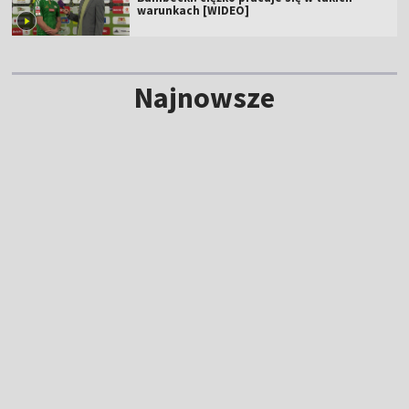
warunkach [WIDEO]
Najnowsze
NOWE
Etapowy triumf Szwajcara na TdP. Zobacz