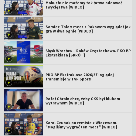
Makuch: nie możemy tak łatwo oddawać
zwycięstwa [WIDEO]
Samiec-Talar: mecz z Rakowem wyglądał jak
gra w dwa ognie [WIDEO]
Śląsk Wrocław – Raków Częstochowa. PKO BP
Ekstraklasa [SKRÓT]
PKO BP Ekstraklasa 2026/27: oglądaj
transmisje w TVP Sport!
Rafał Górak: chcę, żeby GKS był klubem
wytrawnym [WIDEO]
Karol Czubak po remisie z Widzewem.
"Mogliśmy wygrać ten mecz" [WIDEO]