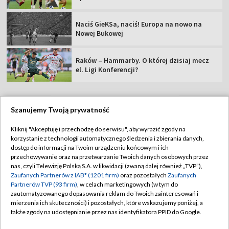
Naciś GieKSa, naciś! Europa na nowo na
Nowej Bukowej
Raków – Hammarby. O której dzisiaj mecz
el. Ligi Konferencji?
Szanujemy Twoją prywatność
TVP
Kliknij "Akceptuję i przechodzę do serwisu", aby wyrazić zgody na
korzystanie z technologii automatycznego śledzenia i zbierania danych,
Abonament TVP
Regulamin TVP
dostęp do informacji na Twoim urządzeniu końcowym i ich
Polityka prywatności
Sklep TVP
przechowywanie oraz na przetwarzanie Twoich danych osobowych przez
nas, czyli Telewizję Polską S.A. w likwidacji (zwaną dalej również „TVP”),
Biuro Reklamy
Moje zgody
Zaufanych Partnerów z IAB* (1201 firm)
oraz pozostałych
Zaufanych
Partnerów TVP (93 firm)
, w celach marketingowych (w tym do
Oferta Handlowa
Biuro reklamy
zautomatyzowanego dopasowania reklam do Twoich zainteresowań i
mierzenia ich skuteczności) i pozostałych, które wskazujemy poniżej, a
Telegazeta ogłoszenia
Kontakt
także zgody na udostępnianie przez nas identyfikatora PPID do Google.
Emisja w TVP