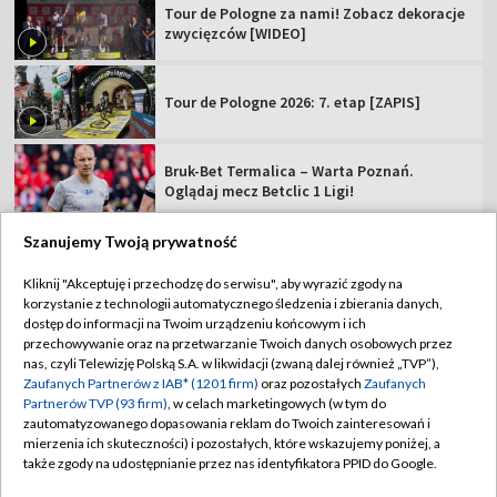
Tour de Pologne za nami! Zobacz dekoracje
zwycięzców [WIDEO]
Tour de Pologne 2026: 7. etap [ZAPIS]
Bruk-Bet Termalica – Warta Poznań.
Oglądaj mecz Betclic 1 Ligi!
Szanujemy Twoją prywatność
Kliknij "Akceptuję i przechodzę do serwisu", aby wyrazić zgody na
korzystanie z technologii automatycznego śledzenia i zbierania danych,
TVP
dostęp do informacji na Twoim urządzeniu końcowym i ich
Abonament TVP
Regulamin TVP
przechowywanie oraz na przetwarzanie Twoich danych osobowych przez
nas, czyli Telewizję Polską S.A. w likwidacji (zwaną dalej również „TVP”),
Polityka prywatności
Sklep TVP
Zaufanych Partnerów z IAB* (1201 firm)
oraz pozostałych
Zaufanych
Partnerów TVP (93 firm)
, w celach marketingowych (w tym do
Biuro Reklamy
Moje zgody
zautomatyzowanego dopasowania reklam do Twoich zainteresowań i
mierzenia ich skuteczności) i pozostałych, które wskazujemy poniżej, a
Oferta Handlowa
Biuro reklamy
także zgody na udostępnianie przez nas identyfikatora PPID do Google.
Telegazeta ogłoszenia
Kontakt