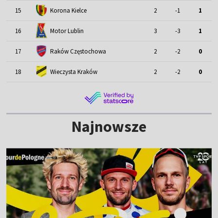
15
Korona Kielce
2
-1
1
Motor Lublin
16
3
-3
1
17
Raków Częstochowa
2
-2
0
18
Wieczysta Kraków
2
-2
0
Najnowsze