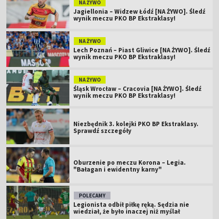
NA ŻYWO
Jagiellonia – Widzew Łódź [NA ŻYWO]. Śledź
wynik meczu PKO BP Ekstraklasy!
NA ŻYWO
Lech Poznań – Piast Gliwice [NA ŻYWO]. Śledź
wynik meczu PKO BP Ekstraklasy!
NA ŻYWO
Śląsk Wrocław – Cracovia [NA ŻYWO]. Śledź
wynik meczu PKO BP Ekstraklasy!
Niezbędnik 3. kolejki PKO BP Ekstraklasy.
Sprawdź szczegóły
Oburzenie po meczu Korona – Legia.
"Bałagan i ewidentny karny"
POLECAMY
Legionista odbił piłkę ręką. Sędzia nie
wiedział, że było inaczej niż myślał