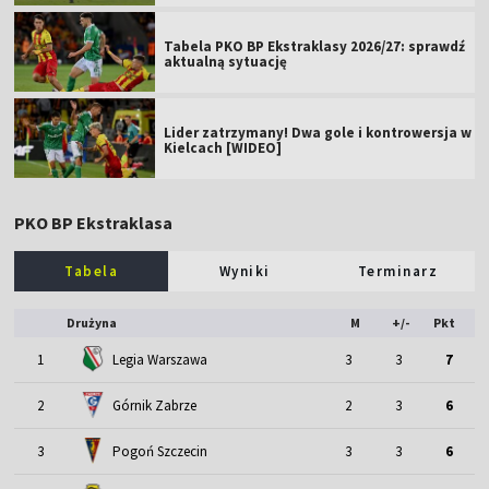
Tabela PKO BP Ekstraklasy 2026/27: sprawdź
aktualną sytuację
Lider zatrzymany! Dwa gole i kontrowersja w
Kielcach [WIDEO]
PKO BP Ekstraklasa
Tabela
Wyniki
Terminarz
Drużyna
M
+/-
Pkt
1
Legia Warszawa
3
3
7
2
Górnik Zabrze
2
3
6
3
Pogoń Szczecin
3
3
6