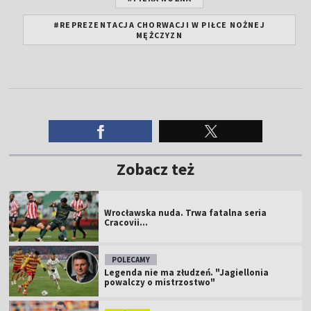
#REPREZENTACJA CHORWACJI W PIŁCE NOŻNEJ
MĘŻCZYZN
Zobacz też
Wrocławska nuda. Trwa fatalna seria
Cracovii...
POLECAMY
Legenda nie ma złudzeń. "Jagiellonia
powalczy o mistrzostwo"