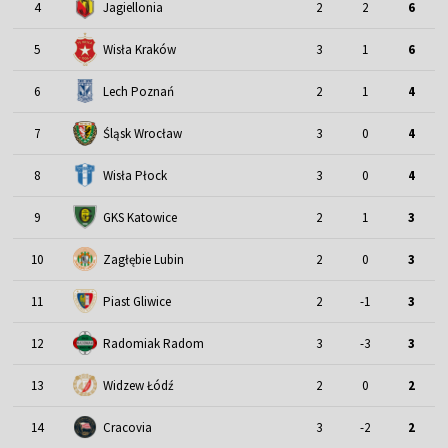
4
Jagiellonia
2
2
6
5
Wisła Kraków
3
1
6
6
Lech Poznań
2
1
4
Śląsk Wrocław
7
3
0
4
8
Wisła Płock
3
0
4
9
GKS Katowice
2
1
3
10
Zagłębie Lubin
2
0
3
11
Piast Gliwice
2
-1
3
12
Radomiak Radom
3
-3
3
13
Widzew Łódź
2
0
2
14
Cracovia
3
-2
2