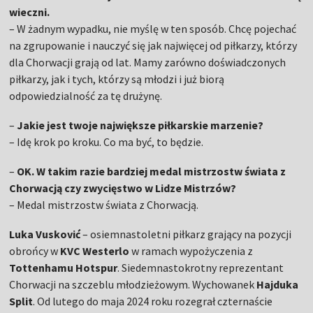
wieczni.
– W żadnym wypadku, nie myślę w ten sposób. Chcę pojechać
na zgrupowanie i nauczyć się jak najwięcej od piłkarzy, którzy
dla Chorwacji grają od lat. Mamy zarówno doświadczonych
piłkarzy, jak i tych, którzy są młodzi i już biorą
odpowiedzialność za tę drużynę.
–
Jakie jest twoje największe piłkarskie marzenie?
– Idę krok po kroku. Co ma być, to będzie.
–
OK. W takim razie bardziej medal mistrzostw świata z
Chorwacją czy zwycięstwo w Lidze Mistrzów?
– Medal mistrzostw świata z Chorwacją.
Luka Vusković
– osiemnastoletni piłkarz grający na pozycji
obrońcy w
KVC Westerlo
w ramach wypożyczenia z
Tottenhamu Hotspur
. Siedemnastokrotny reprezentant
Chorwacji na szczeblu młodzieżowym. Wychowanek
Hajduka
Split
. Od lutego do maja 2024 roku rozegrał czternaście