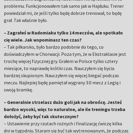
problemu. Funkcjonowałem tak samo jak w Hajduku. Trener
powiedział mi, że jeśli tylko będę dobrze trenował, to będę
grał. Tak właśnie było.
– Zagrałeś w Radomiaku tylko 14 meczów, ale spotkało
cię wiele. Jak wspominasz ten czas?
– Tak piłkarsko, było bardzo podobnie do tego, co
doświadczyłem w Chorwacji. Poza tym, że w Ekstraklasie jest
trochę więcej fizycznej gry. Grałem w Polsce tylko cztery
miesiące, to naprawdę krótki czas. Nauczyłem się bycia
bardziej skupionym. Nauczyłem się więcej biegać podczas
meczu. Najlepiej będę pamiętał wygrany 3:0 mecz z Legią i
swoją bramkę.
– Generalnie strzelasz dużo goli jak na obrońcę. Jesteś
bardzo wysoki, więc to naturalne, ale ile treningu trzeba
dołożyć, żeby być tak skutecznym?
– Ustawienie przy rzutach rożnych i finalizację ćwiczę kilka
dni w tygodniu. Staram się być tak wytrenowanym, że podczas