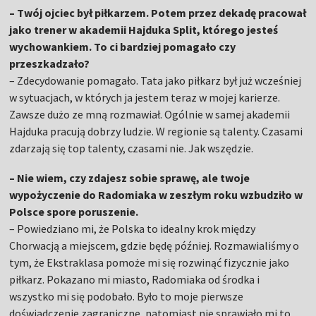
– Twój ojciec był piłkarzem. Potem przez dekadę pracował
jako trener w akademii Hajduka Split, którego jesteś
wychowankiem. To ci bardziej pomagało czy
przeszkadzało?
– Zdecydowanie pomagało. Tata jako piłkarz był już wcześniej
w sytuacjach, w których ja jestem teraz w mojej karierze.
Zawsze dużo ze mną rozmawiał. Ogólnie w samej akademii
Hajduka pracują dobrzy ludzie. W regionie są talenty. Czasami
zdarzają się top talenty, czasami nie. Jak wszędzie.
– Nie wiem, czy zdajesz sobie sprawę, ale twoje
wypożyczenie do Radomiaka w zeszłym roku wzbudziło w
Polsce spore poruszenie.
– Powiedziano mi, że Polska to idealny krok między
Chorwacją a miejscem, gdzie będę później. Rozmawialiśmy o
tym, że Ekstraklasa pomoże mi się rozwinąć fizycznie jako
piłkarz. Pokazano mi miasto, Radomiaka od środka i
wszystko mi się podobało. Było to moje pierwsze
doświadczenie zagraniczne, natomiast nie sprawiało mi to