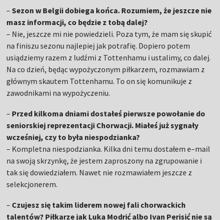
–
Sezon w Belgii dobiega końca. Rozumiem, że jeszcze nie
masz informacji, co będzie z tobą dalej?
– Nie, jeszcze mi nie powiedzieli. Poza tym, że mam się skupić
na finiszu sezonu najlepiej jak potrafię. Dopiero potem
usiądziemy razem z ludźmi z Tottenhamu i ustalimy, co dalej.
Na co dzień, będąc wypożyczonym piłkarzem, rozmawiam z
głównym skautem Tottenhamu. To on się komunikuje z
zawodnikami na wypożyczeniu.
–
Przed kilkoma dniami dostałeś pierwsze powołanie do
seniorskiej reprezentacji Chorwacji. Miałeś już sygnały
wcześniej, czy to była niespodzianka?
– Kompletna niespodzianka. Kilka dni temu dostałem e–mail
na swoją skrzynkę, że jestem zaproszony na zgrupowanie i
tak się dowiedziałem. Nawet nie rozmawiałem jeszcze z
selekcjonerem.
–
Czujesz się takim liderem nowej fali chorwackich
talentów? Piłkarze jak Luka Modrić albo Ivan Perisić nie są