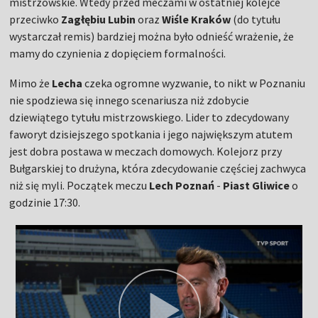
mistrzowskie. Wtedy przed meczami w ostatniej kolejce
przeciwko
Zagłębiu Lubin
oraz
Wiśle Kraków
(do tytułu
wystarczał remis) bardziej można było odnieść wrażenie, że
mamy do czynienia z dopięciem formalności.
Mimo że
Lecha
czeka ogromne wyzwanie, to nikt w Poznaniu
nie spodziewa się innego scenariusza niż zdobycie
dziewiątego tytułu mistrzowskiego. Lider to zdecydowany
faworyt dzisiejszego spotkania i jego największym atutem
jest dobra postawa w meczach domowych. Kolejorz przy
Bułgarskiej to drużyna, która zdecydowanie częściej zachwyca
niż się myli. Początek meczu
Lech Poznań
-
Piast Gliwice
o
godzinie 17:30.