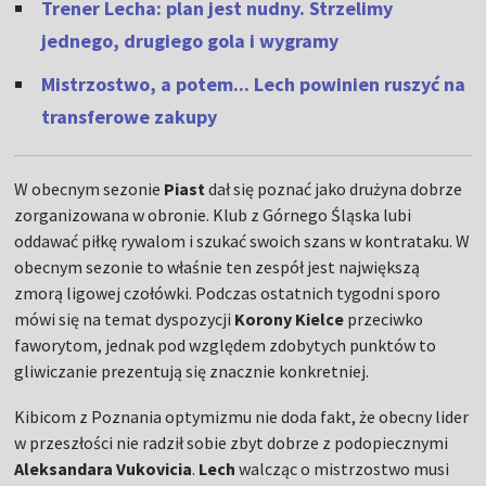
Trener Lecha: plan jest nudny. Strzelimy
jednego, drugiego gola i wygramy
Mistrzostwo, a potem... Lech powinien ruszyć na
transferowe zakupy
W obecnym sezonie
Piast
dał się poznać jako drużyna dobrze
zorganizowana w obronie. Klub z Górnego Śląska lubi
oddawać piłkę rywalom i szukać swoich szans w kontrataku. W
obecnym sezonie to właśnie ten zespół jest największą
zmorą ligowej czołówki. Podczas ostatnich tygodni sporo
mówi się na temat dyspozycji
Korony Kielce
przeciwko
faworytom, jednak pod względem zdobytych punktów to
gliwiczanie prezentują się znacznie konkretniej.
Kibicom z Poznania optymizmu nie doda fakt, że obecny lider
w przeszłości nie radził sobie zbyt dobrze z podopiecznymi
Aleksandara Vukovicia
.
Lech
walcząc o mistrzostwo musi