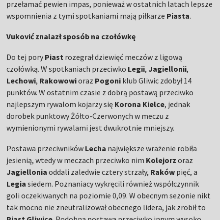
przełamać pewien impas, ponieważ w ostatnich latach lepsze
wspomnienia z tymi spotkaniami mają piłkarze
Piasta
.
Vuković znalazł sposób na czołówkę
Do tej pory
Piast
rozegrał dziewięć meczów z ligową
czołówką. W spotkaniach przeciwko
Legii
,
Jagiellonii
,
Lechowi
,
Rakowowi
oraz
Pogoni
klub Gliwic zdobył 14
punktów. W ostatnim czasie z dobrą postawą przeciwko
najlepszym rywalom kojarzy się
Korona Kielce
, jednak
dorobek punktowy Żółto-Czerwonych w meczu z
wymienionymi rywalami jest dwukrotnie mniejszy.
Postawa przeciwników
Lecha
największe wrażenie robiła
jesienią, wtedy w meczach przeciwko nim
Kolejorz
oraz
Jagiellonia
oddali zaledwie cztery strzały,
Raków
pięć, a
Legia
siedem. Poznaniacy wykręcili również współczynnik
goli oczekiwanych na poziomie 0,09. W obecnym sezonie nikt
tak mocno nie zneutralizował obecnego lidera, jak zrobił to
Piast Gliwice
. Podobna postawa przeciwko innym wysoko