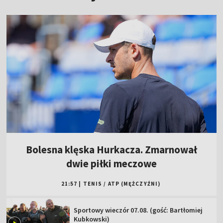
Bolesna klęska Hurkacza. Zmarnował
dwie piłki meczowe
21:57
|
TENIS
/
ATP (MĘŻCZYŹNI)
Sportowy wieczór 07.08. (gość: Bartłomiej
Kubkowski)