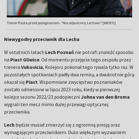
Trener Piasta przed pożegnaniem. "Nie odpuścimy Lechowi" [WIDEO]
Niewygodny przeciwnik dla Lecha
W ostatnich latach
Lech Poznań
nie potrafi znaleźć sposobu
na
Piast Gliwice
. Od momentu przejęcia tego zespołu przez
trenera
Vukovicia
, Kolejorz pokonał tego rywala tylko raz. W
pozostałych spotkaniach padły dwa remisy, a dwukrotnie górą
okazał się
Piast
. Wspomniane zwycięstwo poznaniaków
zostało odniesione w lipcu 2023 roku, kiedy w pierwszej
kolejce sezonu 2022/23 podopieczni
Johna van den Broma
wygrali ten mecz mimo dużej przewagi optycznej
przeciwnika.
Lech
będzie musiał zmierzyć się z ogromną presją oraz
wymagającym przeciwnikiem. Dużo większym wyzwaniem