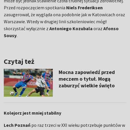
może być jednak stawienie czoła trudnej sytuacji zdrowotnej.
Przed rozpoczęciem spotkania
Niels Frederiksen
zasugerował, że wygląda ona podobnie jak w Katowicach oraz
Warszawie. Wtedy w drugiej linii szkoleniowiec mógł
skorzystać wyłącznie z
Antoniego Kozubala
oraz
Afonso
Sousy
.
Czytaj też
Mocna zapowiedź przed
meczem o tytuł. Mogą
zaburzyć wielkie święto
Kolejorz jest mniej stabilny
Lech Poznań
po raz trzeci w XXI wieku potrzebuje punktów w