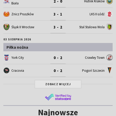
2 - 0
Hutnik Kraków
Biała
3 - 1
Znicz Pruszków
LKS II Łódź
3 - 2
Śląsk II Wrocław
Stal Stalowa Wola
03 SIERPNIA 2026
Piłka nożna
0 - 2
York City
Crawley Town
0 - 2
Cracovia
Pogoń Szczecin
ZOBACZ WIĘCEJ
Najnowsze