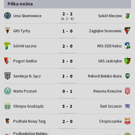
Piłka nożna
2 - 2
Unia Skierniewice
Sokół Kleczew
(k. 1 - 4)
1 - 0
GKS Tychy
Zagłębie Sosnowiec
2 - 0
Górnik Łęczna
KKS 1925 Kalisz
3 - 0
Pogoń Siedlce
GKS Jastrzębie
3 - 0
Sandecja N. Sącz
Rekord Bielsko-Biała
0 - 1
Warta Poznań
Resovia Rzeszów
5 - 3
Olimpia Grudziądz
Świt Szczecin
2 - 0
Podhale Nowy Targ
Chojniczanka
Podbeskidzie Bielsko-