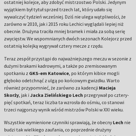
ostatniej kolejce, aby zdobyć mistrzostwo Polski. Jedynym
wyjątkiem był tytuł sprzed trzech lat, który udało się
wywalczyć tydzień wcześniej. Dziś nie ulega wątpliwości, że
zarówno w 2010, jak i 2015 roku Lechici wyglądali lepiej niż
obecnie. Drużyna traciła mniej bramek i miała za sobą serię
zwycięstw. We wspomnianych dwóch sezonach Kolejorz przed
ostatnią kolejką wygrywał cztery mecze z rzędu.
Teraz zespół przystąpi do najważniejszego meczu w sezonie z
dużymi brakami kadrowymi, a także po zremisowanym
spotkaniu z
GKS-em Katowice
, po którym kibice mogli
głęboko odetchnąć z ulgą po końcowym gwizdku. Warto
również przypomnieć, że zarówno za kadencji
Macieja
Skorży
, jak i
Jacka Zielińskiego Lech
przegrywał po cztery-
pięć spotkań, teraz liczba ta wzrosła do ośmiu, co stanowi
trzeci najgorszy wynik wśród mistrzów Polski w XXI wieku.
Wszystkie wymienione czynniki sprawiają, że obecny
Lech
nie
budzi tak wielkiego zaufania, co poprzednie drużyny