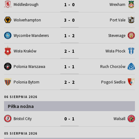
1 - 0
Middlesbrough
Wrexham
3 - 0
Wolverhampton
Port Vale
1 - 2
Wycombe Wanderers
Stevenage
2 - 1
Wisła Kraków
Wisła Płock
1 - 1
Polonia Warszawa
Ruch Chorzów
2 - 2
Polonia Bytom
Pogoń Siedlce
06 SIERPNIA 2026
Piłka nożna
0 - 1
Bristol City
Walsall
05 SIERPNIA 2026