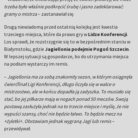
trzeba było właśnie podkręcić śrubę i jasno zadeklarować:
gramy o mistrza
– zastanawiał się.
Drugą niewiadomą przed ostatnią kolejką jest kwestia
trzeciego miejsca, które da prawo gry w
Lidze Konferencji
.
Los sprawił, że rozstrzygnie się to w bezpośrednim starciu w
Białymstoku, gdzie
Jagiellonia podejmie Pogoń Szczecin
.
W lepszej sytuacji są gospodarze, bo do utrzymania miejsca
na podium wystarczy im remis.
–
Jagiellonia ma za sobą znakomity sezon, w którym osiągnęła
ćwierćfinał Ligi Konferencji, długo liczyła się w walce o
mistrzostwo, ale w końcu dopadła ją zadyszka. To musiało się
stać, bo jej piłkarze mają w nogach ponad 50 meczów. Swoją
postawą zasłużyła jednak na to trzecie miejsce i myślę, że nie
wypuści szansy, choć nie będzie łatwo. To będzie mecz na
+żyletki+. Obstawiam jednak wygraną Jagi lub remis
–
przewidywał.