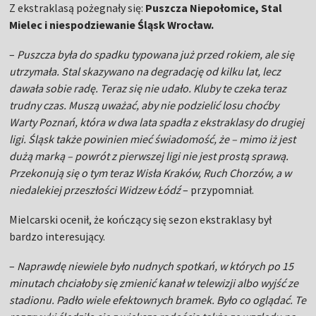
Z ekstraklasą pożegnały się:
Puszcza Niepołomice, Stal
Mielec i niespodziewanie Śląsk Wrocław.
–
Puszcza była do spadku typowana już przed rokiem, ale się
utrzymała. Stal skazywano na degradację od kilku lat, lecz
dawała sobie radę. Teraz się nie udało. Kluby te czeka teraz
trudny czas. Muszą uważać, aby nie podzielić losu choćby
Warty Poznań, która w dwa lata spadła z ekstraklasy do drugiej
ligi. Śląsk także powinien mieć świadomość, że – mimo iż jest
dużą marką – powrót z pierwszej ligi nie jest prostą sprawą.
Przekonują się o tym teraz Wisła Kraków, Ruch Chorzów, a w
niedalekiej przeszłości Widzew Łódź
– przypomniał.
Mielcarski ocenił, że kończący się sezon ekstraklasy był
bardzo interesujący.
–
Naprawdę niewiele było nudnych spotkań, w których po 15
minutach chciałoby się zmienić kanał w telewizji albo wyjść ze
stadionu. Padło wiele efektownych bramek. Było co oglądać. Te