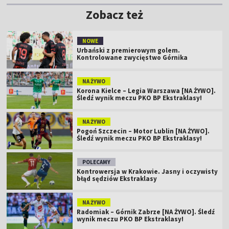
Zobacz też
NOWE
Urbański z premierowym golem.
Kontrolowane zwycięstwo Górnika
NA ŻYWO
Korona Kielce – Legia Warszawa [NA ŻYWO].
Śledź wynik meczu PKO BP Ekstraklasy!
NA ŻYWO
Pogoń Szczecin – Motor Lublin [NA ŻYWO].
Śledź wynik meczu PKO BP Ekstraklasy!
POLECAMY
Kontrowersja w Krakowie. Jasny i oczywisty
błąd sędziów Ekstraklasy
NA ŻYWO
Radomiak – Górnik Zabrze [NA ŻYWO]. Śledź
wynik meczu PKO BP Ekstraklasy!