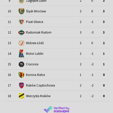
9
Zagłębie Lubin
2
0
3
Śląsk Wrocław
10
2
0
3
11
Piast Gliwice
2
-1
3
12
Radomiak Radom
3
-3
3
13
Widzew Łódź
2
0
2
Motor Lublin
14
2
-1
1
15
Cracovia
2
-2
1
16
Korona Kielce
1
-1
0
17
Raków Częstochowa
2
-2
0
18
Wieczysta Kraków
2
-2
0