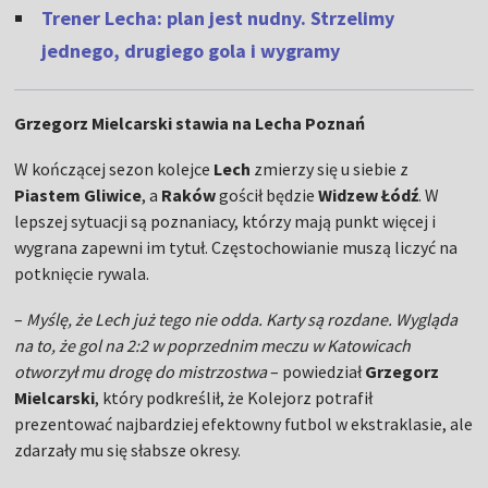
Trener Lecha: plan jest nudny. Strzelimy
jednego, drugiego gola i wygramy
Grzegorz Mielcarski stawia na Lecha Poznań
W kończącej sezon kolejce
Lech
zmierzy się u siebie z
Piastem Gliwice
, a
Raków
gościł będzie
Widzew Łódź
. W
lepszej sytuacji są poznaniacy, którzy mają punkt więcej i
wygrana zapewni im tytuł. Częstochowianie muszą liczyć na
potknięcie rywala.
–
Myślę, że Lech już tego nie odda. Karty są rozdane. Wygląda
na to, że gol na 2:2 w poprzednim meczu w Katowicach
otworzył mu drogę do mistrzostwa
– powiedział
Grzegorz
Mielcarski
, który podkreślił, że Kolejorz potrafił
prezentować najbardziej efektowny futbol w ekstraklasie, ale
zdarzały mu się słabsze okresy.