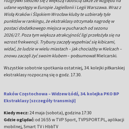
rozgrywki śledziło się z większą radością także ze względu na
udane występy w Europie Jagiellonii i Legii Warszawa. Wraz z
Wisłą Kraków i Śląskiem Wrocław kluby te uzbierały tyle
punktów w rankingu, że ekstraklasy otrzymała nagrodę w
postaci dodatkowego miejsca w pucharach od sezonu
2026/27. Poza tym większa atrakcyjność ligi przełożyła się na
wzrost frekwencji. Trybuny zaczęły wypełniać się kibicami,
widać, że ludzie w wielu miastach – jak chociażby w Kielcach –
znowu zaczęli żyć swoim klubem
– podsumował Mielcarski.
Wszystkie sobotnie spotkania ostatniej, 34. kolejki piłkarskiej
ekstraklasy rozpoczną się o godz. 17.30.
Raków Częstochowa – Widzew Łódź, 34. kolejka PKO BP
Ekstraklasy [szczegóły transmisji]
Kiedy mecz:
24 maja (sobota), godzina 17:30
Gdzie oglądać:
od 16:55 w TVP Sport, TVPSPORT.PL, aplikacji
mobilnej, Smart TV i HbbTV