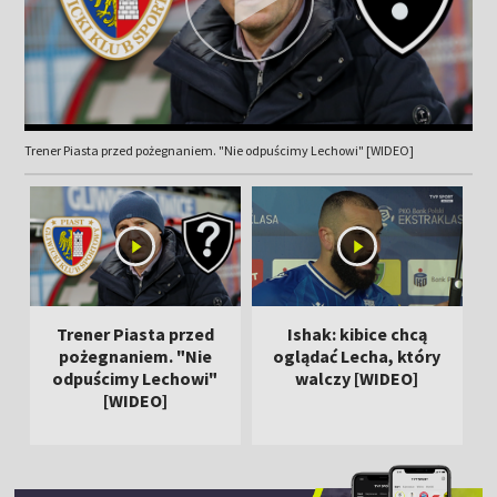
Trener Piasta przed pożegnaniem. "Nie odpuścimy Lechowi" [WIDEO]
Trener Piasta przed
Ishak: kibice chcą
pożegnaniem. "Nie
oglądać Lecha, który
odpuścimy Lechowi"
walczy [WIDEO]
m
[WIDEO]