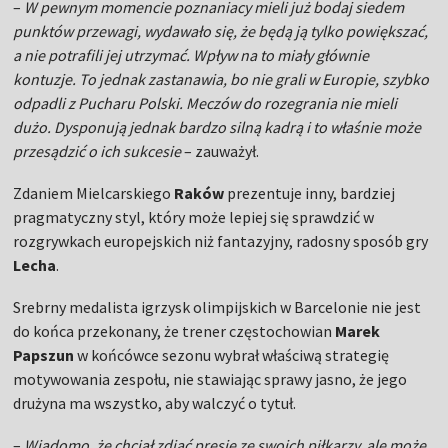
–
W pewnym momencie poznaniacy mieli już bodaj siedem
punktów przewagi, wydawało się, że będą ją tylko powiększać,
a nie potrafili jej utrzymać. Wpływ na to miały głównie
kontuzje. To jednak zastanawia, bo nie grali w Europie, szybko
odpadli z Pucharu Polski. Meczów do rozegrania nie mieli
dużo. Dysponują jednak bardzo silną kadrą i to właśnie może
przesądzić o ich sukcesie
– zauważył.
Zdaniem Mielcarskiego
Raków
prezentuje inny, bardziej
pragmatyczny styl, który może lepiej się sprawdzić w
rozgrywkach europejskich niż fantazyjny, radosny sposób gry
Lecha
.
Srebrny medalista igrzysk olimpijskich w Barcelonie nie jest
do końca przekonany, że trener częstochowian
Marek
Papszun
w końcówce sezonu wybrał właściwą strategię
motywowania zespołu, nie stawiając sprawy jasno, że jego
drużyna ma wszystko, aby walczyć o tytuł.
–
Wiadomo, że chciał zdjąć presję ze swoich piłkarzy, ale może