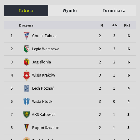
Tabela
Wyniki
Terminarz
Drużyna
M
+/-
Pkt
1
Górnik Zabrze
2
3
6
2
Legia Warszawa
2
3
6
3
Jagiellonia
2
2
6
4
Wisła Kraków
3
1
6
5
Lech Poznań
2
1
4
6
Wisła Płock
3
0
4
7
GKS Katowice
2
1
3
8
Pogoń Szczecin
2
1
3