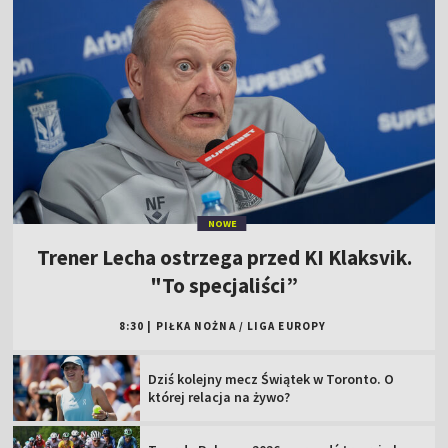
NOWE
Trener Lecha ostrzega przed KI Klaksvik.
"To specjaliści”
8:30
|
PIŁKA NOŻNA
/
LIGA EUROPY
Dziś kolejny mecz Świątek w Toronto. O
której relacja na żywo?