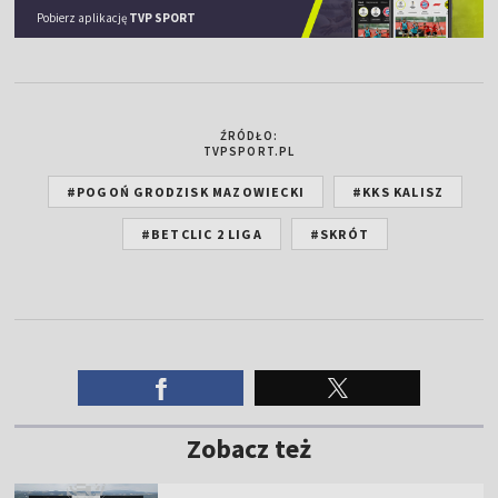
Pobierz aplikację
TVP SPORT
ŹRÓDŁO:
TVPSPORT.PL
#POGOŃ GRODZISK MAZOWIECKI
#KKS KALISZ
#BETCLIC 2 LIGA
#SKRÓT
Zobacz też