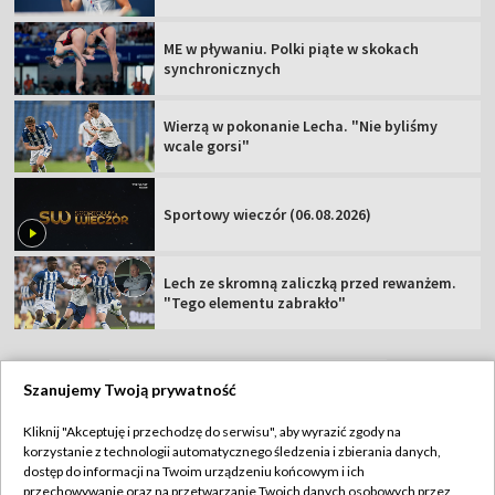
ME w pływaniu. Polki piąte w skokach
synchronicznych
Wierzą w pokonanie Lecha. "Nie byliśmy
wcale gorsi"
Sportowy wieczór (06.08.2026)
Lech ze skromną zaliczką przed rewanżem.
"Tego elementu zabrakło"
Szanujemy Twoją prywatność
TVP
Kliknij "Akceptuję i przechodzę do serwisu", aby wyrazić zgody na
korzystanie z technologii automatycznego śledzenia i zbierania danych,
Abonament TVP
Regulamin TVP
dostęp do informacji na Twoim urządzeniu końcowym i ich
Polityka prywatności
Sklep TVP
przechowywanie oraz na przetwarzanie Twoich danych osobowych przez