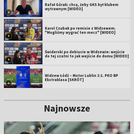
Rafał Górak: chcę, żeby GKS był klubem
wytrawnym [WIDEO]
Karol Czubak po remisie z Widzewem.
"Mogliśmy wygrać ten mecz" [WIDEO]
Świderski po debiucie w Widzewie: wejście
do tej szatni to jak wejście do domu [WIDEO]
Widzew Łódź – Motor Lublin 1:1. PKO BP
Ekstraklasa [SKRÓT]
Najnowsze