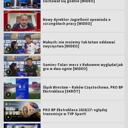
zachował się godnie [WIDEO]
Nowy dyrektor Jagiellonii opowiada o
szczegółach pracy [WIDEO]
Makuch: nie możemy tak łatwo oddawać
zwycięstwa [WIDEO]
Samiec-Talar: mecz z Rakowem wyglądał jak
gra w dwa ognie [WIDEO]
Śląsk Wrocław – Raków Częstochowa. PKO BP
Ekstraklasa [SKRÓT]
PKO BP Ekstraklasa 2026/27: oglądaj
transmisje w TVP Sport!