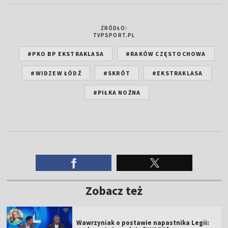
ŹRÓDŁO:
TVPSPORT.PL
#PKO BP EKSTRAKLASA
#RAKÓW CZĘSTOCHOWA
#WIDZEW ŁÓDŹ
#SKRÓT
#EKSTRAKLASA
#PIŁKA NOŻNA
Zobacz też
Wawrzyniak o postawie napastnika Legii: