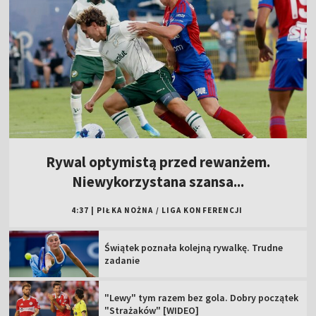
Rywal optymistą przed rewanżem.
Niewykorzystana szansa...
4:37
|
PIŁKA NOŻNA
/
LIGA KONFERENCJI
Świątek poznała kolejną rywalkę. Trudne
zadanie
"Lewy" tym razem bez gola. Dobry początek
"Strażaków" [WIDEO]