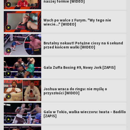
naszej formie [WIDEO]
Wach po walce z Furym. "Wy tego nie
wiecie..." [WIDEO]
Brutalny nokaut! Potężne ciosy na 6 sekund
przed końcem walki [WIDEO]
Gala Zuffa Boxing #9, Nowy Jork [ZAPIS]
Joshua wraca do ringu: nie myślę o
przyszłości [WIDEO]
Gala w Tokio, walka wieczoru: Iwata – Badillo
[ZAPIS]