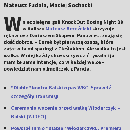
Mateusz Fudala, Maciej Sochacki
W
niedzielę na gali KnockOut Boxing Night 39
w Kaliszu
Mateusz Bereźnicki
skrzyżuje
rękawice z Dariuszem Skopem. Panowie... znają się
dość dobrze. – Darek był pierwszą osobą, która
załatwiła mi sparingi z Cieślakiem. Ale walka to jest
walka. W niej każdy chce skrzywdzić rywala i ja
mam te same intencje, co w każdej walce –
powiedział nam olimpijczyk z Paryża.
"Diablo" kontra Balski o pas WBC! Sprawdź
szczegóły transmisji
Ceremonia ważenia przed walką Włodarczyk –
Balski [WIDEO]
Powstał film o "Diablo" Włodarczyku. Premiera