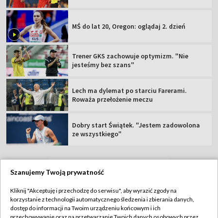
MŚ do lat 20, Oregon: oglądaj 2. dzień
Trener GKS zachowuje optymizm. "Nie
jesteśmy bez szans"
Lech ma dylemat po starciu Farerami.
Roważa przełożenie meczu
Dobry start Świątek. "Jestem zadowolona
ze wszystkiego"
Szanujemy Twoją prywatność
TVP
Kliknij "Akceptuję i przechodzę do serwisu", aby wyrazić zgody na
korzystanie z technologii automatycznego śledzenia i zbierania danych,
Abonament TVP
Regulamin TVP
dostęp do informacji na Twoim urządzeniu końcowym i ich
Polityka prywatności
Sklep TVP
przechowywanie oraz na przetwarzanie Twoich danych osobowych przez