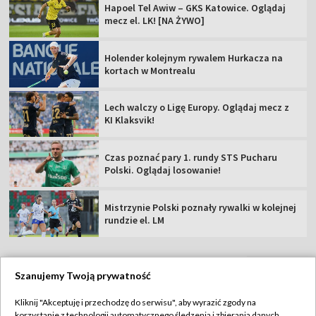
Hapoel Tel Awiw – GKS Katowice. Oglądaj
mecz el. LK! [NA ŻYWO]
Holender kolejnym rywalem Hurkacza na
kortach w Montrealu
Lech walczy o Ligę Europy. Oglądaj mecz z
KI Klaksvik!
Czas poznać pary 1. rundy STS Pucharu
Polski. Oglądaj losowanie!
Mistrzynie Polski poznały rywalki w kolejnej
rundzie el. LM
Szanujemy Twoją prywatność
TVP
Kliknij "Akceptuję i przechodzę do serwisu", aby wyrazić zgody na
korzystanie z technologii automatycznego śledzenia i zbierania danych,