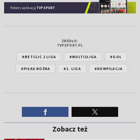
Pobierz aplikację
TVP SPORT
ŹRÓDŁO:
TVPSPORT.PL
#BETCLIC 1 LIGA
#MULTI1LIGA
#GOL
#PIŁKA NOŻNA
#1. LIGA
#KOMPILACJA
Zobacz też