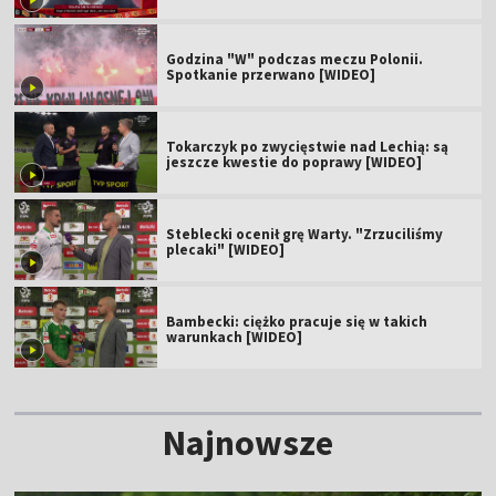
Godzina "W" podczas meczu Polonii.
Spotkanie przerwano [WIDEO]
Tokarczyk po zwycięstwie nad Lechią: są
jeszcze kwestie do poprawy [WIDEO]
Steblecki ocenił grę Warty. "Zrzuciliśmy
plecaki" [WIDEO]
Bambecki: ciężko pracuje się w takich
warunkach [WIDEO]
Najnowsze