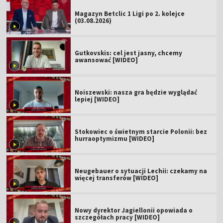
Magazyn Betclic 1 Ligi po 2. kolejce
(03.08.2026)
Gutkovskis: cel jest jasny, chcemy
awansować [WIDEO]
Noiszewski: nasza gra będzie wyglądać
lepiej [WIDEO]
Stokowiec o świetnym starcie Polonii: bez
hurraoptymizmu [WIDEO]
Neugebauer o sytuacji Lechii: czekamy na
więcej transferów [WIDEO]
Nowy dyrektor Jagiellonii opowiada o
szczegółach pracy [WIDEO]