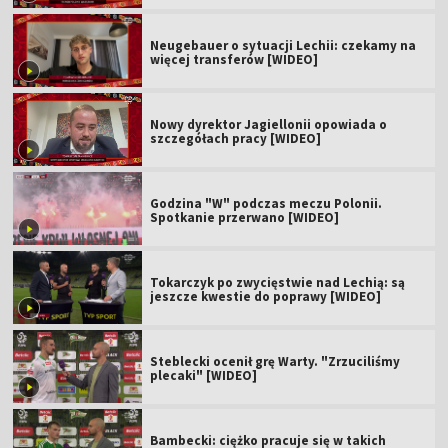
Neugebauer o sytuacji Lechii: czekamy na
więcej transferów [WIDEO]
Nowy dyrektor Jagiellonii opowiada o
szczegółach pracy [WIDEO]
Godzina "W" podczas meczu Polonii.
Spotkanie przerwano [WIDEO]
Tokarczyk po zwycięstwie nad Lechią: są
jeszcze kwestie do poprawy [WIDEO]
Steblecki ocenił grę Warty. "Zrzuciliśmy
plecaki" [WIDEO]
Bambecki: ciężko pracuje się w takich