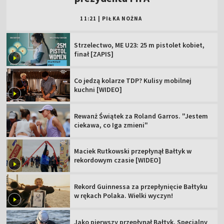
11:21
|
PIŁKA NOŻNA
Strzelectwo, ME U23: 25 m pistolet kobiet,
finał [ZAPIS]
Co jedzą kolarze TDP? Kulisy mobilnej
kuchni [WIDEO]
Rewanż Świątek za Roland Garros. "Jestem
ciekawa, co Iga zmieni"
Maciek Rutkowski przepłynął Bałtyk w
rekordowym czasie [WIDEO]
Rekord Guinnessa za przepłynięcie Bałtyku
w rękach Polaka. Wielki wyczyn!
Jako pierwszy przepłynął Bałtyk. Specjalny