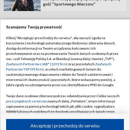
gość "Sportowego Wieczoru"
Szanujemy Twoją prywatność
TVP
Kliknij "Akceptuję i przechodzę do serwisu", aby wyrazić zgody na
korzystanie z technologii automatycznego śledzenia i zbierania danych,
Abonament TVP
Regulamin TVP
dostęp do informacji na Twoim urządzeniu końcowym i ich
Polityka prywatności
Sklep TVP
przechowywanie oraz na przetwarzanie Twoich danych osobowych przez
nas, czyli Telewizję Polską S.A. w likwidacji (zwaną dalej również „TVP”),
Biuro Reklamy
Moje zgody
Zaufanych Partnerów z IAB* (1201 firm)
oraz pozostałych
Zaufanych
Partnerów TVP (93 firm)
, w celach marketingowych (w tym do
Oferta Handlowa
Biuro reklamy
zautomatyzowanego dopasowania reklam do Twoich zainteresowań i
mierzenia ich skuteczności) i pozostałych, które wskazujemy poniżej, a
Telegazeta ogłoszenia
Kontakt
także zgody na udostępnianie przez nas identyfikatora PPID do Google.
Emisja w TVP
Twoje dane osobowe zbierane podczas odwiedzania przez Ciebie naszych
Kanały
Rada Programowa
poszczególnych serwisów
zwanych dalej „Portalem”, w tym informacje
zapisywane za pomocą technologii takich jak: pliki cookie, sygnalizatory
Ogłoszenia przetargowe
WWW lub innych podobnych technologii umożliwiających świadczenie
©2026 Telewizja Polska Spółka Akcyjna w likwidacji
dopasowanych i bezpiecznych usług, personalizację treści oraz reklam,
Akademia Telewizyjna
udostępnianie funkcji mediów społecznościowych oraz analizowanie
Akceptuję i przechodzę do serwisu
Informacje o nadawcy
ruchu w Internecie.