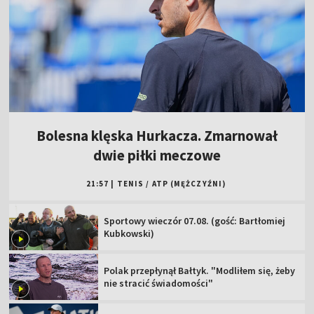
Bolesna klęska Hurkacza. Zmarnował
dwie piłki meczowe
21:57
|
TENIS
/
ATP (MĘŻCZYŹNI)
Sportowy wieczór 07.08. (gość: Bartłomiej
Kubkowski)
Polak przepłynął Bałtyk. "Modliłem się, żeby
nie stracić świadomości"