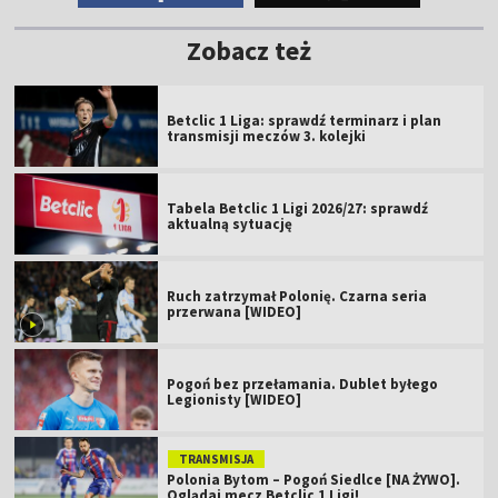
Zobacz też
Betclic 1 Liga: sprawdź terminarz i plan
transmisji meczów 3. kolejki
Tabela Betclic 1 Ligi 2026/27: sprawdź
aktualną sytuację
Ruch zatrzymał Polonię. Czarna seria
przerwana [WIDEO]
Pogoń bez przełamania. Dublet byłego
Legionisty [WIDEO]
TRANSMISJA
Polonia Bytom – Pogoń Siedlce [NA ŻYWO].
Oglądaj mecz Betclic 1 Ligi!