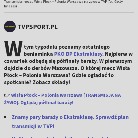
Transmisja meczu Wisła Płock – Polonia Warszawa na żywo w TVP (fot. Getty
Images)
TVPSPORT.PL
W
tym tygodniu poznamy ostatniego
beniaminka
PKO BP Ekstraklasy
. Najpierw w
czwartek odbędą się półfinały baraży. W pierwszym
dojdzie do derbów Mazowsza. O której mecz Wisła
Płock – Polonia Warszawa? Gdzie oglądać to
spotkanie? Zobacz składy!
👉
Wisła Płock – Polonia Warszawa [TRANSMISJA NA
ŻYWO]. Oglądaj półfinał baraży!
Znamy pary baraży o Ekstraklasę. Sprawdź plan
transmisji w TVP!