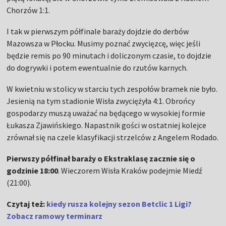
Chorzów 1:1.
I tak w pierwszym półfinale baraży dojdzie do derbów
Mazowsza w Płocku. Musimy poznać zwycięzcę, więc jeśli
będzie remis po 90 minutach i doliczonym czasie, to dojdzie
do dogrywki i potem ewentualnie do rzutów karnych.
W kwietniu w stolicy w starciu tych zespołów bramek nie było.
Jesienią na tym stadionie Wisła zwyciężyła 4:1. Obrońcy
gospodarzy muszą uważać na będącego w wysokiej formie
Łukasza Zjawińskiego. Napastnik gości w ostatniej kolejce
zrównał się na czele klasyfikacji strzelców z Angelem Rodado.
Pierwszy półfinał baraży o Ekstraklasę zacznie się o
godzinie 18:00
. Wieczorem Wisła Kraków podejmie Miedź
(21:00).
Czytaj też:
kiedy rusza kolejny sezon Betclic 1 Ligi?
Zobacz ramowy terminarz