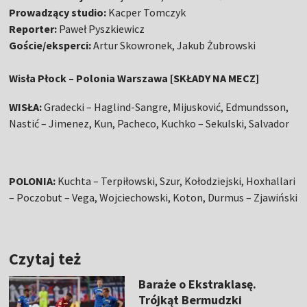
Prowadzący studio:
Kacper Tomczyk
Reporter:
Paweł Pyszkiewicz
Goście/eksperci:
Artur Skowronek, Jakub Żubrowski
Wisła Płock – Polonia Warszawa [SKŁADY NA MECZ]
WISŁA:
Gradecki – Haglind-Sangre, Mijusković, Edmundsson,
Nastić – Jimenez, Kun, Pacheco, Kuchko – Sekulski, Salvador
POLONIA:
Kuchta – Terpiłowski, Szur, Kołodziejski, Hoxhallari
– Poczobut – Vega, Wojciechowski, Koton, Durmus – Zjawiński
Czytaj też
Baraże o Ekstraklasę.
Trójkąt Bermudzki