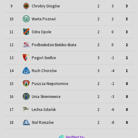
9
Chrobry Głogów
2
3
3
10
Warta Poznań
2
2
3
11
Odra Opole
2
0
3
12
Podbeskidzie Bielsko-Biała
2
0
2
13
Pogoń Siedlce
3
-1
2
14
Ruch Chorzów
3
-4
1
15
Puszcza Niepołomice
2
-2
0
16
Unia Skierniewice
2
-3
0
17
Lechia Gdańsk
2
-6
0
18
Stal Rzeszów
2
-8
0