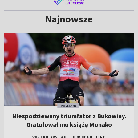
Najnowsze
POLECAMY
Niespodziewany triumfator z Bukowiny.
Gratulował mu książę Monako
5:07
|
KOLARSTWO
/
TOUR DE POLOGNE