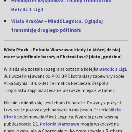
Helikopter wylądował. Znamy triumfatora
Betclic 1 Ligi!
Wisła Kraków – Miedź Legnica. Oglądaj
transmisję drugiego półfinału
Wisła Płock – Polonia Warszawa: kiedy i o której dzisiaj
mecz w półfinale baraży o Ekstraklasę? [data, godzina]
W niedzielę została rozegrana ostatnia kolejka
Betclic 1 Ligi
.
Już wcześniej awans do PKO BP Ekstraklasy zapewniły sobie
Arka Gdynia i Bruk-Bet Termalica Nieciecza. Zespół z
Trójmiasta zajął ostatecznie pierwsze miejsce w tabeli.
Nic nie zmieniło się, jeśli chodzi o baraże. Drużyny z pozycji
trzy-sześć pozostałych na swoich miejscach. Trzecia
Wisła
Płock
podejmowała Miedź Legnica. Wygrała przed własną
publicznością 2:1.
Polonia Warszawa
mogła wskoczyć na
piątą lokatę, ale w Chorzowie tylko zremisowała z Ruchem