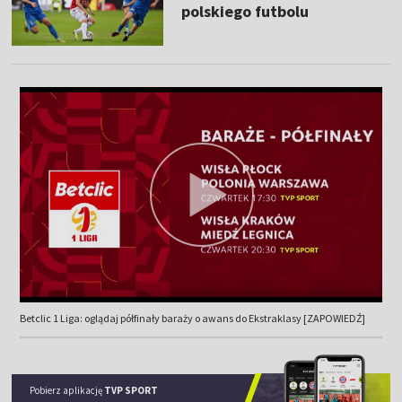
polskiego futbolu
Betclic 1 Liga: oglądaj półfinały baraży o awans do Ekstraklasy [ZAPOWIEDŹ]
Pobierz aplikację
TVP SPORT