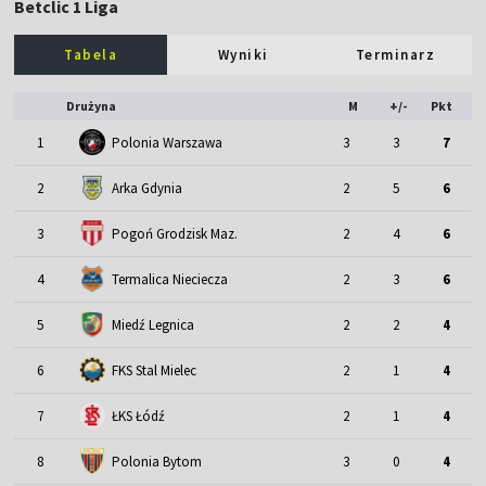
Betclic 1 Liga
Tabela
Wyniki
Terminarz
Drużyna
M
+/-
Pkt
1
Polonia Warszawa
3
3
7
2
Arka Gdynia
2
5
6
3
Pogoń Grodzisk Maz.
2
4
6
4
Termalica Nieciecza
2
3
6
5
Miedź Legnica
2
2
4
6
FKS Stal Mielec
2
1
4
7
ŁKS Łódź
2
1
4
8
Polonia Bytom
3
0
4