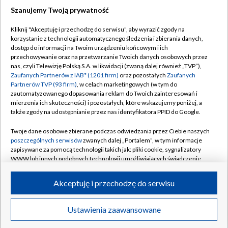
Szanujemy Twoją prywatność
Kliknij "Akceptuję i przechodzę do serwisu", aby wyrazić zgody na
korzystanie z technologii automatycznego śledzenia i zbierania danych,
TVP
dostęp do informacji na Twoim urządzeniu końcowym i ich
Abonament TVP
Regulamin TVP
przechowywanie oraz na przetwarzanie Twoich danych osobowych przez
nas, czyli Telewizję Polską S.A. w likwidacji (zwaną dalej również „TVP”),
Polityka prywatności
Sklep TVP
Zaufanych Partnerów z IAB* (1201 firm)
oraz pozostałych
Zaufanych
Partnerów TVP (93 firm)
, w celach marketingowych (w tym do
Biuro Reklamy
Moje zgody
zautomatyzowanego dopasowania reklam do Twoich zainteresowań i
mierzenia ich skuteczności) i pozostałych, które wskazujemy poniżej, a
Oferta Handlowa
Biuro reklamy
także zgody na udostępnianie przez nas identyfikatora PPID do Google.
Telegazeta ogłoszenia
Kontakt
Twoje dane osobowe zbierane podczas odwiedzania przez Ciebie naszych
Emisja w TVP
poszczególnych serwisów
zwanych dalej „Portalem”, w tym informacje
zapisywane za pomocą technologii takich jak: pliki cookie, sygnalizatory
Kanały
Rada Programowa
WWW lub innych podobnych technologii umożliwiających świadczenie
dopasowanych i bezpiecznych usług, personalizację treści oraz reklam,
Ogłoszenia przetargowe
udostępnianie funkcji mediów społecznościowych oraz analizowanie
©2026 Telewizja Polska Spółka Akcyjna w likwidacji
Akceptuję i przechodzę do serwisu
ruchu w Internecie.
Akademia Telewizyjna
Informacje o nadawcy
Twoje dane osobowe zbierane podczas odwiedzania przez Ciebie
Ustawienia zaawansowane
News
Transmisje
Wideo
Więcej
poszczególnych serwisów
na Portalu, takie jak adresy IP, identyfikatory
Centrum informacji TVP
Twoich urządzeń końcowych i identyfikatory plików cookie, informacje o