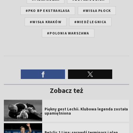
#PKO BP EKSTRAKLASA
#WISŁA PŁOCK
#WISŁA KRAKÓW
#MIEDŹ LEGNICA
#POLONIA WARSZAWA
Zobacz też
Piękny gest Lechii. Klubowa legenda została
upamiętniona
Betclic 1 Liga: sprawdź terminarz i plan