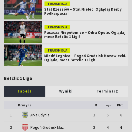
TRANSMISJA
Stal Rzeszów – Stal Mielec. Oglądaj Derby
Podkarpacia!
TRANSMISJA
Puszcza Niepołomice – Odra Opole. Oglądaj
mecz Betclic 1 Ligi!
TRANSMISJA
Miedź Legnica – Pogoń Grodzisk Mazowiecki.
Oglądaj mecz Betclic 1 Ligi!
Betclic 1 Liga
Tabela
Wyniki
Terminarz
Drużyna
M
+/-
Pkt
1
Arka Gdynia
2
5
6
2
Pogoń Grodzisk Maz.
2
4
6