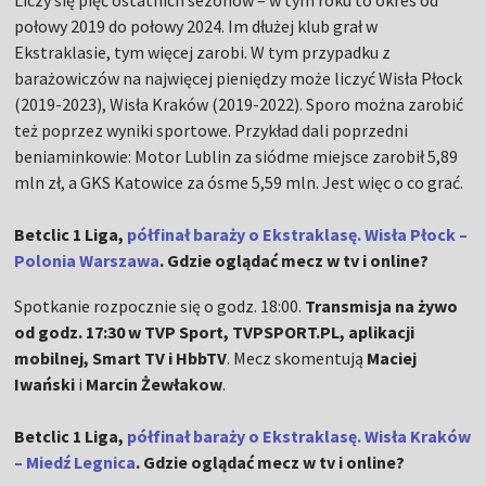
Liczy się pięć ostatnich sezonów – w tym roku to okres od
połowy 2019 do połowy 2024. Im dłużej klub grał w
Ekstraklasie, tym więcej zarobi. W tym przypadku z
barażowiczów na najwięcej pieniędzy może liczyć Wisła Płock
(2019-2023), Wisła Kraków (2019-2022). Sporo można zarobić
też poprzez wyniki sportowe. Przykład dali poprzedni
beniaminkowie: Motor Lublin za siódme miejsce zarobił 5,89
mln zł, a GKS Katowice za ósme 5,59 mln. Jest więc o co grać.
Betclic 1 Liga,
półfinał baraży o Ekstraklasę. Wisła Płock –
Polonia Warszawa
. Gdzie oglądać mecz w tv i online?
Spotkanie rozpocznie się o godz. 18:00.
Transmisja na żywo
od godz. 17:30 w TVP Sport, TVPSPORT.PL, aplikacji
mobilnej, Smart TV i HbbTV
. Mecz skomentują
Maciej
Iwański
i
Marcin Żewłakow
.
Betclic 1 Liga,
półfinał baraży o Ekstraklasę. Wisła Kraków
– Miedź Legnica
. Gdzie oglądać mecz w tv i online?