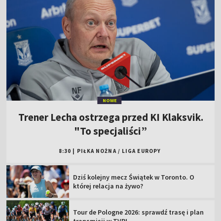
NOWE
Trener Lecha ostrzega przed KI Klaksvik.
"To specjaliści”
8:30
|
PIŁKA NOŻNA
/
LIGA EUROPY
Dziś kolejny mecz Świątek w Toronto. O
której relacja na żywo?
Tour de Pologne 2026: sprawdź trasę i plan
transmisji w TVP!