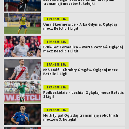
transmisji meczów 3. kolejki
TRANSMISJA
Unia Skierniewice – Arka Gdynia. Oglądaj
mecz Betclic 1 Ligi!
TRANSMISJA
Bruk-Bet Termalica – Warta Poznań. Oglądaj
mecz Betclic 1 Ligi!
TRANSMISJA
ŁKS Łódź – Chrobry Głogów. Oglądaj mecz
Betclic 1 Ligi!
TRANSMISJA
Podbeskidzie – Lechia. Oglądaj mecz Betclic
1 Ligi!
TRANSMISJA
Multi1Liga! Oglądaj transmisję sobotnich
meczów 3. kolejki!