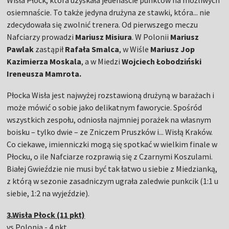
Wisła Płock, która uzyskała jedenaście punktów na możliwych
osiemnaście. To także jedyna drużyna ze stawki, która... nie
zdecydowała się zwolnić trenera. Od pierwszego meczu
Nafciarzy prowadzi
Mariusz Misiura
. W Polonii
Mariusz
Pawlak
zastąpił
Rafała Smalca
, w Wiśle
Mariusz Jop
Kazimierza Moskala
, a w Miedzi
Wojciech Łobodziński
Ireneusza Mamrota.
Płocka Wisła jest najwyżej rozstawioną drużyną w barażach i
może mówić o sobie jako delikatnym faworycie. Spośród
wszystkich zespołu, odniosła najmniej porażek na własnym
boisku – tylko dwie – ze Zniczem Pruszków i... Wisłą Kraków.
Co ciekawe, imienniczki mogą się spotkać w wielkim finale w
Płocku, o ile Nafciarze rozprawią się z Czarnymi Koszulami.
Białej Gwieździe nie musi być tak łatwo u siebie z Miedzianką,
z którą w sezonie zasadniczym ugrała zaledwie punkcik (1:1 u
siebie, 1:2 na wyjeździe).
3.Wisła Płock (11 pkt)
vs Polonia - 4 pkt.