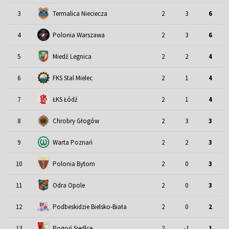
3
Termalica Nieciecza
2
3
6
4
Polonia Warszawa
2
3
6
5
Miedź Legnica
2
2
4
6
FKS Stal Mielec
2
1
4
7
ŁKS Łódź
2
1
4
8
Chrobry Głogów
2
3
3
9
Warta Poznań
2
2
3
10
Polonia Bytom
2
0
3
11
Odra Opole
2
0
3
12
Podbeskidzie Bielsko-Biała
2
0
2
13
Pogoń Siedlce
2
-1
1