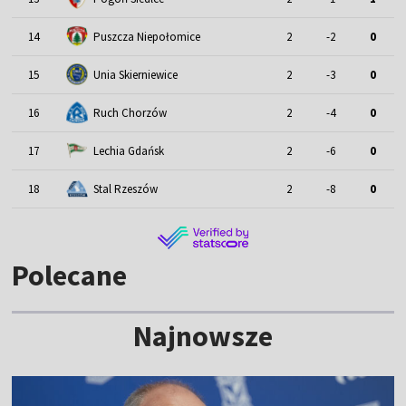
14
Puszcza Niepołomice
2
-2
0
15
Unia Skierniewice
2
-3
0
16
Ruch Chorzów
2
-4
0
17
Lechia Gdańsk
2
-6
0
18
Stal Rzeszów
2
-8
0
Polecane
Najnowsze