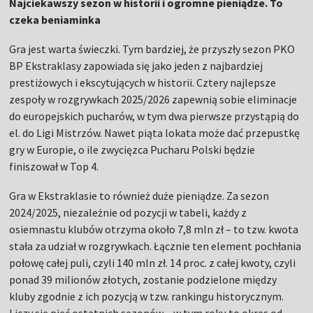
Najciekawszy sezon w historii i ogromne pieniądze. To
czeka beniaminka
Gra jest warta świeczki. Tym bardziej, że przyszły sezon PKO
BP Ekstraklasy zapowiada się jako jeden z najbardziej
prestiżowych i ekscytujących w historii. Cztery najlepsze
zespoły w rozgrywkach 2025/2026 zapewnią sobie eliminacje
do europejskich pucharów, w tym dwa pierwsze przystąpią do
el. do Ligi Mistrzów. Nawet piąta lokata może dać przepustkę
gry w Europie, o ile zwycięzca Pucharu Polski będzie
finiszował w Top 4.
Gra w Ekstraklasie to również duże pieniądze. Za sezon
2024/2025, niezależnie od pozycji w tabeli, każdy z
osiemnastu klubów otrzyma około 7,8 mln zł – to tzw. kwota
stała za udział w rozgrywkach. Łącznie ten element pochłania
połowę całej puli, czyli 140 mln zł. 14 proc. z całej kwoty, czyli
ponad 39 milionów złotych, zostanie podzielone między
kluby zgodnie z ich pozycją w tzw. rankingu historycznym.