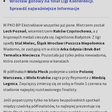
Wrocław gotowy na finał Ligi Konferencji.
Sprawdź najważniejsze informacje
W PKO BP Ekstraklasie wszystko już jasne. Mistrzem został
Lech Poznań
, wicemistrzem
Raków Częstochowa
, a z
brązowych medali cieszyła się Jagiellonia Białystok. Z ligi
spadły
Stal Mielec, Śląsk Wrocław i Puszcza Niepołomice
.
Wiadomo, że zastąpią ich w elicie
Arka Gdynia i Bruk-Bet
Termalica Nieciecza
. Pozostała już tylko jedna niewiadoma,
która zostanie rozwiązana w barażach.
W półfinałach
Wisła Płock
podejmie u siebie
Polonię
Warszawa
, a
Wisła Kraków
zagra przy Reymonta z
Miedzią
Legnica
. Zwycięzcy zmierzą się ze sobą w finale 1 czerwca na
stadionie najwyżej rozstawionego finalisty.
Jeśli popatrzymy tylko na bilans bezpośrednich spotkań
między czwórką półfinalistów, to najlepiej prezentuje się