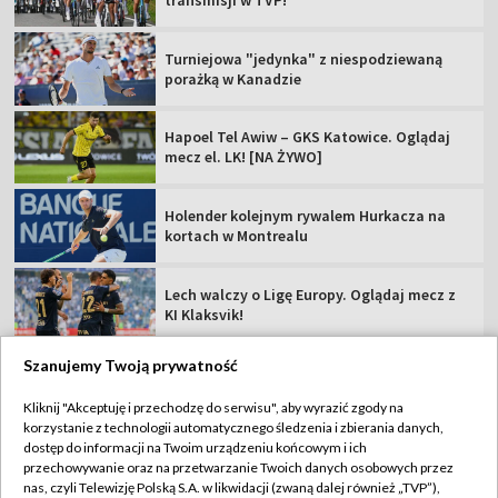
Turniejowa "jedynka" z niespodziewaną
porażką w Kanadzie
Hapoel Tel Awiw – GKS Katowice. Oglądaj
mecz el. LK! [NA ŻYWO]
Holender kolejnym rywalem Hurkacza na
kortach w Montrealu
Lech walczy o Ligę Europy. Oglądaj mecz z
KI Klaksvik!
Szanujemy Twoją prywatność
Kliknij "Akceptuję i przechodzę do serwisu", aby wyrazić zgody na
korzystanie z technologii automatycznego śledzenia i zbierania danych,
TVP
dostęp do informacji na Twoim urządzeniu końcowym i ich
Abonament TVP
Regulamin TVP
przechowywanie oraz na przetwarzanie Twoich danych osobowych przez
nas, czyli Telewizję Polską S.A. w likwidacji (zwaną dalej również „TVP”),