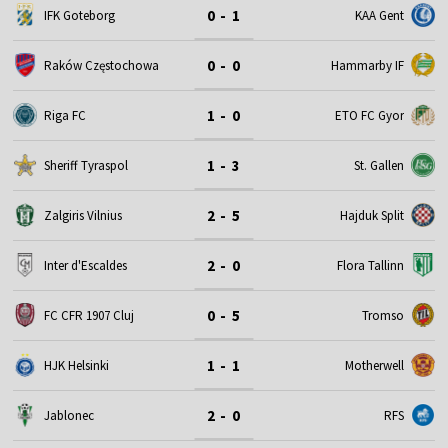
0 - 1
IFK Goteborg
KAA Gent
0 - 0
Raków Częstochowa
Hammarby IF
1 - 0
Riga FC
ETO FC Gyor
1 - 3
Sheriff Tyraspol
St. Gallen
2 - 5
Zalgiris Vilnius
Hajduk Split
2 - 0
Inter d'Escaldes
Flora Tallinn
0 - 5
FC CFR 1907 Cluj
Tromso
1 - 1
HJK Helsinki
Motherwell
2 - 0
Jablonec
RFS