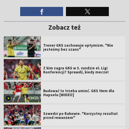
Zobacz też
Trener GKS zachowuje optymizm. "Nie
jesteśmy bez szans"
Z kim zagra GKS w 3. rundzie el. Ligi
Konferencji? Sprawdź, kiedy mecze!
Budować to trzeba umieć. GKS tłem dla
Hapoelu [WIDEO]
Szwedzi po Rakowie. "Korzystny rezultat
przed rewanżem"