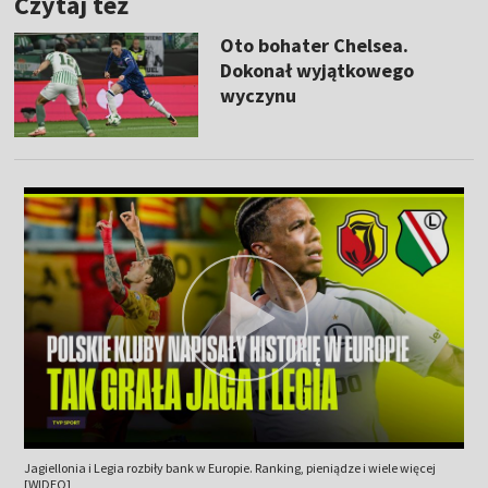
Czytaj też
Oto bohater Chelsea.
Dokonał wyjątkowego
wyczynu
Jagiellonia i Legia rozbiły bank w Europie. Ranking, pieniądze i wiele więcej
[WIDEO]