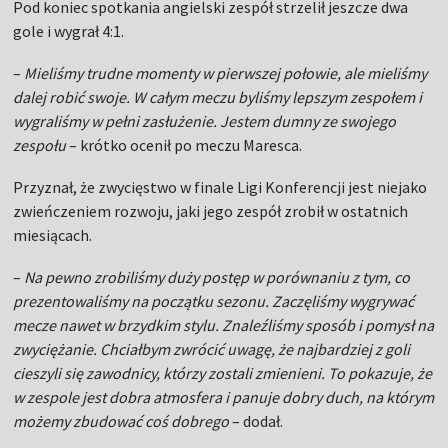
Pod koniec spotkania angielski zespół strzelił jeszcze dwa
gole i wygrał 4:1.
–
Mieliśmy trudne momenty w pierwszej połowie, ale mieliśmy
dalej robić swoje. W całym meczu byliśmy lepszym zespołem i
wygraliśmy w pełni zasłużenie. Jestem dumny ze swojego
zespołu
– krótko ocenił po meczu Maresca.
Przyznał, że zwycięstwo w finale Ligi Konferencji jest niejako
zwieńczeniem rozwoju, jaki jego zespół zrobił w ostatnich
miesiącach.
–
Na pewno zrobiliśmy duży postęp w porównaniu z tym, co
prezentowaliśmy na początku sezonu. Zaczęliśmy wygrywać
mecze nawet w brzydkim stylu. Znaleźliśmy sposób i pomysł na
zwyciężanie. Chciałbym zwrócić uwagę, że najbardziej z goli
cieszyli się zawodnicy, którzy zostali zmienieni. To pokazuje, że
w zespole jest dobra atmosfera i panuje dobry duch, na którym
możemy zbudować coś dobrego
– dodał.