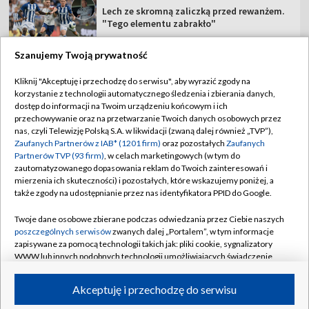
Lech ze skromną zaliczką przed rewanżem.
"Tego elementu zabrakło"
Szanujemy Twoją prywatność
Kliknij "Akceptuję i przechodzę do serwisu", aby wyrazić zgody na
korzystanie z technologii automatycznego śledzenia i zbierania danych,
TVP
dostęp do informacji na Twoim urządzeniu końcowym i ich
Abonament TVP
Regulamin TVP
przechowywanie oraz na przetwarzanie Twoich danych osobowych przez
nas, czyli Telewizję Polską S.A. w likwidacji (zwaną dalej również „TVP”),
Polityka prywatności
Sklep TVP
Zaufanych Partnerów z IAB* (1201 firm)
oraz pozostałych
Zaufanych
Partnerów TVP (93 firm)
, w celach marketingowych (w tym do
Biuro Reklamy
Moje zgody
zautomatyzowanego dopasowania reklam do Twoich zainteresowań i
mierzenia ich skuteczności) i pozostałych, które wskazujemy poniżej, a
Oferta Handlowa
Biuro reklamy
także zgody na udostępnianie przez nas identyfikatora PPID do Google.
Telegazeta ogłoszenia
Kontakt
Twoje dane osobowe zbierane podczas odwiedzania przez Ciebie naszych
Emisja w TVP
poszczególnych serwisów
zwanych dalej „Portalem”, w tym informacje
zapisywane za pomocą technologii takich jak: pliki cookie, sygnalizatory
Kanały
Rada Programowa
WWW lub innych podobnych technologii umożliwiających świadczenie
dopasowanych i bezpiecznych usług, personalizację treści oraz reklam,
Ogłoszenia przetargowe
udostępnianie funkcji mediów społecznościowych oraz analizowanie
©2026 Telewizja Polska Spółka Akcyjna w likwidacji
Akceptuję i przechodzę do serwisu
ruchu w Internecie.
Akademia Telewizyjna