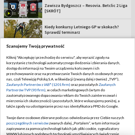
Zawisza Bydgoszcz – Resovia. Betclic 2 Liga
[SKRÓT]
Kiedy konkursy Letniego GP w skokach?
Sprawdź terminarz
Szanujemy Twoją prywatność
Kliknij "Akceptuję i przechodzę do serwisu", aby wyrazić zgody na
korzystanie z technologii automatycznego śledzenia i zbierania danych,
TVP
dostęp do informacji na Twoim urządzeniu końcowym i ich
Abonament TVP
Regulamin TVP
przechowywanie oraz na przetwarzanie Twoich danych osobowych przez
nas, czyli Telewizję Polską S.A. w likwidacji (zwaną dalej również „TVP”),
Polityka prywatności
Sklep TVP
Zaufanych Partnerów z IAB* (1201 firm)
oraz pozostałych
Zaufanych
Partnerów TVP (93 firm)
, w celach marketingowych (w tym do
Biuro Reklamy
Moje zgody
zautomatyzowanego dopasowania reklam do Twoich zainteresowań i
mierzenia ich skuteczności) i pozostałych, które wskazujemy poniżej, a
Oferta Handlowa
Biuro reklamy
także zgody na udostępnianie przez nas identyfikatora PPID do Google.
Telegazeta ogłoszenia
Kontakt
Twoje dane osobowe zbierane podczas odwiedzania przez Ciebie naszych
Emisja w TVP
poszczególnych serwisów
zwanych dalej „Portalem”, w tym informacje
zapisywane za pomocą technologii takich jak: pliki cookie, sygnalizatory
Kanały
Rada Programowa
WWW lub innych podobnych technologii umożliwiających świadczenie