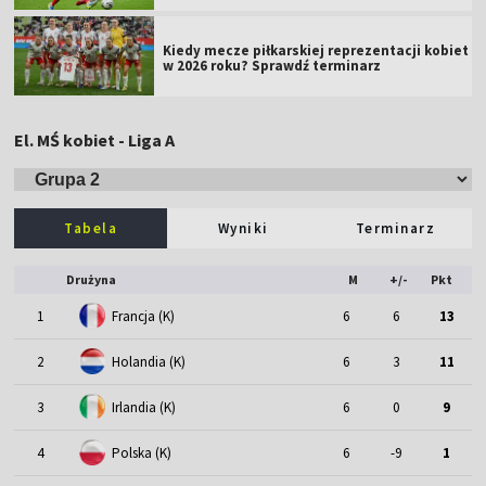
Kiedy mecze piłkarskiej reprezentacji kobiet
w 2026 roku? Sprawdź terminarz
El. MŚ kobiet - Liga A
Tabela
Wyniki
Terminarz
Drużyna
M
+/-
Pkt
1
Francja (K)
6
6
13
2
Holandia (K)
6
3
11
3
Irlandia (K)
6
0
9
4
Polska (K)
6
-9
1