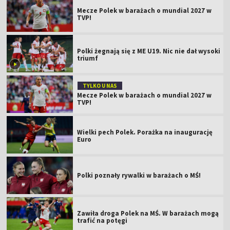
Mecze Polek w barażach o mundial 2027 w
TVP!
Polki żegnają się z ME U19. Nic nie dał wysoki
triumf
TYLKO U NAS
Mecze Polek w barażach o mundial 2027 w
TVP!
Wielki pech Polek. Porażka na inaugurację
Euro
Polki poznały rywalki w barażach o MŚ!
Zawiła droga Polek na MŚ. W barażach mogą
trafić na potęgi