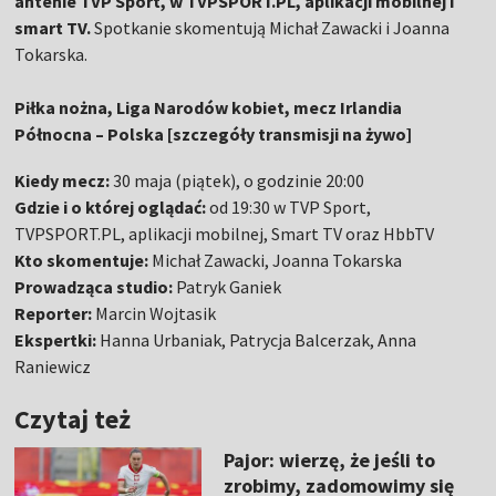
antenie TVP Sport, w TVPSPORT.PL, aplikacji mobilnej i
smart TV.
Spotkanie skomentują Michał Zawacki i Joanna
Tokarska.
Piłka nożna, Liga Narodów kobiet, mecz Irlandia
Północna – Polska [szczegóły transmisji na żywo]
Kiedy mecz:
30 maja (piątek), o godzinie 20:00
Gdzie i o której oglądać:
od 19:30 w TVP Sport,
TVPSPORT.PL, aplikacji mobilnej, Smart TV oraz HbbTV
Kto skomentuje:
Michał Zawacki, Joanna Tokarska
Prowadząca studio:
Patryk Ganiek
Reporter:
Marcin Wojtasik
Ekspertki:
Hanna Urbaniak, Patrycja Balcerzak, Anna
Raniewicz
Czytaj też
Pajor: wierzę, że jeśli to
zrobimy, zadomowimy się