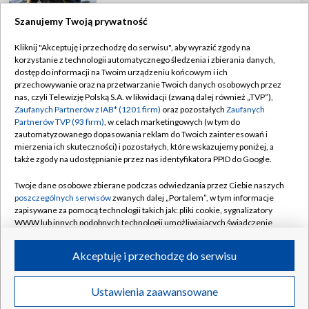
Szanujemy Twoją prywatność
Kliknij "Akceptuję i przechodzę do serwisu", aby wyrazić zgody na
korzystanie z technologii automatycznego śledzenia i zbierania danych,
TVP
dostęp do informacji na Twoim urządzeniu końcowym i ich
Abonament TVP
Regulamin TVP
przechowywanie oraz na przetwarzanie Twoich danych osobowych przez
nas, czyli Telewizję Polską S.A. w likwidacji (zwaną dalej również „TVP”),
Polityka prywatności
Sklep TVP
Zaufanych Partnerów z IAB* (1201 firm)
oraz pozostałych
Zaufanych
Partnerów TVP (93 firm)
, w celach marketingowych (w tym do
Biuro Reklamy
Moje zgody
zautomatyzowanego dopasowania reklam do Twoich zainteresowań i
mierzenia ich skuteczności) i pozostałych, które wskazujemy poniżej, a
Oferta Handlowa
Biuro reklamy
także zgody na udostępnianie przez nas identyfikatora PPID do Google.
Telegazeta ogłoszenia
Kontakt
Twoje dane osobowe zbierane podczas odwiedzania przez Ciebie naszych
Emisja w TVP
poszczególnych serwisów
zwanych dalej „Portalem”, w tym informacje
zapisywane za pomocą technologii takich jak: pliki cookie, sygnalizatory
Kanały
Rada Programowa
WWW lub innych podobnych technologii umożliwiających świadczenie
dopasowanych i bezpiecznych usług, personalizację treści oraz reklam,
Ogłoszenia przetargowe
udostępnianie funkcji mediów społecznościowych oraz analizowanie
©2026 Telewizja Polska Spółka Akcyjna w likwidacji
Akceptuję i przechodzę do serwisu
ruchu w Internecie.
Akademia Telewizyjna
Informacje o nadawcy
Twoje dane osobowe zbierane podczas odwiedzania przez Ciebie
Ustawienia zaawansowane
News
Transmisje
Wideo
Więcej
poszczególnych serwisów
na Portalu, takie jak adresy IP, identyfikatory
Centrum informacji TVP