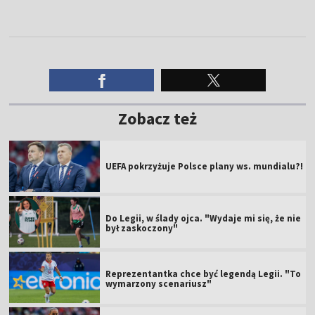
Zobacz też
UEFA pokrzyżuje Polsce plany ws. mundialu?!
Do Legii, w ślady ojca. "Wydaje mi się, że nie
był zaskoczony"
Reprezentantka chce być legendą Legii. "To
wymarzony scenariusz"